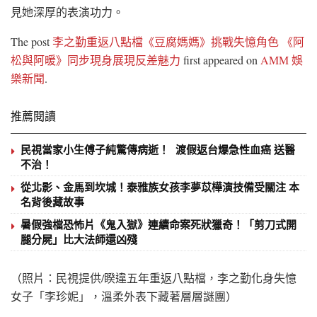
見她深厚的表演功力。
The post
李之勤重返八點檔《豆腐媽媽》挑戰失憶角色 《阿
松與阿暖》同步現身展現反差魅力
first appeared on
AMM 娛
樂新聞
.
推薦閱讀
民視當家小生傅子純驚傳病逝！ 渡假返台爆急性血癌 送醫
不治！
從北影、金馬到坎城！泰雅族女孩李夢苡樺演技備受關注 本
名背後藏故事
暑假強檔恐怖片《鬼入獄》連續命案死狀獵奇！「剪刀式開
腿分屍」比大法師還凶殘
（照片：民視提供/睽違五年重返八點檔，李之勤化身失憶
女子「李珍妮」，溫柔外表下藏著層層謎團）