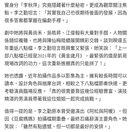
實身分「李秋萍」究竟隱藏著什麼秘密，更成為觀眾關注焦
點。李之勤坦言：「其實我自己也很期待後面的發展，因為
很多答案都掌握在編劇手裡。」
劇中她將與黃尚禾、吳皓昇、江俊翰有大量對手戲，人物關
係錯綜複雜，也將與陳仙梅陸續展開精彩交鋒。談到睽違五
年重返八點檔，李之勤坦言既興奮又緊張，她笑說：「上一
部八點檔已經是2021年的《黃金歲月》，最緊張的還是凱哥
現場改詞的功力，這次重新進棚真的只能拼了！」
她也透露，近年拍攝作品多以影集為主，擁有較長時間可以
讀本、設計角色與揣摩台詞，相較之下八點檔節奏快速，更
考驗演員臨場反應。「真的很需要靠這幾位經驗豐富、演技
精湛的男演員帶著我這位姐姐一起完成挑戰。」
值得一提的是，李之勤原本曾受邀演出《阿松與阿暖》，但
因《豆腐媽媽》拍攝檔期重疊，最終忍痛辭演主要角色。她
笑說：「雖然有點遺憾，但一切都是最好的安排。」