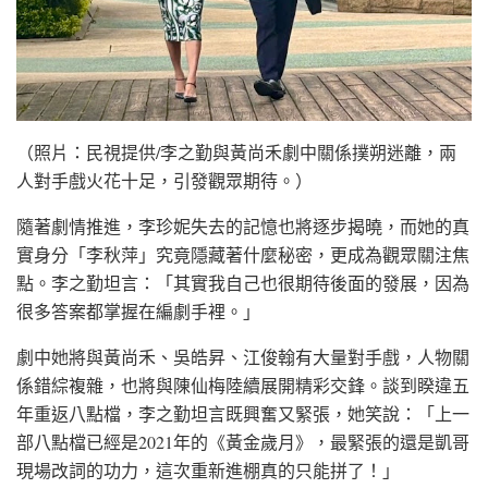
（照片：民視提供/李之勤與黃尚禾劇中關係撲朔迷離，兩
人對手戲火花十足，引發觀眾期待。）
隨著劇情推進，李珍妮失去的記憶也將逐步揭曉，而她的真
實身分「李秋萍」究竟隱藏著什麼秘密，更成為觀眾關注焦
點。李之勤坦言：「其實我自己也很期待後面的發展，因為
很多答案都掌握在編劇手裡。」
劇中她將與黃尚禾、吳皓昇、江俊翰有大量對手戲，人物關
係錯綜複雜，也將與陳仙梅陸續展開精彩交鋒。談到睽違五
年重返八點檔，李之勤坦言既興奮又緊張，她笑說：「上一
部八點檔已經是2021年的《黃金歲月》，最緊張的還是凱哥
現場改詞的功力，這次重新進棚真的只能拼了！」