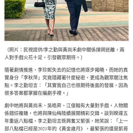
（照片：民視提供/李之勤與黃尚禾劇中關係撲朔迷離，兩
人對手戲火花十足，引發觀眾期待。）
隨著劇情推進，李珍妮失去的記憶也將逐步揭曉，而她的真
實身分「李秋萍」究竟隱藏著什麼秘密，更成為觀眾關注焦
點。李之勤坦言：「其實我自己也很期待後面的發展，因為
很多答案都掌握在編劇手裡。」
劇中她將與黃尚禾、吳皓昇、江俊翰有大量對手戲，人物關
係錯綜複雜，也將與陳仙梅陸續展開精彩交鋒。談到睽違五
年重返八點檔，李之勤坦言既興奮又緊張，她笑說：「上一
部八點檔已經是2021年的《黃金歲月》，最緊張的還是凱哥