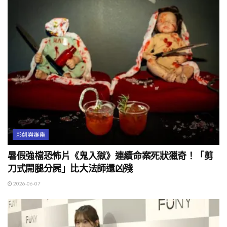
影劇與娛樂
暑假強檔恐怖片《鬼入獄》連續命案死狀獵奇！「剪
刀式開腿分屍」比大法師還凶殘
2026-06-07