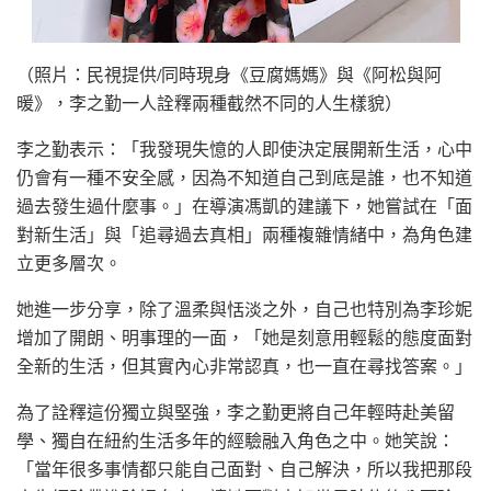
（照片：民視提供/同時現身《豆腐媽媽》與《阿松與阿
暖》，李之勤一人詮釋兩種截然不同的人生樣貌）
李之勤表示：「我發現失憶的人即使決定展開新生活，心中
仍會有一種不安全感，因為不知道自己到底是誰，也不知道
過去發生過什麼事。」在導演馮凱的建議下，她嘗試在「面
對新生活」與「追尋過去真相」兩種複雜情緒中，為角色建
立更多層次。
她進一步分享，除了溫柔與恬淡之外，自己也特別為李珍妮
增加了開朗、明事理的一面，「她是刻意用輕鬆的態度面對
全新的生活，但其實內心非常認真，也一直在尋找答案。」
為了詮釋這份獨立與堅強，李之勤更將自己年輕時赴美留
學、獨自在紐約生活多年的經驗融入角色之中。她笑說：
「當年很多事情都只能自己面對、自己解決，所以我把那段