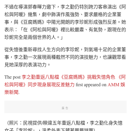
不過在導演郭春暉力邀下，李之勤仍特別跨刀客串演出《阿
松與阿暖》幾集，劇中飾演作風強勢、要求嚴格的企業董
事，與《豆腐媽媽》中陽光開朗的李珍妮形成強烈反差。她
表示：「在《阿松與阿暖》裡比較嚴肅、有氣勢，跟現在的
珍妮完全是兩個世界的人。」
從失憶後重新尋找人生方向的李珍妮，到氣場十足的企業董
事，李之勤一次展現兩種截然不同的演技魅力，也讓觀眾看
見她深厚的表演功力。
The post
李之勤重返八點檔《豆腐媽媽》挑戰失憶角色 《阿
松與阿暖》同步現身展現反差魅力
first appeared on
AMM 娛
樂新聞
.
廣告
（照片：民視提供/睽違五年重返八點檔，李之勤化身失憶
女子「李珍妮」，溫柔外表下藏著層層謎團）