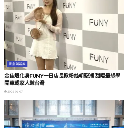
影劇與娛樂
金佳垠化身FUNY一日店長掀粉絲朝聖潮 甜曝最想學
開車載家人遊台灣
2026-06-07