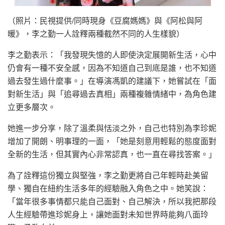
（照片：民視提供/同時現身《豆腐媽媽》與《阿松與阿
暖》，李之勤一人詮釋兩種截然不同的人生樣貌）
李之勤表示：「我發現失憶的人即使決定展開新生活，心中
仍會有一種不安全感，因為不知道自己到底是誰，也不知道
過去發生過什麼事。」在導演馮凱的建議下，她嘗試在「面
對新生活」與「追尋過去真相」兩種複雜情緒中，為角色建
立更多層次。
她進一步分享，除了溫柔與恬淡之外，自己也特別為李珍妮
增加了開朗、明事理的一面，「她是刻意用輕鬆的態度面對
全新的生活，但其實內心非常認真，也一直在尋找答案。」
為了詮釋這份獨立與堅強，李之勤更將自己年輕時赴美留
學、獨自在紐約生活多年的經驗融入角色之中。她笑說：
「當年很多事情都只能自己面對、自己解決，所以我把那段
人生經驗帶進珍妮身上，讓她面對未知世界時能夠八面玲