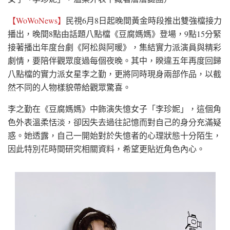
【WoWoNews】
民視6月8日起晚間黃金時段推出雙強檔接力
播出，晚間8點由話題八點檔《豆腐媽媽》登場，9點15分緊
接著播出年度台劇《阿松與阿暖》，集結實力派演員與精彩
劇情，要陪伴觀眾度過每個夜晚。其中，睽違五年再度回歸
八點檔的實力派女星李之勤，更將同時現身兩部作品，以截
然不同的人物樣貌帶給觀眾驚喜。
李之勤在《豆腐媽媽》中飾演失憶女子「李珍妮」，這個角
色外表溫柔恬淡，卻因失去過往記憶而對自己的身分充滿疑
惑。她透露，自己一開始對於失憶者的心理狀態十分陌生，
因此特別花時間研究相關資料，希望更貼近角色內心。