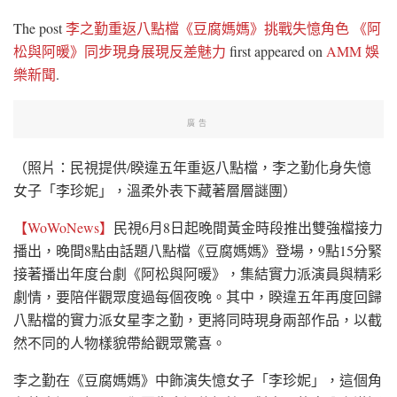
The post
李之勤重返八點檔《豆腐媽媽》挑戰失憶角色 《阿
松與阿暖》同步現身展現反差魅力
first appeared on
AMM 娛
樂新聞
.
廣告
（照片：民視提供/睽違五年重返八點檔，李之勤化身失憶
女子「李珍妮」，溫柔外表下藏著層層謎團）
【WoWoNews】
民視6月8日起晚間黃金時段推出雙強檔接力
播出，晚間8點由話題八點檔《豆腐媽媽》登場，9點15分緊
接著播出年度台劇《阿松與阿暖》，集結實力派演員與精彩
劇情，要陪伴觀眾度過每個夜晚。其中，睽違五年再度回歸
八點檔的實力派女星李之勤，更將同時現身兩部作品，以截
然不同的人物樣貌帶給觀眾驚喜。
李之勤在《豆腐媽媽》中飾演失憶女子「李珍妮」，這個角