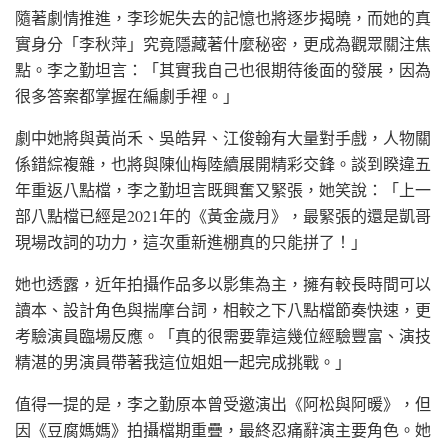
隨著劇情推進，李珍妮失去的記憶也將逐步揭曉，而她的真
實身分「李秋萍」究竟隱藏著什麼秘密，更成為觀眾關注焦
點。李之勤坦言：「其實我自己也很期待後面的發展，因為
很多答案都掌握在編劇手裡。」
劇中她將與黃尚禾、吳皓昇、江俊翰有大量對手戲，人物關
係錯綜複雜，也將與陳仙梅陸續展開精彩交鋒。談到睽違五
年重返八點檔，李之勤坦言既興奮又緊張，她笑說：「上一
部八點檔已經是2021年的《黃金歲月》，最緊張的還是凱哥
現場改詞的功力，這次重新進棚真的只能拼了！」
她也透露，近年拍攝作品多以影集為主，擁有較長時間可以
讀本、設計角色與揣摩台詞，相較之下八點檔節奏快速，更
考驗演員臨場反應。「真的很需要靠這幾位經驗豐富、演技
精湛的男演員帶著我這位姐姐一起完成挑戰。」
值得一提的是，李之勤原本曾受邀演出《阿松與阿暖》，但
因《豆腐媽媽》拍攝檔期重疊，最終忍痛辭演主要角色。她