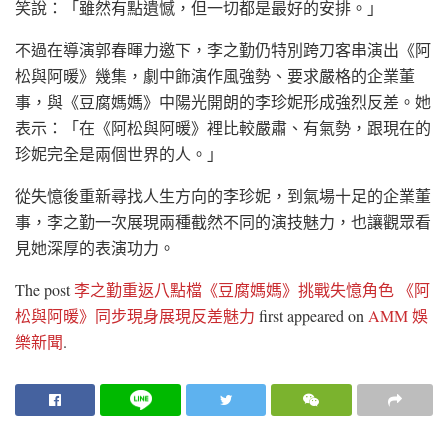
笑說：「雖然有點遺憾，但一切都是最好的安排。」
不過在導演郭春暉力邀下，李之勤仍特別跨刀客串演出《阿
松與阿暖》幾集，劇中飾演作風強勢、要求嚴格的企業董
事，與《豆腐媽媽》中陽光開朗的李珍妮形成強烈反差。她
表示：「在《阿松與阿暖》裡比較嚴肅、有氣勢，跟現在的
珍妮完全是兩個世界的人。」
從失憶後重新尋找人生方向的李珍妮，到氣場十足的企業董
事，李之勤一次展現兩種截然不同的演技魅力，也讓觀眾看
見她深厚的表演功力。
The post
李之勤重返八點檔《豆腐媽媽》挑戰失憶角色 《阿
松與阿暖》同步現身展現反差魅力
first appeared on
AMM 娛
樂新聞
.