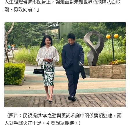
人生經驗帶進珍妮身上，讓她面對未知世界時能夠八面玲
瓏、勇敢向前。」
（照片：民視提供/李之勤與黃尚禾劇中關係撲朔迷離，兩
人對手戲火花十足，引發觀眾期待。）