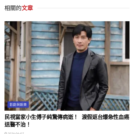
相關的
文章
影劇與娛樂
民視當家小生傅子純驚傳病逝！ 渡假返台爆急性血癌
送醫不治！
2026-06-07