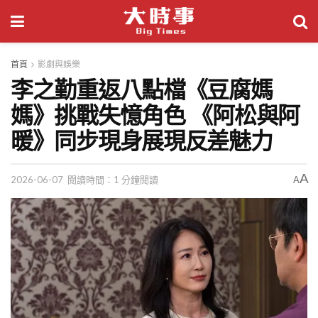
首頁
影劇與娛樂
李之勤重返八點檔《豆腐媽
媽》挑戰失憶角色 《阿松與阿
暖》同步現身展現反差魅力
A
2026-06-07
閱讀時間：1 分鐘閱讀
A