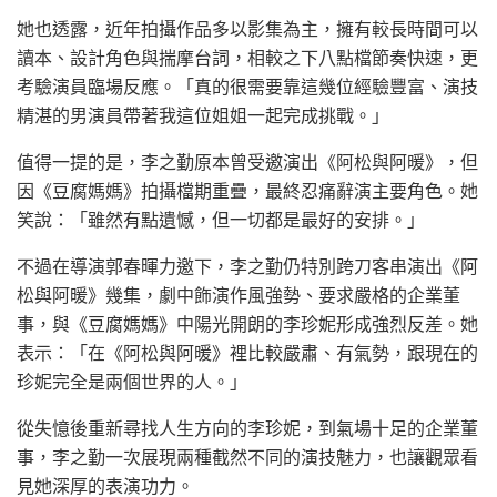
她也透露，近年拍攝作品多以影集為主，擁有較長時間可以
讀本、設計角色與揣摩台詞，相較之下八點檔節奏快速，更
考驗演員臨場反應。「真的很需要靠這幾位經驗豐富、演技
精湛的男演員帶著我這位姐姐一起完成挑戰。」
值得一提的是，李之勤原本曾受邀演出《阿松與阿暖》，但
因《豆腐媽媽》拍攝檔期重疊，最終忍痛辭演主要角色。她
笑說：「雖然有點遺憾，但一切都是最好的安排。」
不過在導演郭春暉力邀下，李之勤仍特別跨刀客串演出《阿
松與阿暖》幾集，劇中飾演作風強勢、要求嚴格的企業董
事，與《豆腐媽媽》中陽光開朗的李珍妮形成強烈反差。她
表示：「在《阿松與阿暖》裡比較嚴肅、有氣勢，跟現在的
珍妮完全是兩個世界的人。」
從失憶後重新尋找人生方向的李珍妮，到氣場十足的企業董
事，李之勤一次展現兩種截然不同的演技魅力，也讓觀眾看
見她深厚的表演功力。