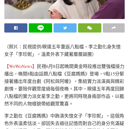
（照片：民視提供/睽違五年重返八點檔，李之勤化身失憶
女子「李珍妮」，溫柔外表下藏著層層謎團）
【WoWoNews】
民視6月8日起晚間黃金時段推出雙強檔接力
播出，晚間8點由話題八點檔《豆腐媽媽》登場，9點15分緊
接著播出年度台劇《阿松與阿暖》，集結實力派演員與精彩
劇情，要陪伴觀眾度過每個夜晚。其中，睽違五年再度回歸
八點檔的實力派女星李之勤，更將同時現身兩部作品，以截
然不同的人物樣貌帶給觀眾驚喜。
李之勤在《豆腐媽媽》中飾演失憶女子「李珍妮」，這個角
色外表溫柔恬淡，卻因失去過往記憶而對自己的身分充滿疑