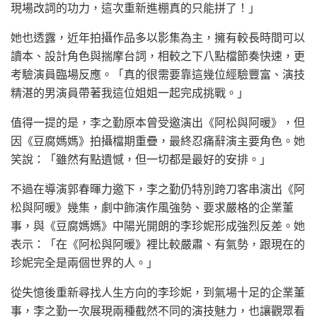
現場改詞的功力，這次重新進棚真的只能拼了！」
她也透露，近年拍攝作品多以影集為主，擁有較長時間可以
讀本、設計角色與揣摩台詞，相較之下八點檔節奏快速，更
考驗演員臨場反應。「真的很需要靠這幾位經驗豐富、演技
精湛的男演員帶著我這位姐姐一起完成挑戰。」
值得一提的是，李之勤原本曾受邀演出《阿松與阿暖》，但
因《豆腐媽媽》拍攝檔期重疊，最終忍痛辭演主要角色。她
笑說：「雖然有點遺憾，但一切都是最好的安排。」
不過在導演郭春暉力邀下，李之勤仍特別跨刀客串演出《阿
松與阿暖》幾集，劇中飾演作風強勢、要求嚴格的企業董
事，與《豆腐媽媽》中陽光開朗的李珍妮形成強烈反差。她
表示：「在《阿松與阿暖》裡比較嚴肅、有氣勢，跟現在的
珍妮完全是兩個世界的人。」
從失憶後重新尋找人生方向的李珍妮，到氣場十足的企業董
事，李之勤一次展現兩種截然不同的演技魅力，也讓觀眾看