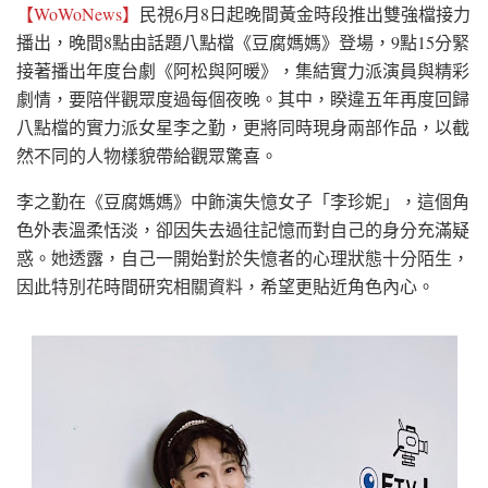
【WoWoNews】
民視6月8日起晚間黃金時段推出雙強檔接力
播出，晚間8點由話題八點檔《豆腐媽媽》登場，9點15分緊
接著播出年度台劇《阿松與阿暖》，集結實力派演員與精彩
劇情，要陪伴觀眾度過每個夜晚。其中，睽違五年再度回歸
八點檔的實力派女星李之勤，更將同時現身兩部作品，以截
然不同的人物樣貌帶給觀眾驚喜。
李之勤在《豆腐媽媽》中飾演失憶女子「李珍妮」，這個角
色外表溫柔恬淡，卻因失去過往記憶而對自己的身分充滿疑
惑。她透露，自己一開始對於失憶者的心理狀態十分陌生，
因此特別花時間研究相關資料，希望更貼近角色內心。