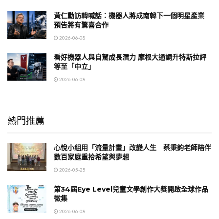
黃仁勳訪韓喊話：機器人將成南韓下一個明星產業
預告將有驚喜合作
2026-06-08
看好機器人與自駕成長潛力 摩根大通調升特斯拉評
等至「中立」
2026-06-08
熱門推薦
心悅小組用「流量計畫」改變人生 蔡秉鈞老師陪伴
數百家庭重拾希望與夢想
2026-05-25
第34屆Eye Level兒童文學創作大獎開啟全球作品
徵集
2026-06-08