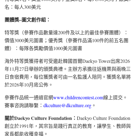
名：每人300美元
團體獎–圖文創作組：
特等獎（參賽作品數量達200件及以上的最佳參賽團體）：
價值3000美元圖書；優秀獎（參賽作品滿100件的前五名團
體）：每隊各獎勵價值1000美元圖書
海外特等獎獲得者可受邀赴韓國首爾Daekyo Tower出席2026
年11月27日舉辦的頒獎典禮。主辦方承擔往返機票與兩晚三
日食宿費用，每位獲獎者可由一名監護人陪同。獲獎名單將
於2026年10月底公佈。
參賽作品統一通過官網
www.childrencontest.com
線上提交。
賽事咨詢請聯繫：
dkculture@dkculture.org
。
關於
Daekyo Culture Foundation：
Daekyo Culture Foundation
創立於1991年，其宗旨是踐行真正的教育，讓學生、教師與
家長都能收穫幸福。