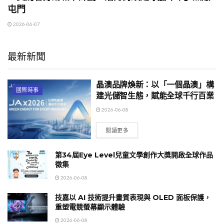
屯門
2026-06-07
最新新聞
晶澳品牌煥新：以「一個晶澳」構
國際時事
建光儲智生態，賦能全球千行百業
2026-06-08
閱讀更多
第34屆Eye Level兒童文學創作大獎開啟全球作品
徵集
2026-06-08
技嘉以 AI 技術提升畫質表現與 OLED 面板保護，
重塑電競螢幕顯示體驗
2026-06-08