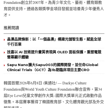
Foundation創立於2007年，為青少年文化、藝術、體育類教
育提供支持，通過各類獎學金項目發掘並培養青少年優秀人
才。
推薦閱讀
晶澳品牌煥新：以「一個晶澳」構建光儲智生態，賦能全球
千行百業
技嘉以 AI 技術提升畫質表現與 OLED 面板保護，重塑電競
螢幕顯示體驗
Sapu Nano擴大Sapu003的國際開發，並任命Global
Clinical Trials（GCT）為1b期臨床項目主要CRO
韓國首爾
2026年6月8日
/美通社/ — Daekyo Culture
Foundation與World Youth Culture Foundation聯合宣佈，第34
屆Eye Level兒童文學創作大獎–國際大獎單元正式啟動作品
徵集。本屆賽事獲得了韓國教育部、文化體育觀光部及外交
部的支持。