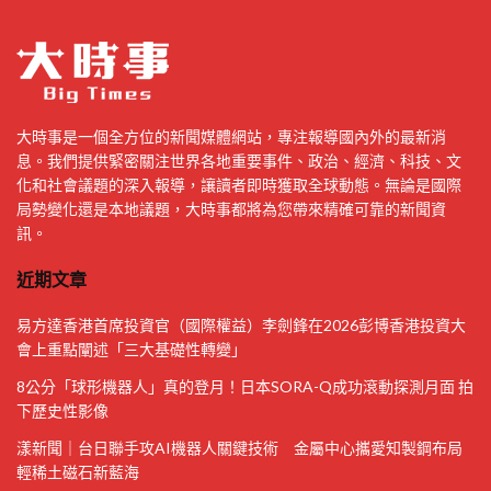
大時事是一個全方位的新聞媒體網站，專注報導國內外的最新消
息。我們提供緊密關注世界各地重要事件、政治、經濟、科技、文
化和社會議題的深入報導，讓讀者即時獲取全球動態。無論是國際
局勢變化還是本地議題，大時事都將為您帶來精確可靠的新聞資
訊。
近期文章
易方達香港首席投資官（國際權益）李劍鋒在2026彭博香港投資大
會上重點闡述「三大基礎性轉變」
8公分「球形機器人」真的登月！日本SORA-Q成功滾動探測月面 拍
下歷史性影像
漾新聞｜台日聯手攻AI機器人關鍵技術 金屬中心攜愛知製鋼布局
輕稀土磁石新藍海