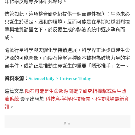
洋化學反應等多條研究路線。
儘管如此，這項整合研究仍提供一個顛覆性視角：生命未必
只誕生於穩定、溫和的環境，反而可能是在早期地球劇烈撞
擊與地質動盪之下，於反覆生成的熱液系統中逐步孕育而
成。
隨著行星科學與天體化學持續進展，科學界正逐步重建生命
起源的可能圖像，而隕石撞擊這種原本被視為破壞力量的宇
宙事件，或許正是推動生命誕生的重要「隱形推手」之一。
資料來源：
ScienceDaily
、
Universe Today
這篇文章
隕石可能是生命起源關鍵？研究指撞擊或催生熱
液系統
最早出現於
科技島-掌握科技新聞、科技職場最新資
訊
。
廣告