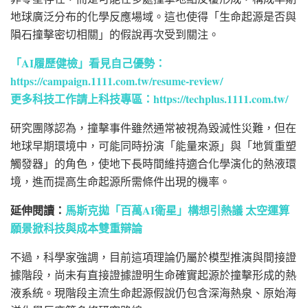
地球廣泛分布的化學反應場域。這也使得「生命起源是否與
隕石撞擊密切相關」的假說再次受到關注。
「AI履歷健檢」看見自己優勢：
https://campaign.1111.com.tw/resume-review/
更多科技工作請上科技專區：
https://techplus.1111.com.tw/
研究團隊認為，撞擊事件雖然通常被視為毀滅性災難，但在
地球早期環境中，可能同時扮演「能量來源」與「地質重塑
觸發器」的角色，使地下長時間維持適合化學演化的熱液環
境，進而提高生命起源所需條件出現的機率。
延伸閱讀：
馬斯克拋「百萬AI衛星」構想引熱議 太空運算
願景掀科技與成本雙重辯論
不過，科學家強調，目前這項理論仍屬於模型推演與間接證
據階段，尚未有直接證據證明生命確實起源於撞擊形成的熱
液系統。現階段主流生命起源假說仍包含深海熱泉、原始海