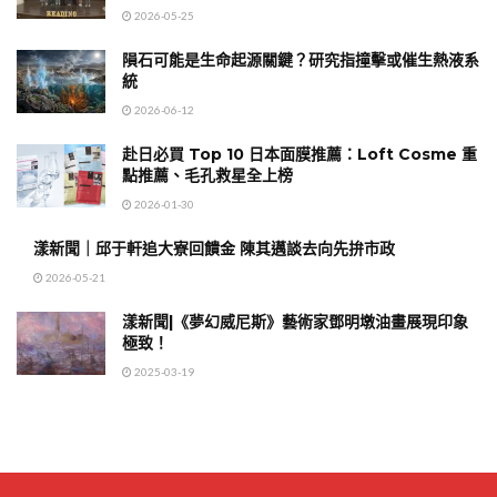
2026-05-25
隕石可能是生命起源關鍵？研究指撞擊或催生熱液系
統
2026-06-12
赴日必買 Top 10 日本面膜推薦：Loft Cosme 重
點推薦、毛孔救星全上榜
2026-01-30
漾新聞｜邱于軒追大寮回饋金 陳其邁談去向先拚市政
2026-05-21
漾新聞|《夢幻威尼斯》藝術家鄧明墩油畫展現印象
極致！
2025-03-19