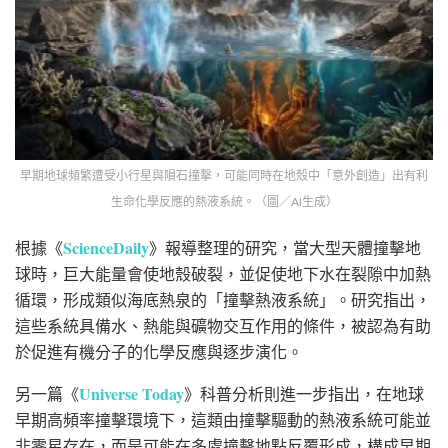
早期地球頻繁遭受小行星與隕石撞擊，可能同時在地殼中「意外創造」出有利
生命化學反應的熱液系統。（圖／AI生成）
ScienceDaily
根據《
》報導整理的研究，當大型天體撞擊地
球時，巨大能量會使地殼破裂，並促使地下水在裂隙中加熱
循環，形成類似海底熱泉的「撞擊熱液系統」。研究指出，
這些系統具備水、熱能與礦物交互作用的條件，被認為有助
於促進有機分子的化學反應與逐步演化。
Universe Today
另一篇《
》科普分析則進一步指出，在地球
早期高頻率撞擊環境下，這類由撞擊驅動的熱液系統可能並
非零星存在，而是可能在多處撞擊地點反覆形成，構成早期