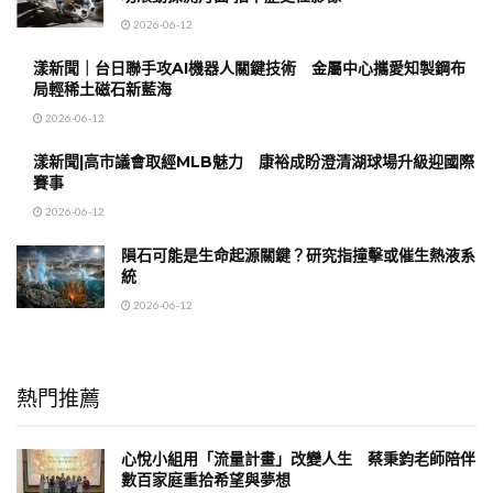
2026-06-12
漾新聞｜台日聯手攻AI機器人關鍵技術 金屬中心攜愛知製鋼布
局輕稀土磁石新藍海
2026-06-12
漾新聞|高市議會取經MLB魅力 康裕成盼澄清湖球場升級迎國際
賽事
2026-06-12
隕石可能是生命起源關鍵？研究指撞擊或催生熱液系
統
2026-06-12
熱門推薦
心悅小組用「流量計畫」改變人生 蔡秉鈞老師陪伴
數百家庭重拾希望與夢想