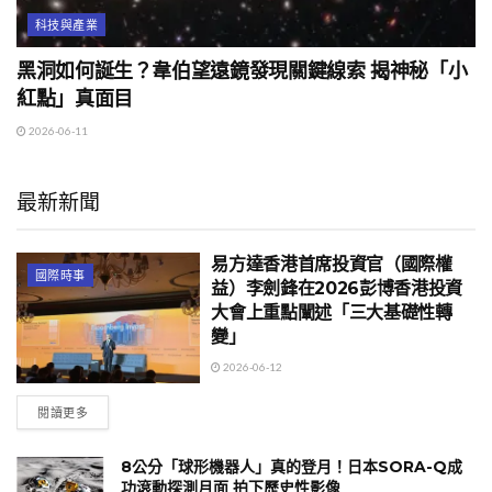
科技與產業
黑洞如何誕生？韋伯望遠鏡發現關鍵線索 揭神秘「小
紅點」真面目
2026-06-11
最新新聞
易方達香港首席投資官（國際權
國際時事
益）李劍鋒在2026彭博香港投資
大會上重點闡述「三大基礎性轉
變」
2026-06-12
閱讀更多
8公分「球形機器人」真的登月！日本SORA-Q成
功滾動探測月面 拍下歷史性影像