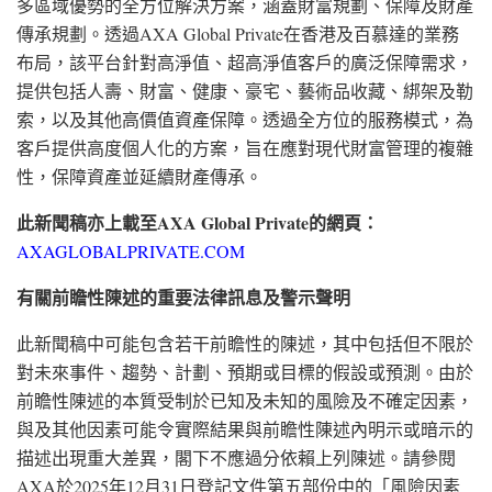
多區域優勢的全方位解決方案，涵蓋財富規劃、保障及財產
傳承規劃。透過AXA Global Private在香港及百慕達的業務
布局，該平台針對高淨值、超高淨值客戶的廣泛保障需求，
提供包括人壽、財富、健康、豪宅、藝術品收藏、綁架及勒
索，以及其他高價值資產保障。透過全方位的服務模式，為
客戶提供高度個人化的方案，旨在應對現代財富管理的複雜
性，保障資產並延續財產傳承。
此新聞稿亦上載至
AXA Global Private
的網頁：
AXAGLOBALPRIVATE.COM
有關前瞻性陳述的重要法律訊息及警示聲明
此新聞稿中可能包含若干前瞻性的陳述，其中包括但不限於
對未來事件、趨勢、計劃、預期或目標的假設或預測。由於
前瞻性陳述的本質受制於已知及未知的風險及不確定因素，
與及其他因素可能令實際結果與前瞻性陳述內明示或暗示的
描述出現重大差異，閣下不應過分依賴上列陳述。請參閱
AXA於2025年12月31日登記文件第五部份中的「風險因素