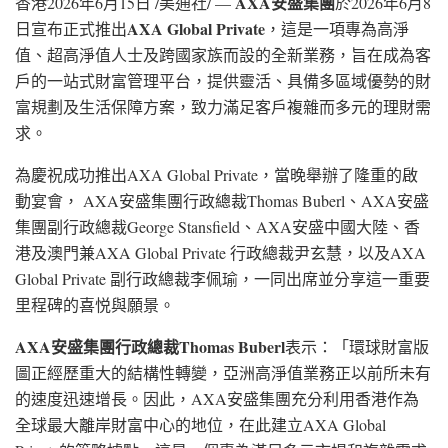
AXA
安盛集團
香港
2026年6月15日
/美通社/ —
於2026年6月8
AXA Global Private
日宣布正式推出
，這是一項專為高淨
值、超高淨值人士及跨國家族而設的全新業務，旨在成為客
戶的一站式財富管理平台，提供靈活、具備多區域優勢的財
富規劃及生活保障方案，致力滿足客戶複雜而多元的理財需
求。
為慶祝成功推出AXA Global Private，當晚舉辦了隆重的啟
動宴會， AXA安盛集團行政總裁Thomas Buberl、AXA安盛
集團副行政總裁George Stansfield、AXA安盛中國大陸、香
港及澳門兼AXA Global Private 行政總裁尹玄慧，以及AXA
Global Private 副行政總裁李佩瑜，一同出席並分享這一重要
里程碑的喜悦與願景。
AXA
安盛集團行政總裁
Thomas Buberl
表示：「環球財富版
圖正經歷重大的結構性轉變，亞洲高淨值業務正以前所未有
的速度迅速增長。因此，AXA安盛集團充分利用香港作為
全球最大離岸財富中心的地位，在此建立AXA Global