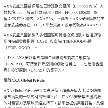
AXA安盛集團普通股在巴黎泛歐交易所（Euronext Paris）A
類板塊上市，股票代號為CS（ISN：FR 0000120628，彭
博：CS FP，路透：AXAF.PA）。此外，AXA安盛集團的美
國預託證券亦在OTC QX平台交易，股票代號為AXAHY。
AXA安盛集團被納入多個國際可持續投資指數，包括道瓊
斯可持續發展指數（DJSI）和富時FTSE4GOOD指數
（FTSE4GOOD）。
此外， AXA安盛集團是聯合國環境規劃署金融倡議
（UNEP FI）可持續保險原則的創始成員之一，也是聯合國
責任投資原則（UNPRI）的簽署方。
關於
AXA Global Private
AXA Global Private是專為高淨值、超高淨值人士以及跨國
家族而設的一站式財富管理平台。在AXA安盛集團機構級
的財務實力及環球網絡支持下，該平台提供高度訂製、具備