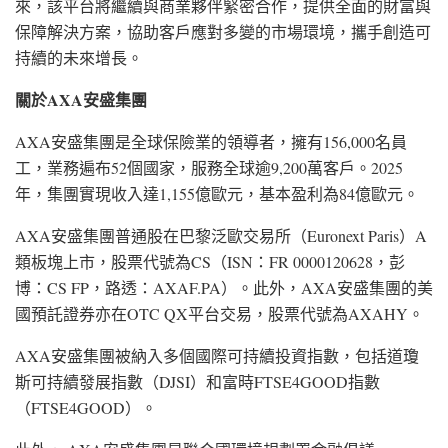
來，該平台將繼續與商業夥伴緊密合作，提供全面的財富與
保障解決方案，協助客戶應對多變的市場環境，攜手創造可
持續的未來增長。
關於
AXA
安盛集團
AXA安盛集團是全球保險業的領導者，擁有156,000名員
工，業務遍布52個國家，服務全球逾9,200萬客戶。2025
年，集團實現收入達1,155億歐元，基本盈利為84億歐元。
AXA安盛集團普通股在巴黎泛歐交易所（Euronext Paris）A
類板塊上市，股票代號為CS（ISN：FR 0000120628，彭
博：CS FP，路透：AXAF.PA）。此外，AXA安盛集團的美
國預託證券亦在OTC QX平台交易，股票代號為AXAHY。
AXA安盛集團被納入多個國際可持續投資指數，包括道瓊
斯可持續發展指數（DJSI）和富時FTSE4GOOD指數
（FTSE4GOOD）。