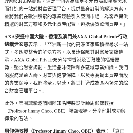
Private的策略據點。這是一個專為滿足多元市場和複雜需求
而打造的一站式財富管理平台，提供量身訂製的解決方案，
並將我們在歐洲積累的專業經驗引入亞洲市場，為客戶提供
精選的財富方案和多元化資產配置，包括優質歐洲資產。」
AXA
安盛中國大陸、香港及澳門兼
AXA Global Private
行政
總裁尹玄慧
表示：「亞洲新一代的高淨值家庭積極尋求一站
式、多區域整合的解決方案，以長遠保障其財富及家族傳
承。AXA Global Private充分發揮香港及百慕達的樞紐優
勢，整合財富規劃、生活品味保障和多區域專業知識。我們
的服務涵蓋人壽、財富與健康保障，以及專為貴重資產而設
的專業保障。我們將全力以赴，將其打造成為區內領先的綜
合財富管理平台。」
此外，集團誠摯邀請國際知名時裝設計師周仰傑教授
（Professor Jimmy Choo, OBE）親臨現場，分享他對成功與
傳承的看法。
周仰傑教授（
Professor Jimmy Choo, OBE
）表示
：「真正