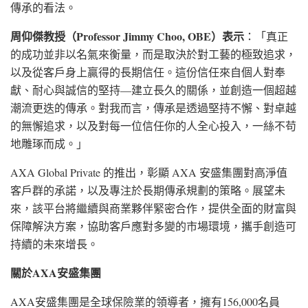
傳承的看法。
周仰傑教授（
Professor Jimmy Choo, OBE
）表示
：「真正
的成功並非以名氣來衡量，而是取決於對工藝的極致追求，
以及從客戶身上贏得的長期信任。這份信任來自個人對奉
獻、耐心與誠信的堅持—建立長久的關係，並創造一個超越
潮流更迭的傳承。對我而言，傳承是透過堅持不懈、對卓越
的無懈追求，以及對每一位信任你的人全心投入，一絲不苟
地雕琢而成。」
AXA Global Private 的推出，彰顯 AXA 安盛集團對高淨值
客戶群的承諾，以及專注於長期傳承規劃的策略。展望未
來，該平台將繼續與商業夥伴緊密合作，提供全面的財富與
保障解決方案，協助客戶應對多變的市場環境，攜手創造可
持續的未來增長。
關於
AXA
安盛集團
AXA安盛集團是全球保險業的領導者，擁有156,000名員