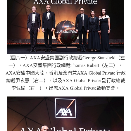
（圖片一）AXA安盛集團副行政總裁George Stansfield（左
一），AXA安盛集團行政總裁Thomas Buberl（左二），
AXA安盛中國大陸、香港及澳門兼AXA Global Private 行政
總裁尹玄慧（右二），以及AXA Global Private 副行政總裁
李佩瑜（右一），出席AXA Global Private啟動宴會。