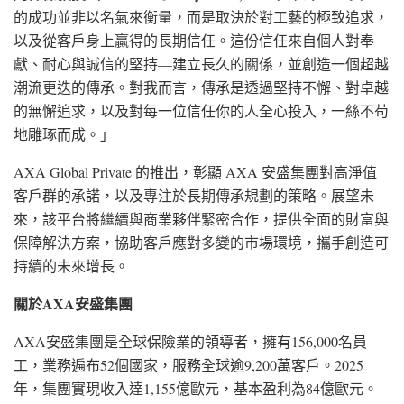
的成功並非以名氣來衡量，而是取決於對工藝的極致追求，
以及從客戶身上贏得的長期信任。這份信任來自個人對奉
獻、耐心與誠信的堅持—建立長久的關係，並創造一個超越
潮流更迭的傳承。對我而言，傳承是透過堅持不懈、對卓越
的無懈追求，以及對每一位信任你的人全心投入，一絲不苟
地雕琢而成。」
AXA Global Private 的推出，彰顯 AXA 安盛集團對高淨值
客戶群的承諾，以及專注於長期傳承規劃的策略。展望未
來，該平台將繼續與商業夥伴緊密合作，提供全面的財富與
保障解決方案，協助客戶應對多變的市場環境，攜手創造可
持續的未來增長。
關於
AXA
安盛集團
AXA安盛集團是全球保險業的領導者，擁有156,000名員
工，業務遍布52個國家，服務全球逾9,200萬客戶。2025
年，集團實現收入達1,155億歐元，基本盈利為84億歐元。