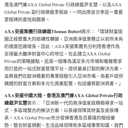
港及澳門兼AXA Global Private 行政總裁尹玄慧，以及AXA
Global Private 副行政總裁李佩瑜，一同出席並分享這一重要
里程碑的喜悦與願景。
AXA
安盛集團行政總裁
Thomas Buberl
表示：「環球財富版
圖正經歷重大的結構性轉變，亞洲高淨值業務正以前所未有
的速度迅速增長。因此，AXA安盛集團充分利用香港作為
全球最大離岸財富中心的地位，在此建立AXA Global
Private的策略據點。這是一個專為滿足多元市場和複雜需求
而打造的一站式財富管理平台，提供量身訂製的解決方案，
並將我們在歐洲積累的專業經驗引入亞洲市場，為客戶提供
精選的財富方案和多元化資產配置，包括優質歐洲資產。」
AXA
安盛中國大陸、香港及澳門兼
AXA Global Private
行政
總裁尹玄慧
表示：「亞洲新一代的高淨值家庭積極尋求一站
式、多區域整合的解決方案，以長遠保障其財富及家族傳
承。AXA Global Private充分發揮香港及百慕達的樞紐優
勢，整合財富規劃、生活品味保障和多區域專業知識。我們