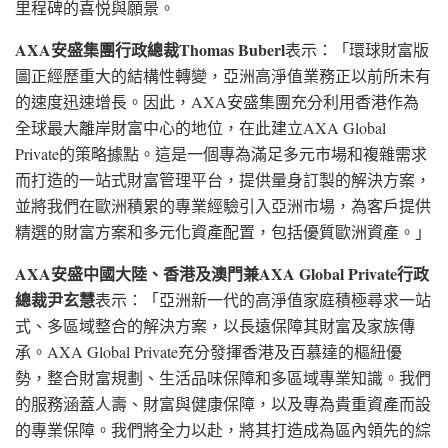
里程碑的喜悦與願景。
AXA
安盛集團行政總裁
Thomas Buberl
表示：「環球財富版
圖正經歷重大的結構性轉變，亞洲高淨值業務正以前所未有
的速度迅速增長。因此，AXA安盛集團充分利用香港作為
全球最大離岸財富中心的地位，在此建立AXA Global
Private的策略據點。這是一個專為滿足多元市場和複雜需求
而打造的一站式財富管理平台，提供量身訂製的解決方案，
並將我們在歐洲積累的專業經驗引入亞洲市場，為客戶提供
精選的財富方案和多元化資產配置，包括優質歐洲資產。」
AXA
安盛中國大陸、香港及澳門兼
AXA Global Private
行政
總裁尹玄慧
表示：「亞洲新一代的高淨值家庭積極尋求一站
式、多區域整合的解決方案，以長遠保障其財富及家族傳
承。AXA Global Private充分發揮香港及百慕達的樞紐優
勢，整合財富規劃、生活品味保障和多區域專業知識。我們
的服務涵蓋人壽、財富與健康保障，以及專為貴重資產而設
的專業保障。我們將全力以赴，將其打造成為區內領先的綜