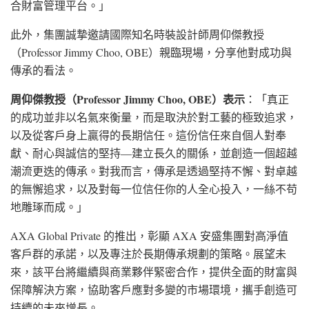
合財富管理平台。」
此外，集團誠摯邀請國際知名時裝設計師周仰傑教授
（Professor Jimmy Choo, OBE）親臨現場，分享他對成功與
傳承的看法。
周仰傑教授（
Professor Jimmy Choo, OBE
）表示
：「真正
的成功並非以名氣來衡量，而是取決於對工藝的極致追求，
以及從客戶身上贏得的長期信任。這份信任來自個人對奉
獻、耐心與誠信的堅持—建立長久的關係，並創造一個超越
潮流更迭的傳承。對我而言，傳承是透過堅持不懈、對卓越
的無懈追求，以及對每一位信任你的人全心投入，一絲不苟
地雕琢而成。」
AXA Global Private 的推出，彰顯 AXA 安盛集團對高淨值
客戶群的承諾，以及專注於長期傳承規劃的策略。展望未
來，該平台將繼續與商業夥伴緊密合作，提供全面的財富與
保障解決方案，協助客戶應對多變的市場環境，攜手創造可
持續的未來增長。