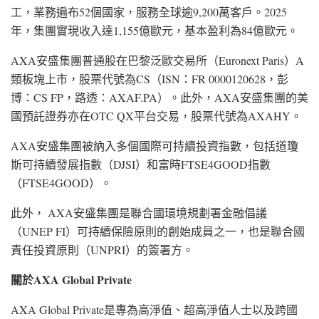
工，業務遍布52個國家，服務全球逾9,200萬客戶。2025
年，集團實現收入達1,155億歐元，基本盈利為84億歐元。
AXA安盛集團普通股在巴黎泛歐交易所（Euronext Paris）A
類板塊上市，股票代號為CS（ISN：FR 0000120628，彭
博：CS FP，路透：AXAF.PA）。此外，AXA安盛集團的美
國預託證券亦在OTC QX平台交易，股票代號為AXAHY。
AXA安盛集團被納入多個國際可持續投資指數，包括道瓊
斯可持續發展指數（DJSI）和富時FTSE4GOOD指數
（FTSE4GOOD）。
此外， AXA安盛集團是聯合國環境規劃署金融倡議
（UNEP FI）可持續保險原則的創始成員之一，也是聯合國
責任投資原則（UNPRI）的簽署方。
關於
AXA Global Private
AXA Global Private是專為高淨值、超高淨值人士以及跨國