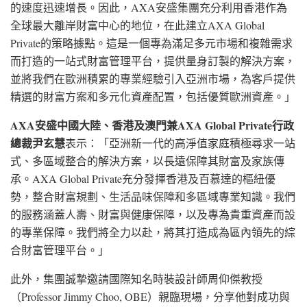
的速度迅速增長。因此，AXA安盛集團充分利用香港作為
全球最大離岸財富中心的地位，在此建立AXA Global
Private的策略據點。這是一個專為滿足多元市場和複雜需求
而打造的一站式財富管理平台，提供量身訂製的解決方案，
並將我們在歐洲積累的專業經驗引入亞洲市場，為客戶提供
精選的財富方案和多元化資產配置，包括優質歐洲資產。」
AXA
安盛中國大陸、香港及澳門兼
AXA Global Private
行政
總裁尹玄慧
表示：「亞洲新一代的高淨值家庭積極尋求一站
式、多區域整合的解決方案，以長遠保障其財富及家族傳
承。AXA Global Private充分發揮香港及百慕達的樞紐優
勢，整合財富規劃、生活品味保障和多區域專業知識。我們
的服務涵蓋人壽、財富與健康保障，以及專為貴重資產而設
的專業保障。我們將全力以赴，將其打造成為區內領先的綜
合財富管理平台。」
此外，集團誠摯邀請國際知名時裝設計師周仰傑教授
（Professor Jimmy Choo, OBE）親臨現場，分享他對成功與