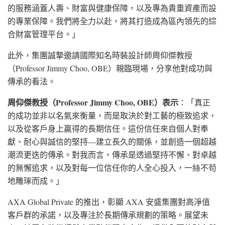
的服務涵蓋人壽、財富與健康保障，以及專為貴重資產而設
的專業保障。我們將全力以赴，將其打造成為區內領先的綜
合財富管理平台。」
此外，集團誠摯邀請國際知名時裝設計師周仰傑教授
（Professor Jimmy Choo, OBE）親臨現場，分享他對成功與
傳承的看法。
周仰傑教授（
Professor Jimmy Choo, OBE
）表示
：「真正
的成功並非以名氣來衡量，而是取決於對工藝的極致追求，
以及從客戶身上贏得的長期信任。這份信任來自個人對奉
獻、耐心與誠信的堅持—建立長久的關係，並創造一個超越
潮流更迭的傳承。對我而言，傳承是透過堅持不懈、對卓越
的無懈追求，以及對每一位信任你的人全心投入，一絲不苟
地雕琢而成。」
AXA Global Private 的推出，彰顯 AXA 安盛集團對高淨值
客戶群的承諾，以及專注於長期傳承規劃的策略。展望未