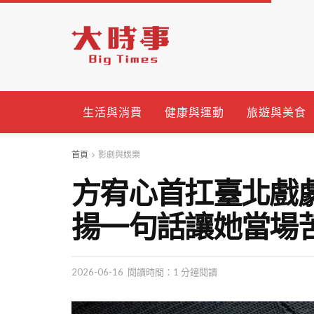
生活與消費
健康與運動
旅遊與美食
首頁
影劇與娛樂
方宥心首扛臺北戲
揚一句話讓她當場
2026-06-16
閱讀時間：1 分鐘閱讀