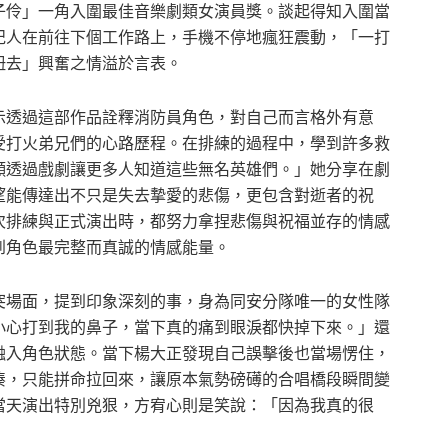
子伶」一角入圍最佳音樂劇類女演員獎。談起得知入圍當
紀人在前往下個工作路上，手機不停地瘋狂震動，「一打
扭去」興奮之情溢於言表。
示透過這部作品詮釋消防員角色，對自己而言格外有意
受打火弟兄們的心路歷程。在排練的過程中，學到許多救
願透過戲劇讓更多人知道這些無名英雄們。」她分享在劇
望能傳達出不只是失去摯愛的悲傷，更包含對逝者的祝
次排練與正式演出時，都努力拿捏悲傷與祝福並存的情感
到角色最完整而真誠的情感能量。
突場面，提到印象深刻的事，身為同安分隊唯一的女性隊
小心打到我的鼻子，當下真的痛到眼淚都快掉下來。」還
融入角色狀態。當下楊大正發現自己誤擊後也當場愣住，
湊，只能拼命拉回來，讓原本氣勢磅礡的合唱橋段瞬間變
當天演出特別兇狠，方宥心則是笑說：「因為我真的很