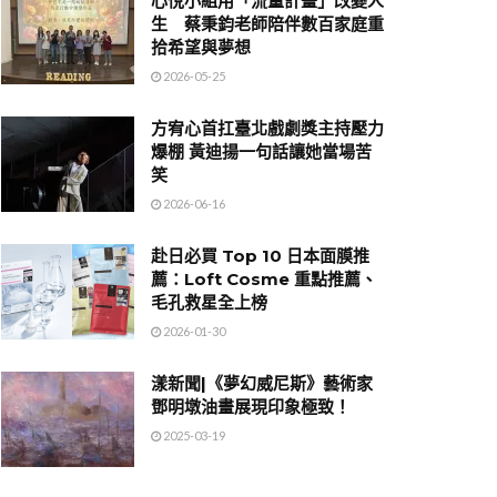
心悅小組用「流量計畫」改變人
生 蔡秉鈞老師陪伴數百家庭重
拾希望與夢想
2026-05-25
方宥心首扛臺北戲劇獎主持壓力
爆棚 黃迪揚一句話讓她當場苦
笑
2026-06-16
赴日必買 Top 10 日本面膜推
薦：Loft Cosme 重點推薦、
毛孔救星全上榜
2026-01-30
漾新聞|《夢幻威尼斯》藝術家
鄧明墩油畫展現印象極致！
2025-03-19