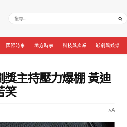
國際時事
地方時事
科技與產業
影劇與娛樂
劇獎主持壓力爆棚 黃迪
苦笑
A
A