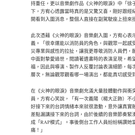
持重任，更以音樂劇作品《火神的眼淚》中「徐
下，方宥心透露當時真的是又驚又喜，剛好跟經
開看到入圍消息，整個人直接在副駕駛座上扭來
此次憑藉《火神的眼淚》音樂劇入圍，方宥心表
義。「很幸運能以消防員的角色，與觀眾一起感
災專業與感性的拉扯，讓我更尊敬消防人員們，
中面對摯愛過世，閱讀著遺書時的表演呈現，希
福，因此與導演、製作人反覆討論表演細節，每
層次，無論觀眾觀看哪一場演出，都能真切感受
在《火神的眼淚》音樂劇充滿大量肢體動作與衝
員，方宥心笑說，「有一次義陽（楊大正飾）不
好接下來的台詞情緒本來就很激動，意外讓真實
差點漏講接下來的台詞，由於後續的音樂節奏緊
成「RAP模式」。事後側台工作人員紛紛稱讚她
痛！」