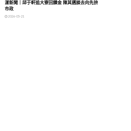
漾新聞｜邱于軒追大寮回饋金 陳其邁談去向先拚
市政
2026-05-21