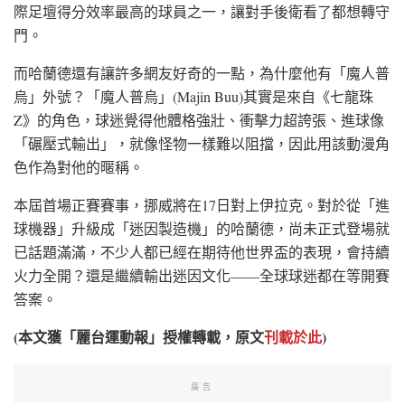
際足壇得分效率最高的球員之一，讓對手後衛看了都想轉守
門。
而哈蘭德還有讓許多網友好奇的一點，為什麼他有「魔人普
烏」外號？「魔人普烏」(Majin Buu)其實是來自《七龍珠
Z》的角色，球迷覺得他體格強壯、衝擊力超誇張、進球像
「碾壓式輸出」，就像怪物一樣難以阻擋，因此用該動漫角
色作為對他的暱稱。
本屆首場正賽賽事，挪威將在17日對上伊拉克。對於從「進
球機器」升級成「迷因製造機」的哈蘭德，尚未正式登場就
已話題滿滿，不少人都已經在期待他世界盃的表現，會持續
火力全開？還是繼續輸出迷因文化——全球球迷都在等開賽
答案。
(本文獲「麗台運動報」授權轉載，原文
刊載於此
)
廣告