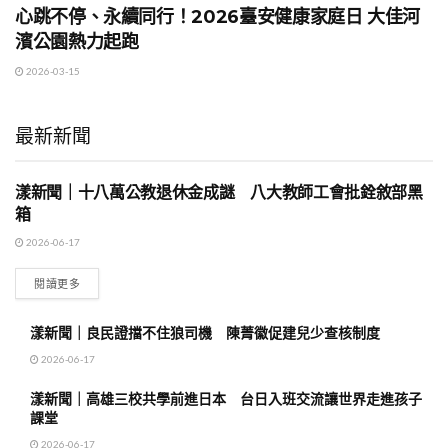
心跳不停、永續同行！2026臺安健康家庭日 大佳河
濱公園熱力起跑
2026-03-15
最新新聞
漾新聞｜十八萬公教退休金成謎 八大教師工會批銓敘部黑
地方時事
箱
2026-06-17
閱讀更多
漾新聞｜良民證擋不住狼司機 陳菁徽促建兒少查核制度
2026-06-17
漾新聞｜高雄三校共學前進日本 台日入班交流讓世界走進孩子
課堂
2026-06-17