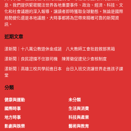
息。我們提供緊密關注世界各地重要事件、政治、經濟、科技、文
化和社會議題的深入報導，讓讀者即時獲取全球動態。無論是國際
局勢變化還是本地議題，大時事都將為您帶來精確可靠的新聞資
訊。
近期文章
漾新聞｜十八萬公教退休金成謎 八大教師工會批銓敘部黑箱
漾新聞｜良民證擋不住狼司機 陳菁徽促建兒少查核制度
漾新聞｜高雄三校共學前進日本 台日入班交流讓世界走進孩子課
堂
分類
健康與運動
未分類
國際時事
生活與消費
地方時事
科技與產業
影劇與娛樂
藝術與教育