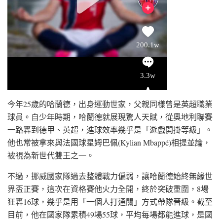
今年25歲的哈蘭德，出身運動世家，父親同樣曾是英超職業
球員。自少年時期，哈蘭德就展現驚人天賦，從奧地利聯賽
一路轟到德甲、英超，進球效率幾乎是「遊戲開掛等級」。
他也常被拿來與法國球星姆巴佩(Kylian Mbappé)相提並論，
被視為新世代雙王之一。
不過，挪威國家隊過去整體戰力偏弱，讓哈蘭德始終無緣世
界盃正賽，這次在資格賽他火力全開，終於突破重圍，8場
狂轟16球，幾乎是用「一個人打通關」方式帶隊晉級。截至
目前，他在國家隊累積49場55球，平均每場都能進球，是國