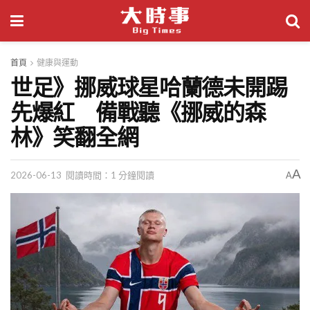
首頁
健康與運動
世足》挪威球星哈蘭德未開踢
先爆紅 備戰聽《挪威的森
林》笑翻全網
A
2026-06-13
閱讀時間：1 分鐘閱讀
A