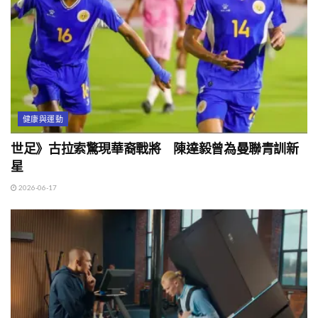
健康與運動
世足》古拉索驚現華裔戰將 陳達毅曾為曼聯青訓新
星
2026-06-17