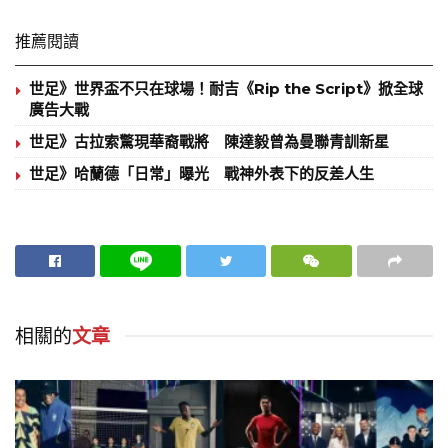
推薦閱讀
世足》世界盃不只在球場！耐吉《Rip the Script》掀全球
廣告大戰
世足》古拉索驚現華裔戰將 陳達毅曾為曼聯青訓新星
世足》哈蘭德「日常」曝光 戰神外表下的反差人生
相關的
文章