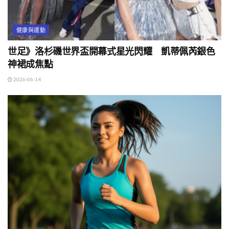
健康與運動
世足》洛杉磯世界盃開幕式星光閃耀 凱蒂佩芮銀色
神裙成焦點
2026-06-14