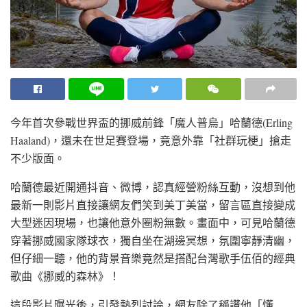
今年首次參戰世界盃的挪威前鋒「魔人普烏」哈蘭德(Erling
Haaland)，還未在世足賽登場，竟意外靠「社群玩梗」搶走
不少版面。
哈蘭德最近開通抖音、微博，認真經營粉絲互動，沒想到他
最新一則影片直接讓網友們笑到美丁美當，留言區直接變成
大型迷因現場，也讓他意外圈粉無數。畫面中，可見哈蘭德
穿著挪威國家隊球衣，獨自坐在湖邊冥想，氛圍寧靜清幽，
但仔細一聽，他的背景音樂竟然是搭配台灣歌手伍佰的經典
歌曲《挪威的森林》！
這段影片曝光後，引發熱烈討論，網友除了稱讚他「懂