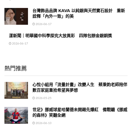
台灣飾品品牌 KAVA 以純銀與天然寶石設計 重新
詮釋「內外一致」的美
2026-06-17
漾新聞｜明華國中科學探究大放異彩 四隊包辦金銀銅獎
2026-06-17
熱門推薦
心悅小組用「流量計畫」改變人生 蔡秉鈞老師陪伴
數百家庭重拾希望與夢想
2026-05-25
世足》挪威球星哈蘭德未開踢先爆紅 備戰聽《挪威
的森林》笑翻全網
2026-06-13