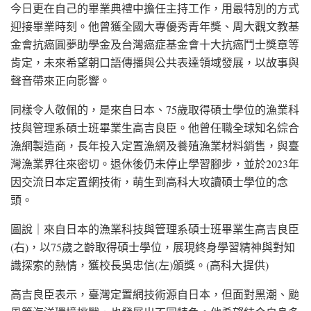
今日更在自己的畢業典禮中擔任主持工作，用最特別的方式
迎接畢業時刻。他曾獲全國大專優秀青年獎、周大觀文教基
金會抗癌圓夢助學金及台灣癌症基金會十大抗癌鬥士獎章等
肯定，未來希望朝口語傳播與公共表達領域發展，以故事與
聲音帶來正向影響。
同樣令人敬佩的，是來自日本、75歲取得碩士學位的漁業科
技與管理系碩士班畢業生高吉良臣。他曾任職全球知名綜合
漁網製造商，長年投入定置漁網及養殖漁業材料銷售，與臺
灣漁業界往來密切。退休後仍未停止學習腳步，並於2023年
因交流日本定置網技術，萌生到高科大攻讀碩士學位的念
頭。
圖說｜來自日本的漁業科技與管理系碩士班畢業生高吉良臣
(右)，以75歲之齡取得碩士學位，展現終身學習精神與對知
識探索的熱情，獲校長吳忠信(左)頒獎。(高科大提供)
高吉良臣表示，臺灣定置網技術源自日本，但面對黑潮、颱