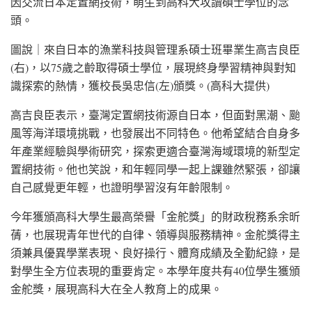
因交流日本定置網技術，萌生到高科大攻讀碩士學位的念
頭。
圖說｜來自日本的漁業科技與管理系碩士班畢業生高吉良臣
(右)，以75歲之齡取得碩士學位，展現終身學習精神與對知
識探索的熱情，獲校長吳忠信(左)頒獎。(高科大提供)
高吉良臣表示，臺灣定置網技術源自日本，但面對黑潮、颱
風等海洋環境挑戰，也發展出不同特色。他希望結合自身多
年產業經驗與學術研究，探索更適合臺灣海域環境的新型定
置網技術。他也笑說，和年輕同學一起上課雖然緊張，卻讓
自己感覺更年輕，也證明學習沒有年齡限制。
今年獲頒高科大學生最高榮譽「金舵獎」的財政稅務系余昕
蒨，也展現青年世代的自律、領導與服務精神。金舵獎得主
須兼具優異學業表現、良好操行、體育成績及全勤紀錄，是
對學生全方位表現的重要肯定。本學年度共有40位學生獲頒
金舵獎，展現高科大在全人教育上的成果。