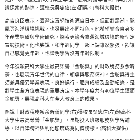
識探索的熱情，獲校長吳忠信(左)頒獎。(高科大提供)
高吉良臣表示，臺灣定置網技術源自日本，但面對黑潮、颱
風等海洋環境挑戰，也發展出不同特色。他希望結合自身多
年產業經驗與學術研究，探索更適合臺灣海域環境的新型定
置網技術。他也笑說，和年輕同學一起上課雖然緊張，卻讓
自己感覺更年輕，也證明學習沒有年齡限制。
今年獲頒高科大學生最高榮譽「金舵獎」的財政稅務系余昕
蒨，也展現青年世代的自律、領導與服務精神。金舵獎得主
須兼具優異學業表現、良好操行、體育成績及全勤紀錄，是
對學生全方位表現的重要肯定。本學年度共有40位學生獲頒
金舵獎，展現高科大在全人教育上的成果。
圖說｜財政稅務系余昕蒨同學(右)獲校長吳忠信(左)頒高科
大學生最高榮譽「金舵獎」，長期投入班級服務與學習輔
導，以自律精神與利他態度成為同儕榜樣。(高科大提供)