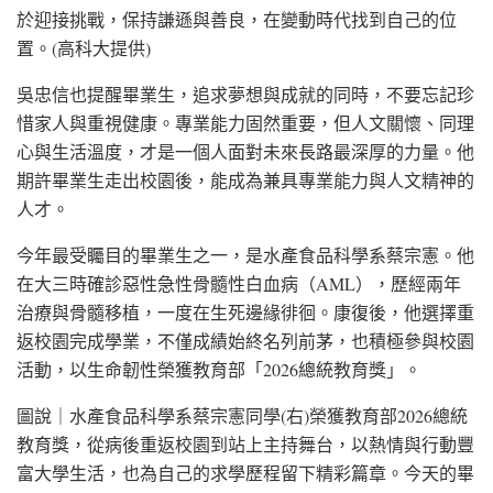
於迎接挑戰，保持謙遜與善良，在變動時代找到自己的位
置。(高科大提供)
吳忠信也提醒畢業生，追求夢想與成就的同時，不要忘記珍
惜家人與重視健康。專業能力固然重要，但人文關懷、同理
心與生活溫度，才是一個人面對未來長路最深厚的力量。他
期許畢業生走出校園後，能成為兼具專業能力與人文精神的
人才。
今年最受矚目的畢業生之一，是水產食品科學系蔡宗憲。他
在大三時確診惡性急性骨髓性白血病（AML），歷經兩年
治療與骨髓移植，一度在生死邊緣徘徊。康復後，他選擇重
返校園完成學業，不僅成績始終名列前茅，也積極參與校園
活動，以生命韌性榮獲教育部「2026總統教育獎」。
圖說｜水產食品科學系蔡宗憲同學(右)榮獲教育部2026總統
教育獎，從病後重返校園到站上主持舞台，以熱情與行動豐
富大學生活，也為自己的求學歷程留下精彩篇章。今天的畢