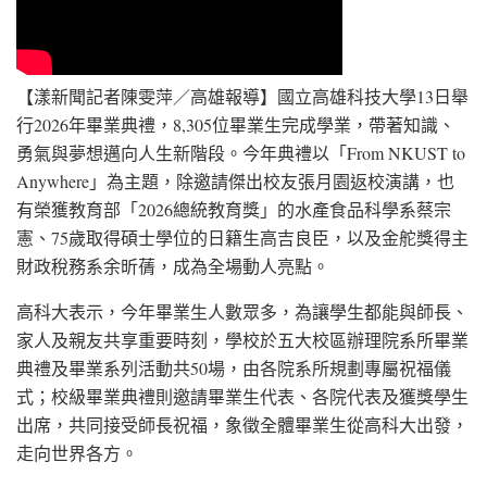
【漾新聞記者陳雯萍／高雄報導】國立高雄科技大學13日舉
行2026年畢業典禮，8,305位畢業生完成學業，帶著知識、
勇氣與夢想邁向人生新階段。今年典禮以「From NKUST to
Anywhere」為主題，除邀請傑出校友張月園返校演講，也
有榮獲教育部「2026總統教育獎」的水產食品科學系蔡宗
憲、75歲取得碩士學位的日籍生高吉良臣，以及金舵獎得主
財政稅務系余昕蒨，成為全場動人亮點。
高科大表示，今年畢業生人數眾多，為讓學生都能與師長、
家人及親友共享重要時刻，學校於五大校區辦理院系所畢業
典禮及畢業系列活動共50場，由各院系所規劃專屬祝福儀
式；校級畢業典禮則邀請畢業生代表、各院代表及獲獎學生
出席，共同接受師長祝福，象徵全體畢業生從高科大出發，
走向世界各方。