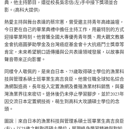
典，他主持節目，還從校長吳忠信(左)手中接下獎項並合
影。(高科大提供)
熱愛主持與舞台表達的蔡宗憲，曾受邀主持青年高峰論壇，
今日更在自己的畢業典禮中擔任主持工作，用最特別的方式
迎接畢業時刻。他曾獲全國大專優秀青年獎、周大觀文教基
金會抗癌圓夢助學金及台灣癌症基金會十大抗癌鬥士獎章等
肯定，未來希望朝口語傳播與公共表達領域發展，以故事與
聲音帶來正向影響。
同樣令人敬佩的，是來自日本、75歲取得碩士學位的漁業科
技與管理系碩士班畢業生高吉良臣。他曾任職全球知名綜合
漁網製造商，長年投入定置漁網及養殖漁業材料銷售，與臺
灣漁業界往來密切。退休後仍未停止學習腳步，並於2023年
因交流日本定置網技術，萌生到高科大攻讀碩士學位的念
頭。
圖說｜來自日本的漁業科技與管理系碩士班畢業生高吉良臣
(右)，以75歲之齡取得碩士學位，展現終身學習精神與對知