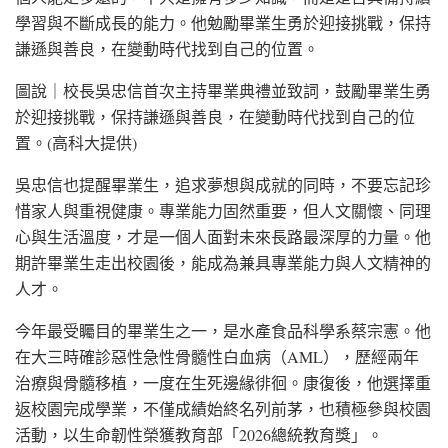
學習與不斷成長的能力。他勉勵畢業生勇於迎接挑戰，保持
謙遜與善良，在變動時代找到自己的位置。
圖說｜校長吳忠信首次主持畢業典禮並致詞，鼓勵畢業生勇
於迎接挑戰，保持謙遜與善良，在變動時代找到自己的位
置。(高科大提供)
吳忠信也提醒畢業生，追求夢想與成就的同時，不要忘記珍
惜家人與重視健康。專業能力固然重要，但人文關懷、同理
心與生活溫度，才是一個人面對未來長路最深厚的力量。他
期許畢業生走出校園後，能成為兼具專業能力與人文精神的
人才。
今年最受矚目的畢業生之一，是水產食品科學系蔡宗憲。他
在大三時確診惡性急性骨髓性白血病（AML），歷經兩年
治療與骨髓移植，一度在生死邊緣徘徊。康復後，他選擇重
返校園完成學業，不僅成績始終名列前茅，也積極參與校園
活動，以生命韌性榮獲教育部「2026總統教育獎」。