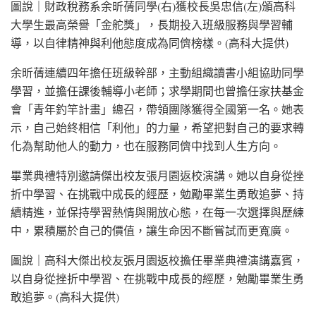
圖說｜財政稅務系余昕蒨同學(右)獲校長吳忠信(左)頒高科
大學生最高榮譽「金舵獎」，長期投入班級服務與學習輔
導，以自律精神與利他態度成為同儕榜樣。(高科大提供)
余昕蒨連續四年擔任班級幹部，主動組織讀書小組協助同學
學習，並擔任課後輔導小老師；求學期間也曾擔任家扶基金
會「青年釣竿計畫」總召，帶領團隊獲得全國第一名。她表
示，自己始終相信「利他」的力量，希望把對自己的要求轉
化為幫助他人的動力，也在服務同儕中找到人生方向。
畢業典禮特別邀請傑出校友張月園返校演講。她以自身從挫
折中學習、在挑戰中成長的經歷，勉勵畢業生勇敢追夢、持
續精進，並保持學習熱情與開放心態，在每一次選擇與歷練
中，累積屬於自己的價值，讓生命因不斷嘗試而更寬廣。
圖說｜高科大傑出校友張月園返校擔任畢業典禮演講嘉賓，
以自身從挫折中學習、在挑戰中成長的經歷，勉勵畢業生勇
敢追夢。(高科大提供)