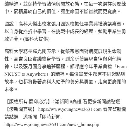
續精進，並保持學習熱情與開放心態，在每一次選擇與歷練
中，累積屬於自己的價值，讓生命因不斷嘗試而更寬廣。
圖說｜高科大傑出校友張月園返校擔任畢業典禮演講嘉賓，
以自身從挫折中學習、在挑戰中成長的經歷，勉勵畢業生勇
敢追夢。(高科大提供)
高科大學務長羅光閔表示，從蔡宗憲面對病魔展現生命韌
性、高吉良臣實踐終身學習，到余昕蒨展現自律與利他精
神，以及張月園分享追夢歷程，都呼應今年畢業典禮「From
NKUST to Anywhere」的精神。每位畢業生都有不同起點與
故事，也都將帶著高科大給予的養分與勇氣，走向更廣闊的
未來。
【版權所有 翻印必究】#漾新聞 #高雄 看更多新聞請點選
【漾新聞官網】 https://www.youngnews3631.com 看完整新聞
請點選 漾新聞「即時新聞」
https://www.youngnews3631.com/news_home.php