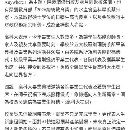
Anywhere」為主題，除邀請傑出校友張月園返校演講，也
有榮獲教育部「2026總統教育獎」的水產食品科學系蔡宗
憲、75歲取得碩士學位的日籍生高吉良臣，以及金舵獎得主
財政稅務系余昕蒨，成為全場動人亮點。
高科大表示，今年畢業生人數眾多，為讓學生都能與師長、
家人及親友共享重要時刻，學校於五大校區辦理院系所畢業
典禮及畢業系列活動共50場，由各院系所規劃專屬祝福儀
式；校級畢業典禮則邀請畢業生代表、各院代表及獲獎學生
出席，共同接受師長祝福，象徵全體畢業生從高科大出發，
走向世界各方。
圖說｜高科大畢業典禮邀請各院畢業生代表及獲獎學生出
席，在師長祝福下完成撥穗儀式，象徵邁向人生新篇章。圖
為校長吳忠信為畢業生撥穗。(高科大提供)
校長吳忠信致詞時表示，畢業不只是完成學業，更代表人生
新旅程開始。面對AI快速發展與產業變遷，未來真正決定一
個人能走多遠的，不只是擁有多少知識，而是是否具備持續