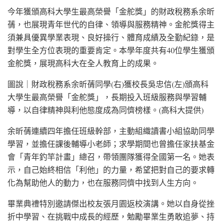
今年獲頒高科大學生最高榮譽「金舵獎」的財政稅務系余昕
蒨，也展現青年世代的自律、領導與服務精神。金舵獎得主
須兼具優異學業表現、良好操行、體育成績及全勤紀錄，是
對學生全方位表現的重要肯定。本學年度共有40位學生獲頒
金舵獎，展現高科大在全人教育上的成果。
圖說｜財政稅務系余昕蒨同學(右)獲校長吳忠信(左)頒高科
大學生最高榮譽「金舵獎」，長期投入班級服務與學習輔
導，以自律精神與利他態度成為同儕榜樣。(高科大提供)
余昕蒨連續四年擔任班級幹部，主動組織讀書小組協助同學
學習，並擔任課後輔導小老師；求學期間也曾擔任家扶基金
會「青年釣竿計畫」總召，帶領團隊獲得全國第一名。她表
示，自己始終相信「利他」的力量，希望把對自己的要求轉
化為幫助他人的動力，也在服務同儕中找到人生方向。
畢業典禮特別邀請傑出校友張月園返校演講。她以自身從挫
折中學習、在挑戰中成長的經歷，勉勵畢業生勇敢追夢、持