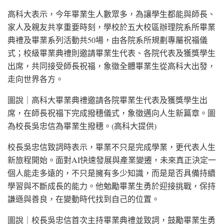
高科大表示，今年畢業生人數眾多，為讓學生都能與師長、
家人及親友共享重要時刻，學校於五大校區辦理院系所畢業
典禮及畢業系列活動共50場，由各院系所規劃專屬祝福儀
式；校級畢業典禮則邀請畢業生代表、各院代表及獲獎學生
出席，共同接受師長祝福，象徵全體畢業生從高科大出發，
走向世界各方。
圖說｜高科大畢業典禮邀請各院畢業生代表及獲獎學生出
席，在師長祝福下完成撥穗儀式，象徵邁向人生新篇章。圖
為校長吳忠信為畢業生撥穗。(高科大提供)
校長吳忠信致詞時表示，畢業不只是完成學業，更代表人生
新旅程開始。面對AI快速發展與產業變遷，未來真正決定一
個人能走多遠的，不只是擁有多少知識，而是是否具備持續
學習與不斷成長的能力。他勉勵畢業生勇於迎接挑戰，保持
謙遜與善良，在變動時代找到自己的位置。
圖說｜校長吳忠信首次主持畢業典禮並致詞，鼓勵畢業生勇