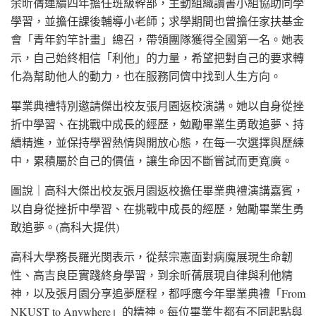
余昕蒨連續四年擔任班級幹部，主動組織讀書小組協助同學
學習，並擔任課後輔導小老師；求學期間也曾擔任家扶基金
會「青年釣竿計畫」總召，帶領團隊獲得全國第一名。她表
示，自己始終相信「利他」的力量，希望把對自己的要求轉
化為幫助他人的動力，也在服務同儕中找到人生方向。
畢業典禮特別邀請傑出校友張月園返校演講。她以自身從挫
折中學習、在挑戰中成長的經歷，勉勵畢業生勇敢追夢、持
續精進，並保持學習熱情與開放心態，在每一次選擇與歷練
中，累積屬於自己的價值，讓生命因不斷嘗試而更寬廣。
圖說｜高科大傑出校友張月園返校擔任畢業典禮演講嘉賓，
以自身從挫折中學習、在挑戰中成長的經歷，勉勵畢業生勇
敢追夢。(高科大提供)
高科大學務長羅光閔表示，從蔡宗憲面對病魔展現生命韌
性、高吉良臣實踐終身學習，到余昕蒨展現自律與利他精
神，以及張月園分享追夢歷程，都呼應今年畢業典禮「From
NKUST to Anywhere」的精神。每位畢業生都有不同起點與