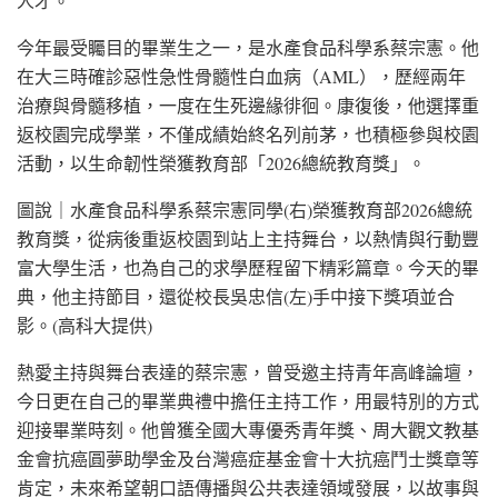
人才。
今年最受矚目的畢業生之一，是水產食品科學系蔡宗憲。他
在大三時確診惡性急性骨髓性白血病（AML），歷經兩年
治療與骨髓移植，一度在生死邊緣徘徊。康復後，他選擇重
返校園完成學業，不僅成績始終名列前茅，也積極參與校園
活動，以生命韌性榮獲教育部「2026總統教育獎」。
圖說｜水產食品科學系蔡宗憲同學(右)榮獲教育部2026總統
教育獎，從病後重返校園到站上主持舞台，以熱情與行動豐
富大學生活，也為自己的求學歷程留下精彩篇章。今天的畢
典，他主持節目，還從校長吳忠信(左)手中接下獎項並合
影。(高科大提供)
熱愛主持與舞台表達的蔡宗憲，曾受邀主持青年高峰論壇，
今日更在自己的畢業典禮中擔任主持工作，用最特別的方式
迎接畢業時刻。他曾獲全國大專優秀青年獎、周大觀文教基
金會抗癌圓夢助學金及台灣癌症基金會十大抗癌鬥士獎章等
肯定，未來希望朝口語傳播與公共表達領域發展，以故事與