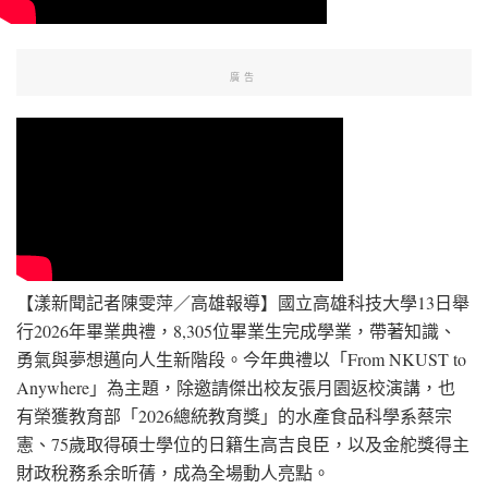
廣告
【漾新聞記者陳雯萍／高雄報導】國立高雄科技大學13日舉
行2026年畢業典禮，8,305位畢業生完成學業，帶著知識、
勇氣與夢想邁向人生新階段。今年典禮以「From NKUST to
Anywhere」為主題，除邀請傑出校友張月園返校演講，也
有榮獲教育部「2026總統教育獎」的水產食品科學系蔡宗
憲、75歲取得碩士學位的日籍生高吉良臣，以及金舵獎得主
財政稅務系余昕蒨，成為全場動人亮點。