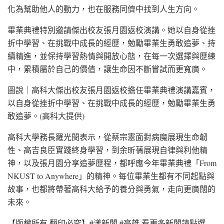
化為幫助他人的動力，也在服務同儕中找到人生方向。
畢業典禮特別邀請傑出校友張月園返校演講。她以自身從挫
折中學習、在挑戰中成長的經歷，勉勵畢業生勇敢追夢、持
續精進，並保持學習熱情與開放心態，在每一次選擇與歷練
中，累積屬於自己的價值，讓生命因不斷嘗試而更寬廣。
圖說｜高科大傑出校友張月園返校擔任畢業典禮演講嘉賓，
以自身從挫折中學習、在挑戰中成長的經歷，勉勵畢業生勇
敢追夢。(高科大提供)
高科大學務長羅光閔表示，從蔡宗憲面對病魔展現生命韌
性、高吉良臣實踐終身學習，到余昕蒨展現自律與利他精
神，以及張月園分享追夢歷程，都呼應今年畢業典禮「From
NKUST to Anywhere」的精神。每位畢業生都有不同起點與
故事，也都將帶著高科大給予的養分與勇氣，走向更廣闊的
未來。
【版權所有 翻印必究】#漾新聞 #高雄 看更多新聞請點選