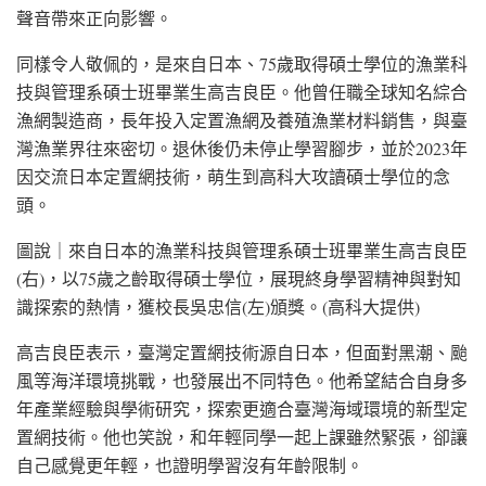
聲音帶來正向影響。
同樣令人敬佩的，是來自日本、75歲取得碩士學位的漁業科
技與管理系碩士班畢業生高吉良臣。他曾任職全球知名綜合
漁網製造商，長年投入定置漁網及養殖漁業材料銷售，與臺
灣漁業界往來密切。退休後仍未停止學習腳步，並於2023年
因交流日本定置網技術，萌生到高科大攻讀碩士學位的念
頭。
圖說｜來自日本的漁業科技與管理系碩士班畢業生高吉良臣
(右)，以75歲之齡取得碩士學位，展現終身學習精神與對知
識探索的熱情，獲校長吳忠信(左)頒獎。(高科大提供)
高吉良臣表示，臺灣定置網技術源自日本，但面對黑潮、颱
風等海洋環境挑戰，也發展出不同特色。他希望結合自身多
年產業經驗與學術研究，探索更適合臺灣海域環境的新型定
置網技術。他也笑說，和年輕同學一起上課雖然緊張，卻讓
自己感覺更年輕，也證明學習沒有年齡限制。