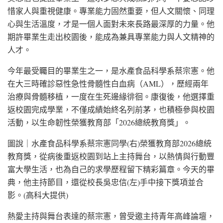
惜家人與重視健康。專業能力固然重要，但人文關懷、同理
心與生活溫度，才是一個人面對未來長路最深厚的力量。他
期許畢業生走出校園後，能成為兼具專業能力與人文精神的
人才。
今年最受矚目的畢業生之一，是水產食品科學系蔡宗憲。他
在大三時確診惡性急性骨髓性白血病（AML），歷經兩年
治療與骨髓移植，一度在生死邊緣徘徊。康復後，他選擇重
返校園完成學業，不僅成績始終名列前茅，也積極參與校園
活動，以生命韌性榮獲教育部「2026總統教育獎」。
圖說｜水產食品科學系蔡宗憲同學(右)榮獲教育部2026總統
教育獎，從病後重返校園到站上主持舞台，以熱情與行動豐
富大學生活，也為自己的求學歷程留下精彩篇章。今天的畢
典，他主持節目，還從校長吳忠信(左)手中接下獎項並合
影。(高科大提供)
熱愛主持與舞台表達的蔡宗憲，曾受邀主持青年高峰論壇，