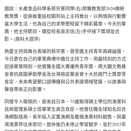
圖說｜水產食品科學系蔡宗憲同學(右)榮獲教育部2026總統
教育獎，從病後重返校園到站上主持舞台，以熱情與行動豐
富大學生活，也為自己的求學歷程留下精彩篇章。今天的畢
典，他主持節目，還從校長吳忠信(左)手中接下獎項並合
影。(高科大提供)
熱愛主持與舞台表達的蔡宗憲，曾受邀主持青年高峰論壇，
今日更在自己的畢業典禮中擔任主持工作，用最特別的方式
迎接畢業時刻。他曾獲全國大專優秀青年獎、周大觀文教基
金會抗癌圓夢助學金及台灣癌症基金會十大抗癌鬥士獎章等
肯定，未來希望朝口語傳播與公共表達領域發展，以故事與
聲音帶來正向影響。
同樣令人敬佩的，是來自日本、75歲取得碩士學位的漁業科
技與管理系碩士班畢業生高吉良臣。他曾任職全球知名綜合
漁網製造商，長年投入定置漁網及養殖漁業材料銷售，與臺
灣漁業界往來密切。退休後仍未停止學習腳步，並於2023年