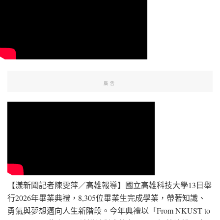
廣告
【漾新聞記者陳雯萍／高雄報導】國立高雄科技大學13日舉
行2026年畢業典禮，8,305位畢業生完成學業，帶著知識、
勇氣與夢想邁向人生新階段。今年典禮以「From NKUST to