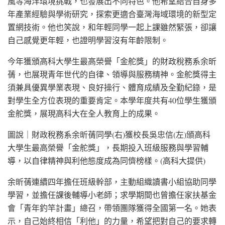
風等海洋環境挑戰，也發展出不同特色。他希望結合自身多
年產業經驗與學術研究，探索更適合臺灣海域環境的新型定
置網技術。他也笑說，和年輕同學一起上課雖然緊張，卻讓
自己感覺更年輕，也證明學習沒有年齡限制。
今年獲頒高科大學生最高榮譽「金舵獎」的財政稅務系余昕
蒨，也展現青年世代的自律、領導與服務精神。金舵獎得主
須兼具優異學業表現、良好操行、體育成績及全勤紀錄，是
對學生全方位表現的重要肯定。本學年度共有40位學生獲頒
金舵獎，展現高科大在全人教育上的成果。
圖說｜財政稅務系余昕蒨同學(右)獲校長吳忠信(左)頒高科
大學生最高榮譽「金舵獎」，長期投入班級服務與學習輔
導，以自律精神與利他態度成為同儕榜樣。(高科大提供)
余昕蒨連續四年擔任班級幹部，主動組織讀書小組協助同學
學習，並擔任課後輔導小老師；求學期間也曾擔任家扶基金
會「青年釣竿計畫」總召，帶領團隊獲得全國第一名。她表
示，自己始終相信「利他」的力量，希望把對自己的要求轉