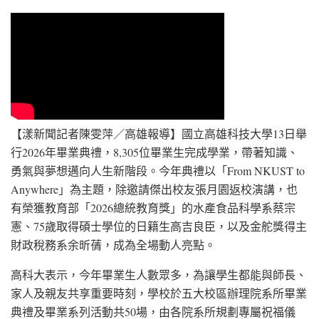
【漾新聞記者陳雯萍／高雄報導】國立高雄科技大學13日舉
行2026年畢業典禮，8,305位畢業生完成學業，帶著知識、
勇氣與夢想邁向人生新階段。今年典禮以「From NKUST to
Anywhere」為主題，除邀請傑出校友張月園返校演講，也
有榮獲教育部「2026總統教育獎」的水產食品科學系蔡宗
憲、75歲取得碩士學位的日籍生高吉良臣，以及金舵獎得主
財政稅務系余昕蒨，成為全場動人亮點。
高科大表示，今年畢業生人數眾多，為讓學生都能與師長、
家人及親友共享重要時刻，學校於五大校區辦理院系所畢業
典禮及畢業系列活動共50場，由各院系所規劃專屬祝福儀