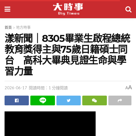
首頁
地方時事
漾新聞｜8305畢業生啟程總統
教育獎得主與75歲日籍碩士同
台 高科大畢典見證生命與學
習力量
A
2026-06-17
閱讀時間：1 分鐘閱讀
A