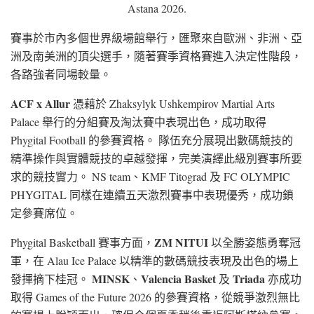
Astana 2026.
賽事於市內多個世界級場館舉行，匯聚來自歐洲、非洲、亞
洲及南美洲的頂尖選手，隨著賽季資格賽進入決定性階段，
各路強者同場較量。
ACF x Allur
憑藉於 Zhaksylyk Ushkempirov Martial Arts
Palace 舉行的分組賽及淘汰賽中表現出色，成功取得
Phygital Football 的參賽資格。 隊伍充分展現出數碼競技的
精準操作與實體競技的卓越發揮，完美演繹此級別賽事所要
求的競技實力。 NS team、KMF Titograd 及 FC OLYMPIC
PHYGITAL 同樣在連續五天激烈賽事中表現優秀，成功鎖
定參賽席位。
ZM NITUI
Phygital Basketball 賽事方面，
以全勝姿態勇奪冠
軍，在 Alau Ice Palace 以精準的數碼競技表現及出色的場上
MINSK
Valencia Basket
Triada
發揮摘下桂冠。
、
及
亦成功
取得 Games of the Future 2026 的參賽資格，從競爭激烈無比