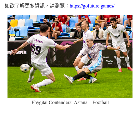
如欲了解更多資訊，請瀏覽：
https://gofuture.games/
Phygital Contenders: Astana – Football