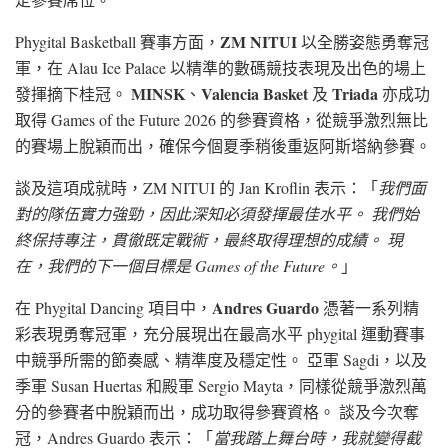
ZM NITUI
Phygital Basketball 賽事方面，
以全勝姿態勇奪冠
軍，在 Alau Ice Palace 以精準的數碼競技表現及出色的場上
MINSK
Valencia Basket
Triada
發揮摘下桂冠。
、
及
亦成功
取得 Games of the Future 2026 的參賽資格，從競爭激烈無比
的賽場上脫穎而出，確保今個夏季稍後重返阿斯塔納參賽。
談及這項成就時，ZM NITUI 的 Jan Kroflin 表示：「
我們面
對的隊伍實力強勁，因此深知必須發揮最佳水平。 我們始
終保持專注，貫徹既定戰術，最終取得理想的成績。 現
在，我們的下一個目標是 Games of the Future。
」
Andres Guardo
在 Phygital Dancing 項目中，
憑著一系列精
彩表現勇奪冠軍，充分展現出在最高水平 phygital 運動賽事
中競爭所需的節奏感、精準度及穩定性。 亞軍 Sagdi，以及
季軍 Susan Huertas 和殿軍 Sergio Mayta，同樣從競爭激烈萬
分的參賽者中脫穎而出，成功取得參賽資格。 談及今次奪
冠，Andres Guardo 表示：「
當我踏上舞台時，我就變得截