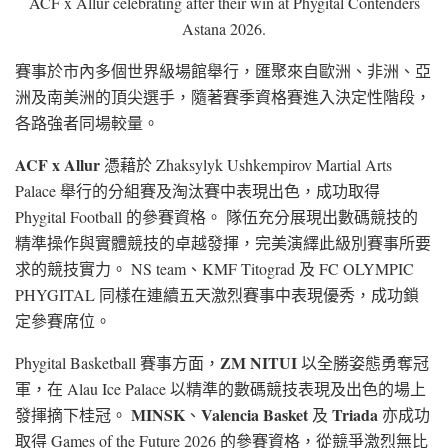
ACF x Allur celebrating after their win at Phygital Contenders
Astana 2026.
賽事於市內多個世界級場館舉行，匯聚來自歐洲、非洲、亞
洲及南美洲的頂尖選手，隨著賽季資格賽進入決定性階段，
各路強者同場較量。
ACF x Allur
憑藉於 Zhaksylyk Ushkempirov Martial Arts
Palace 舉行的分組賽及淘汰賽中表現出色，成功取得
Phygital Football 的參賽資格。 隊伍充分展現出數碼競技的
精準操作與實體競技的卓越發揮，完美演繹此級別賽事所要
求的競技實力。 NS team、KMF Titograd 及 FC OLYMPIC
PHYGITAL 同樣在連續五天激烈賽事中表現優秀，成功鎖
定參賽席位。
ZM NITUI
Phygital Basketball 賽事方面，
以全勝姿態勇奪冠
軍，在 Alau Ice Palace 以精準的數碼競技表現及出色的場上
MINSK
Valencia Basket
Triada
發揮摘下桂冠。
、
及
亦成功
取得 Games of the Future 2026 的參賽資格，從競爭激烈無比