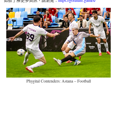
如欲了解更多資訊，請瀏覽：
https://gofuture.games/
Phygital Contenders: Astana – Football