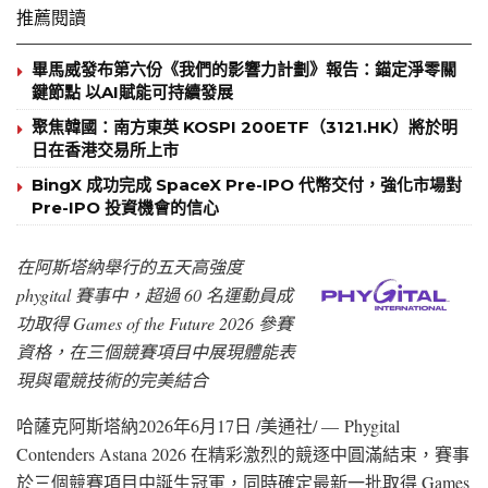
推薦閱讀
畢馬威發布第六份《我們的影響力計劃》報告：錨定淨零關
鍵節點 以AI賦能可持續發展
聚焦韓國：南方東英 KOSPI 200ETF（3121.HK）將於明
日在香港交易所上市
BingX 成功完成 SpaceX Pre-IPO 代幣交付，強化市場對
Pre-IPO 投資機會的信心
在阿斯塔納舉行的五天高強度
phygital 賽事中，超過 60 名運動員成
功取得 Games of the Future 2026 參賽
資格，在三個競賽項目中展現體能表
現與電競技術的完美結合
哈薩克阿斯塔納
2026年6月17日
/美通社/ — Phygital
Contenders Astana 2026 在精彩激烈的競逐中圓滿結束，賽事
於三個競賽項目中誕生冠軍，同時確定最新一批取得 Games