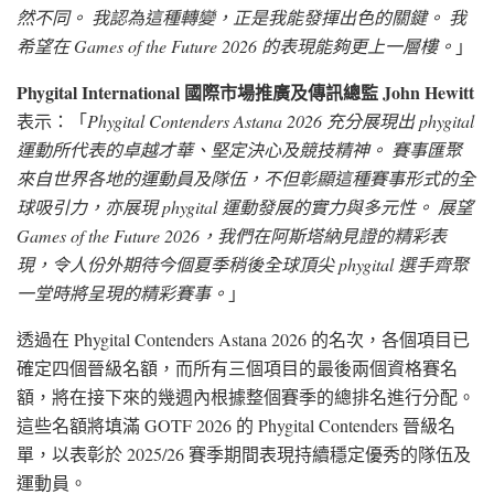
然不同。 我認為這種轉變，正是我能發揮出色的關鍵。 我
希望在 Games of the Future 2026 的表現能夠更上一層樓。
」
Phygital International 國際市場推廣及傳訊總監 John Hewitt
表示：「
Phygital Contenders Astana 2026 充分展現出 phygital
運動所代表的卓越才華、堅定決心及競技精神。 賽事匯聚
來自世界各地的運動員及隊伍，不但彰顯這種賽事形式的全
球吸引力，亦展現 phygital 運動發展的實力與多元性。 展望
Games of the Future 2026，我們在阿斯塔納見證的精彩表
現，令人份外期待今個夏季稍後全球頂尖 phygital 選手齊聚
一堂時將呈現的精彩賽事。
」
透過在 Phygital Contenders Astana 2026 的名次，各個項目已
確定四個晉級名額，而所有三個項目的最後兩個資格賽名
額，將在接下來的幾週內根據整個賽季的總排名進行分配。
這些名額將填滿 GOTF 2026 的 Phygital Contenders 晉級名
單，以表彰於 2025/26 賽季期間表現持續穩定優秀的隊伍及
運動員。