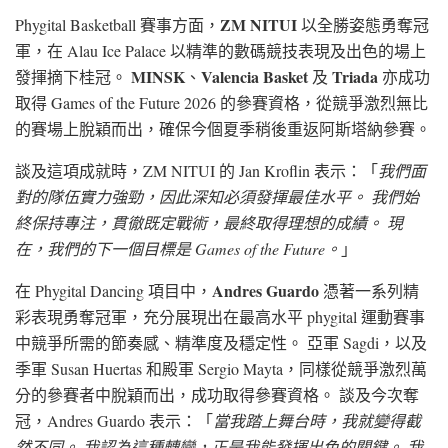
ZM NITUI
Phygital Basketball 賽事方面，
以全勝姿態勇奪冠
軍，在 Alau Ice Palace 以精準的數碼競技表現及出色的場上
MINSK
Valencia Basket
Triada
發揮摘下桂冠。
、
及
亦成功
取得 Games of the Future 2026 的參賽資格，從競爭激烈無比
的賽場上脫穎而出，確保今個夏季稍後重返阿斯塔納參賽。
談及這項成就時，ZM NITUI 的 Jan Kroflin 表示：「
我們面
對的隊伍實力強勁，因此深知必須發揮最佳水平。 我們始
終保持專注，貫徹既定戰術，最終取得理想的成績。 現
在，我們的下一個目標是 Games of the Future。
」
Andres Guardo
在 Phygital Dancing 項目中，
憑著一系列精
彩表現勇奪冠軍，充分展現出在最高水平 phygital 運動賽事
中競爭所需的節奏感、精準度及穩定性。 亞軍 Sagdi，以及
季軍 Susan Huertas 和殿軍 Sergio Mayta，同樣從競爭激烈萬
分的參賽者中脫穎而出，成功取得參賽資格。 談及今次奪
冠，Andres Guardo 表示：「
當我踏上舞台時，我就變得截
然不同。 我認為這種轉變，正是我能發揮出色的關鍵。 我