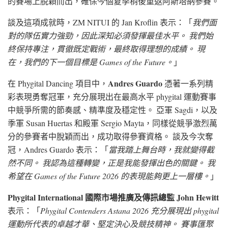
的賽場上脫穎而出，確保今個夏季稍後重返阿斯塔納參賽。
談及這項成就時，ZM NITUI 的 Jan Kroflin 表示：「
我們面
對的隊伍實力強勁，因此深知必須發揮最佳水平。 我們始
終保持專注，貫徹既定戰術，最終取得理想的成績。 現
在，我們的下一個目標是 Games of the Future。
」
Andres Guardo
在 Phygital Dancing 項目中，
憑著一系列精
彩表現勇奪冠軍，充分展現出在最高水平 phygital 運動賽事
中競爭所需的節奏感、精準度及穩定性。 亞軍 Sagdi，以及
季軍 Susan Huertas 和殿軍 Sergio Mayta，同樣從競爭激烈萬
分的參賽者中脫穎而出，成功取得參賽資格。 談及今次奪
冠，Andres Guardo 表示：「
當我踏上舞台時，我就變得截
然不同。 我認為這種轉變，正是我能發揮出色的關鍵。 我
希望在 Games of the Future 2026 的表現能夠更上一層樓。
」
Phygital International 國際市場推廣及傳訊總監 John Hewitt
表示：「
Phygital Contenders Astana 2026 充分展現出 phygital
運動所代表的卓越才華、堅定決心及競技精神。 賽事匯聚