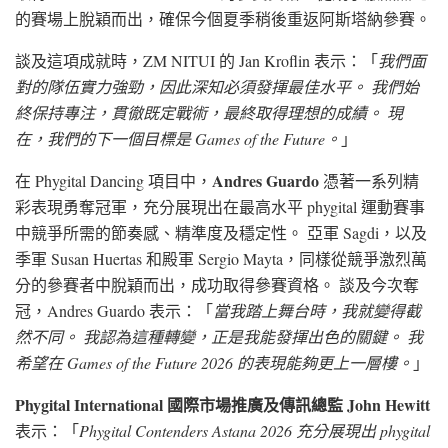
的賽場上脫穎而出，確保今個夏季稍後重返阿斯塔納參賽。
談及這項成就時，ZM NITUI 的 Jan Kroflin 表示：「
我們面
對的隊伍實力強勁，因此深知必須發揮最佳水平。 我們始
終保持專注，貫徹既定戰術，最終取得理想的成績。 現
在，我們的下一個目標是 Games of the Future。
」
Andres Guardo
在 Phygital Dancing 項目中，
憑著一系列精
彩表現勇奪冠軍，充分展現出在最高水平 phygital 運動賽事
中競爭所需的節奏感、精準度及穩定性。 亞軍 Sagdi，以及
季軍 Susan Huertas 和殿軍 Sergio Mayta，同樣從競爭激烈萬
分的參賽者中脫穎而出，成功取得參賽資格。 談及今次奪
冠，Andres Guardo 表示：「
當我踏上舞台時，我就變得截
然不同。 我認為這種轉變，正是我能發揮出色的關鍵。 我
希望在 Games of the Future 2026 的表現能夠更上一層樓。
」
Phygital International 國際市場推廣及傳訊總監 John Hewitt
表示：「
Phygital Contenders Astana 2026 充分展現出 phygital