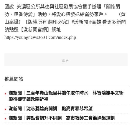
圖說 美濃區公所與德興社區發展協會攜手辦理「關懷弱
勢、粽香傳愛」活動，將愛心粽發送給弱勢家戶。 （黃
山高攝）【版權所有 翻印必究】#漾新聞 #高雄 看更多新聞
請點選【漾新聞官網】網址
https://youngnews3631.com/index.php
廣告
推薦閱讀
漾新聞｜三百年赤山龍目井端午取午時水 林智鴻攜手文衡
殿推御守鑰匙圈祈福
漾新聞｜沈芯菱雄商開講 點亮青春芯希望
漾新聞｜鐘點費調升不同調 高市教師工會籲通盤規劃