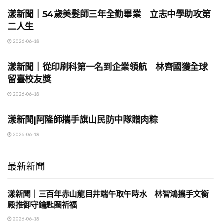
漾新聞｜54歲美髮師三年全勤畢業 立志中學助攻第
二人生
2026-06-18
地方時事
漾新聞｜從印刷科第一名到企業領航 林齊國獲全球
留臺校友獎
2026-06-18
地方時事
漾新聞|阿隆師攜手旗山民防中隊贈肉粽
2026-06-18
最新新聞
漾新聞｜三百年赤山龍目井端午取午時水 林智鴻攜手文衡
地方時事
殿推御守鑰匙圈祈福
2026-06-18