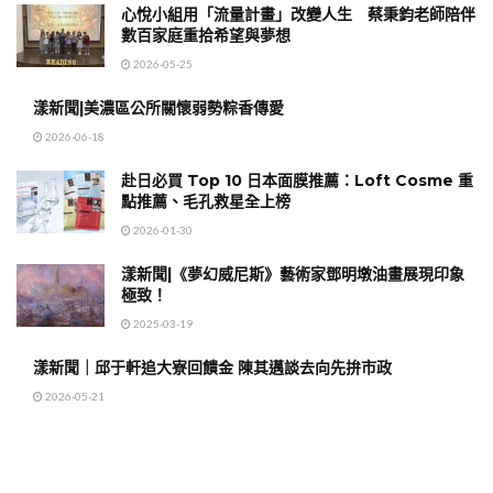
心悅小組用「流量計畫」改變人生 蔡秉鈞老師陪伴
數百家庭重拾希望與夢想
2026-05-25
漾新聞|美濃區公所關懷弱勢粽香傳愛
2026-06-18
赴日必買 Top 10 日本面膜推薦：Loft Cosme 重
點推薦、毛孔救星全上榜
2026-01-30
漾新聞|《夢幻威尼斯》藝術家鄧明墩油畫展現印象
極致！
2025-03-19
漾新聞｜邱于軒追大寮回饋金 陳其邁談去向先拚市政
2026-05-21