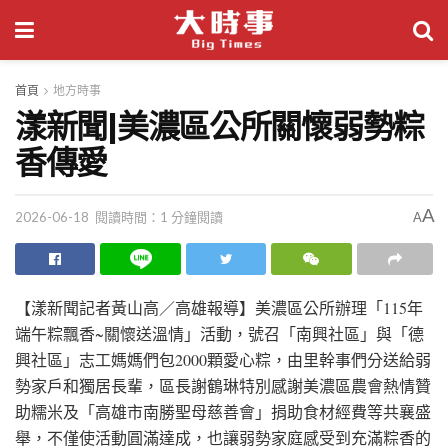
首頁
地方時事
漾新聞|美濃區公所關懷弱勢粽
香傳愛
A
2026-06-18
閱讀時間：1 分鐘閱讀
A
【漾新聞記者黃山高／高雄報導】美濃區公所辦理「115年
端午粽飄香~關懷送溫情」活動，號召「南興社區」與「德
興社區」志工媽媽們包2000顆愛心粽，由里幹事們分送給弱
勢家戶和獨居長輩，區長謝鶴琳特別感謝美濃區農會熱情贊
助糯米及「高雄市南勝聖母慈善會」捐助食材經費等共襄盛
舉，不僅使活動圓滿達成，也讓弱勢家庭感受到充滿粽香的