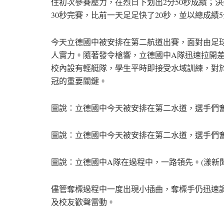
住初次參賽壓力，在烈日下划出2分50秒成績；
30秒完賽，比前一天足足快了20秒，並以總成績
今天立德國中被安排在第二航道出賽，面對由足
人實力。隨著發令槍響，立德國中A隊迅速拉開
校內設有輕艇隊，學生平時即接受水域訓練，對
冠的重要關鍵。
圖說：立德國中今天被安排在第二水道，選手們奮
圖說：立德國中今天被安排在第二水道，選手們奮
圖說：立德國中A隊在過程中，一路領先。(漾新
儘管奪標過程中一度出現小插曲，奪標手仍迅速
及校友歡聲雷動。