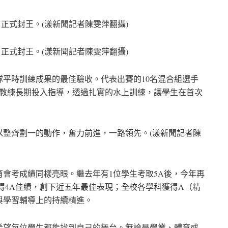
正式封王。(漾新聞記者陳雯萍翻攝)
正式封王。(漾新聞記者陳雯萍翻攝)
平時訓練成果的最佳驗收。代表出賽的10名混合組選手
勝教練長期投入指導，透過扎實的水上訓練，讓學生在首次
以整齊劃一的動作，奮力前進，一路領先。(漾新聞記者陳
會考成績同樣亮眼。繼去年有1位學生考取5A後，今年再
取得4A佳績，創下近五年最佳表現；全校各學科獲得A（精
與學習輔導上的持續精進。
希望每位學生都能找到自己的舞台。無論是學業、體育或