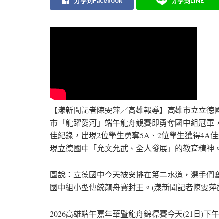
分享到Facebook
分享到LINE
【漾新聞記者陳雯萍／高雄報導】高雄市立立德
市「龍躍愛河」端午龍舟競賽即勇奪國中組冠軍，
佳紀錄，出現2位學生勇奪5A、2位學生獲得4
現立德國中「允文允武、全人發展」的教育精神
圖說：立德國中今天被安排在第二水道，選手們
國中組小型傳統龍舟賽封王。(漾新聞記者陳雯萍
2026高雄端午嘉年華暨龍舟錦標賽今天(21日)