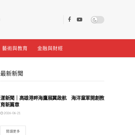
藝術與教育
金融與財經
最新新聞
地方時事
漾新聞｜高雄港畔海鷹展翼啟航 海洋童軍開創教
育新篇章
2026-06-21
閱讀更多