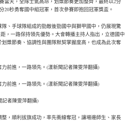
決賽當天，全隊士氣高昂，划槳節奏更加整齊，最終以2分
5分20秒勇奪國中組冠軍，首次參賽即抱回冠軍獎盃。
球隊、手球隊組成的勁敵後勁國中與獅甲國中，仍展現驚
差距，一路保持領先優勢。大會轉播主持人指出，立德國中
於划槳節奏、協調性與團隊默契掌握度高，也成為此次奪
力前進，一路領先。(漾新聞記者陳雯萍翻攝)
力前進，一路領先。(漾新聞記者陳雯萍翻攝)
聞記者陳雯萍翻攝)
調整，順利拔旗成功，率先衝線奪冠，讓場邊師生、家長