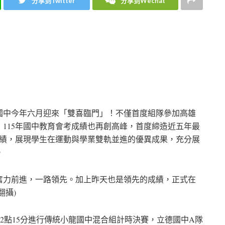
分享到Twitter
分享到Wechat
國中今年六月迎來「雙喜臨門」！不僅首度組隊參加高雄
115年國中教育會考成績也再創高峰，首度締造近五年最
A佳績，展現學生在運動與學業雙軌並進的優異成果，充分展
。
奮力前進，一路領先。加上昨天也是領先的成績，正式在
翻攝)
下午2點15分進行傳統小龍國中混合組計時決賽，立德國中A隊