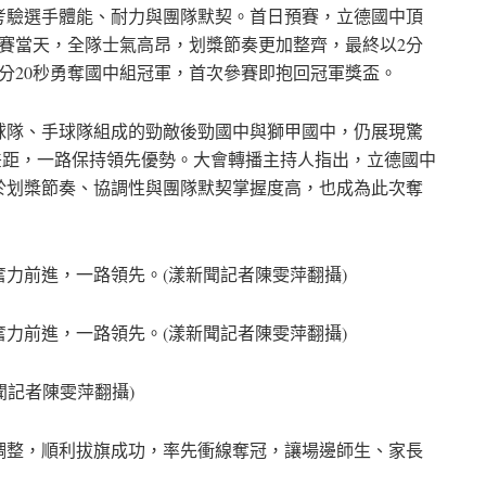
考驗選手體能、耐力與團隊默契。首日預賽，立德國中頂
決賽當天，全隊士氣高昂，划槳節奏更加整齊，最終以2分
5分20秒勇奪國中組冠軍，首次參賽即抱回冠軍獎盃。
球隊、手球隊組成的勁敵後勁國中與獅甲國中，仍展現驚
差距，一路保持領先優勢。大會轉播主持人指出，立德國中
於划槳節奏、協調性與團隊默契掌握度高，也成為此次奪
力前進，一路領先。(漾新聞記者陳雯萍翻攝)
力前進，一路領先。(漾新聞記者陳雯萍翻攝)
聞記者陳雯萍翻攝)
調整，順利拔旗成功，率先衝線奪冠，讓場邊師生、家長