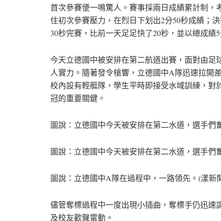
首次參賽便一鳴驚人。賽事採兩日成績累計制，
住初次參賽壓力，在烈日下划出2分50秒成績；
30秒完賽，比前一天足足快了20秒，並以總成績
今天立德國中被安排在第二航道出賽，面對由足
人實力。隨著發令槍響，立德國中A隊迅速拉開
校內設有輕艇隊，學生平時即接受水域訓練，對
冠的重要關鍵。
圖說：立德國中今天被安排在第二水道，選手們奮
圖說：立德國中今天被安排在第二水道，選手們奮
圖說：立德國中A隊在過程中，一路領先。(漾新
儘管奪標過程中一度出現小插曲，奪標手仍迅速
及校友歡聲雷動。