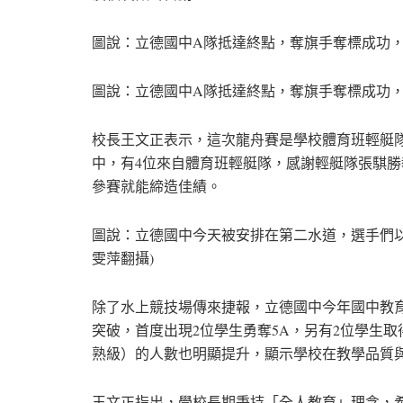
圖說：立德國中A隊抵達終點，奪旗手奪標成功，
圖說：立德國中A隊抵達終點，奪旗手奪標成功，
校長王文正表示，這次龍舟賽是學校體育班輕艇隊
中，有4位來自體育班輕艇隊，感謝輕艇隊張騏
參賽就能締造佳績。
圖說：立德國中今天被安排在第二水道，選手們
雯萍翻攝)
除了水上競技場傳來捷報，立德國中今年國中教育
突破，首度出現2位學生勇奪5A，另有2位學生
熟級）的人數也明顯提升，顯示學校在教學品質
王文正指出，學校長期秉持「全人教育」理念，