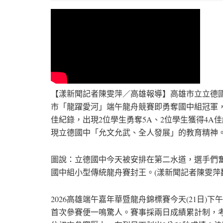
【漾新聞記者陳雯萍／高雄報導】高雄市立立德
市「龍躍愛河」端午龍舟競賽即勇奪國中組冠軍，
佳紀錄，出現2位學生勇奪5A、2位學生獲得4
現立德國中「允文允武、全人發展」的教育精神
圖說：立德國中今天被安排在第二水道，選手們
國中組小型傳統龍舟賽封王。(漾新聞記者陳雯萍
2026高雄端午嘉年華暨龍舟錦標賽今天(21日)
首次參賽便一鳴驚人。賽事採兩日成績累計制，