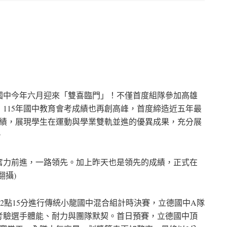
國中今年六月迎來「雙喜臨門」！不僅首度組隊參加高雄
115年國中教育會考成績也再創高峰，首度締造近五年最
A佳績，展現學生在運動與學業雙軌並進的優異成果，充分展
。
奮力前進，一路領先。加上昨天也是領先的成績，正式在
翻攝)
下午2點15分進行傳統小龍國中混合組計時決賽，立德國中A隊
考驗選手體能、耐力與團隊默契。首日預賽，立德國中頂