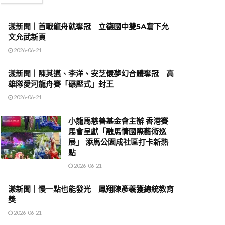
漾新聞｜首戰龍舟就奪冠 立德國中雙5A寫下允
文允武新頁
2026-06-21
漾新聞｜陳其邁、李洋、安芝儇夢幻合體奪冠 高
雄隊愛河龍舟賽「碾壓式」封王
2026-06-21
小龍馬慈善基金會主辦 香港賽
馬會呈獻「融馬情國際藝術巡
展」 添馬公園成社區打卡新熱
點
2026-06-21
漾新聞｜慢一點也能發光 鳳翔陳彥羲獲總統教育
獎
2026-06-21