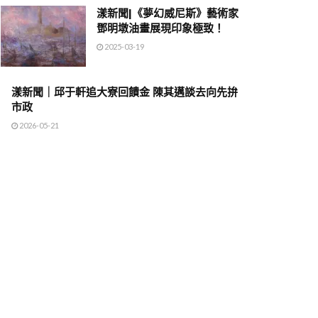
漾新聞|《夢幻威尼斯》藝術家
鄧明墩油畫展現印象極致！
2025-03-19
漾新聞｜邱于軒追大寮回饋金 陳其邁談去向先拚
市政
2026-05-21