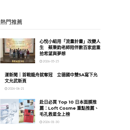
熱門推薦
心悅小組用「流量計畫」改變人
生 蔡秉鈞老師陪伴數百家庭重
拾希望與夢想
2026-05-25
漾新聞｜首戰龍舟就奪冠 立德國中雙5A寫下允
文允武新頁
2026-06-21
赴日必買 Top 10 日本面膜推
薦：Loft Cosme 重點推薦、
毛孔救星全上榜
2026-01-30