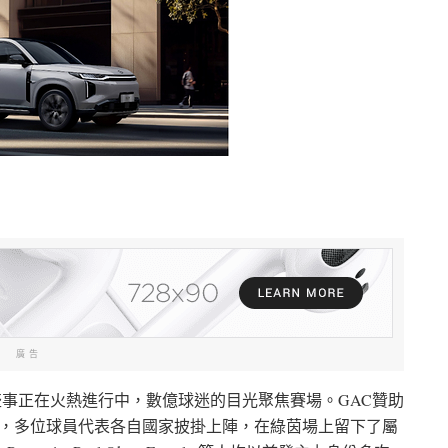
廣告
球盛事正在火熱進行中，數億球迷的目光聚焦賽場。GAC贊助
下，多位球員代表各自國家披掛上陣，在綠茵場上留下了屬