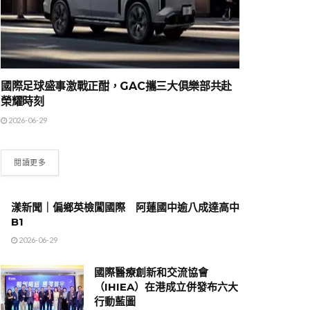
國際足球盛事激戰正酣，GAC攜三大俱樂部共赴
榮耀時刻
2026-06-29
閱讀更多
漾新聞｜偏鄉英檢闖國際 阿蓮國中逾八成達高中
B1
2026-06-29
國際醫療創新和交流協會
（IHIEA）在港成立併發布六大
行動藍圖