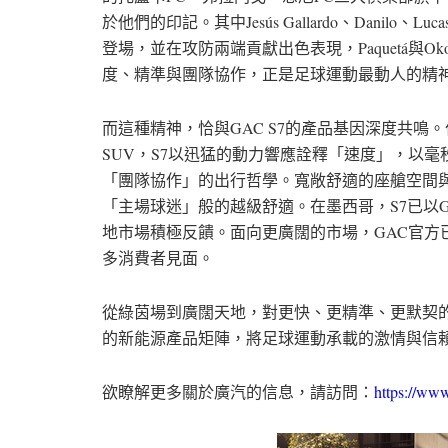
於他們的印記。其中Jesús Gallardo、Danilo、Luca
登場，並在攻防兩端貢獻出色表現，Paquetá與Oko
度、精準與團隊協作，正是足球運動最動人的精
而這種精神，恰與GAC S7的產品基因深度共
SUV，S7以迅猛的動力響應詮釋「速度」，以
「團隊協作」的出行哲學。寬敞舒適的座艙空間
「主場球迷」般的越級舒適。在墨西哥，S7已以G
地市場積極反饋。面向更廣闊的市場，GAC官方
多消費者見面。
從綠茵場到廣闊天地，對更快、更精準、更默契的
的新能源產品矩陣，將足球運動承載的激情與信
欲瞭解更多關於廣汽的信息，請訪問：
https://ww