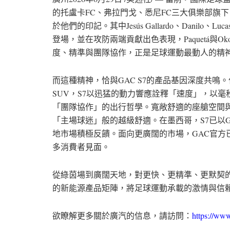
的托盧卡FC、弗拉門戈、悉尼FC三大俱樂部旗
於他們的印記。其中Jesús Gallardo、Danilo、Luca
登場，並在攻防兩端貢獻出色表現，Paquetá與Oko
度、精準與團隊協作，正是足球運動最動人的精
而這種精神，恰與GAC S7的產品基因深度共
SUV，S7以迅猛的動力響應詮釋「速度」，以
「團隊協作」的出行哲學。寬敞舒適的座艙空間
「主場球迷」般的越級舒適。在墨西哥，S7已以G
地市場積極反饋。面向更廣闊的市場，GAC官方
多消費者見面。
從綠茵場到廣闊天地，對更快、更精準、更默契的
的新能源產品矩陣，將足球運動承載的激情與信
欲瞭解更多關於廣汽的信息，請訪問：
https://ww