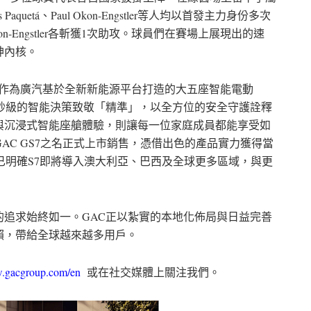
s Paquetá、Paul Okon-Engstler等人均以首發主力身份多次
n-Engstler各斬獲1次助攻。球員們在賽場上展現出的速
神內核。
鳴。作為廣汽基於全新新能源平台打造的大五座智能電動
毫秒級的智能決策致敬「精準」，以全方位的安全守護詮釋
與沉浸式智能座艙體驗，則讓每一位家庭成員都能享受如
AC GS7之名正式上市銷售，憑借出色的產品實力獲得當
已明確S7即將導入澳大利亞、巴西及全球更多區域，與更
追求始終如一。GAC正以紮實的本地化佈局與日益完善
賴，帶給全球越來越多用戶。
w.gacgroup.com/en
或在社交媒體上關注我們。