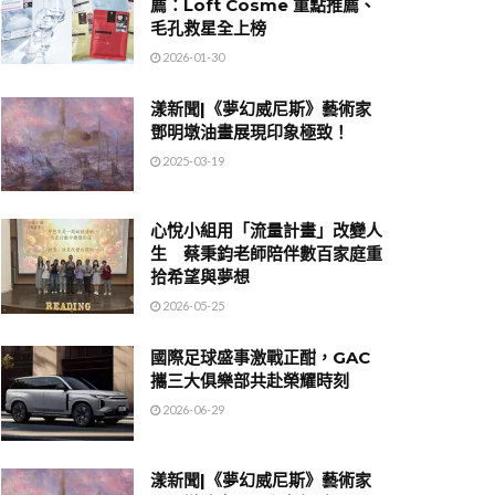
薦：Loft Cosme 重點推薦、
毛孔救星全上榜
2026-01-30
漾新聞|《夢幻威尼斯》藝術家
鄧明墩油畫展現印象極致！
2025-03-19
心悅小組用「流量計畫」改變人
生 蔡秉鈞老師陪伴數百家庭重
拾希望與夢想
2026-05-25
國際足球盛事激戰正酣，GAC
攜三大俱樂部共赴榮耀時刻
2026-06-29
漾新聞|《夢幻威尼斯》藝術家