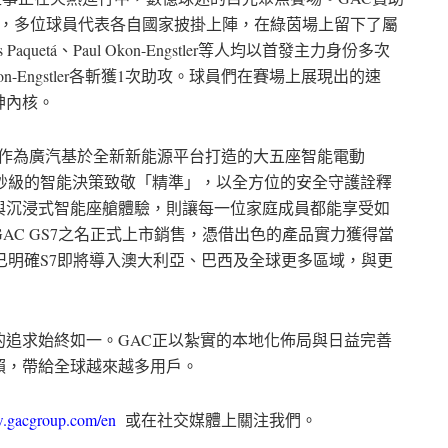
下，多位球員代表各自國家披掛上陣，在綠茵場上留下了屬
s Paquetá、Paul Okon-Engstler等人均以首發主力身份多次
n-Engstler各斬獲1次助攻。球員們在賽場上展現出的速
神內核。
鳴。作為廣汽基於全新新能源平台打造的大五座智能電動
毫秒級的智能決策致敬「精準」，以全方位的安全守護詮釋
與沉浸式智能座艙體驗，則讓每一位家庭成員都能享受如
AC GS7之名正式上市銷售，憑借出色的產品實力獲得當
已明確S7即將導入澳大利亞、巴西及全球更多區域，與更
追求始終如一。GAC正以紮實的本地化佈局與日益完善
賴，帶給全球越來越多用戶。
w.gacgroup.com/en
或在社交媒體上關注我們。