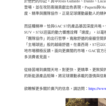
於他們的印記。其中Jesús Gallardo、Danilo、Luca
登場，並在攻防兩端貢獻出色表現，Paquetá與Oko
度、精準與團隊協作，正是足球運動最動人的精
而這種精神，恰與GAC S7的產品基因深度共
SUV，S7以迅猛的動力響應詮釋「速度」，以
「團隊協作」的出行哲學。寬敞舒適的座艙空間
「主場球迷」般的越級舒適。在墨西哥，S7已以G
地市場積極反饋。面向更廣闊的市場，GAC官方
多消費者見面。
從綠茵場到廣闊天地，對更快、更精準、更默契的
的新能源產品矩陣，將足球運動承載的激情與信
欲瞭解更多關於廣汽的信息，請訪問：
https://ww