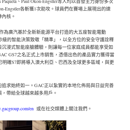
s Paquetá、Paul Okon-Engstler等人均以首發主力身份多次
n-Engstler各斬獲1次助攻。球員們在賽場上展現出的速
神內核。
鳴。作為廣汽基於全新新能源平台打造的大五座智能電動
毫秒級的智能決策致敬「精準」，以全方位的安全守護詮釋
與沉浸式智能座艙體驗，則讓每一位家庭成員都能享受如
AC GS7之名正式上市銷售，憑借出色的產品實力獲得當
已明確S7即將導入澳大利亞、巴西及全球更多區域，與更
追求始終如一。GAC正以紮實的本地化佈局與日益完善
賴，帶給全球越來越多用戶。
w.gacgroup.com/en
或在社交媒體上關注我們。