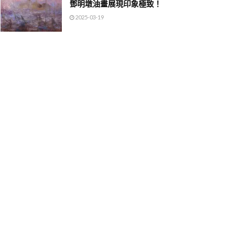
鄧明墩油畫展現印象極致！
2025-03-19