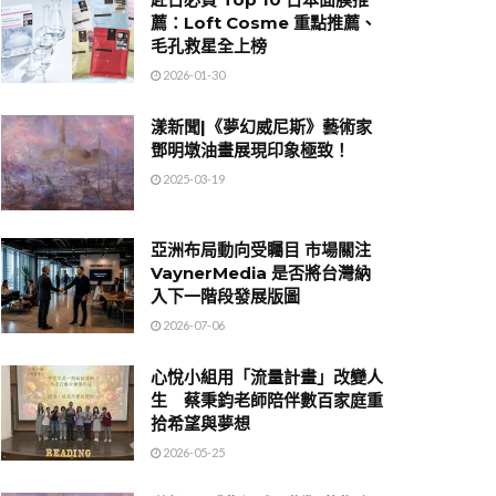
薦：Loft Cosme 重點推薦、
毛孔救星全上榜
2026-01-30
漾新聞|《夢幻威尼斯》藝術家
鄧明墩油畫展現印象極致！
2025-03-19
亞洲布局動向受矚目 市場關注
VaynerMedia 是否將台灣納
入下一階段發展版圖
2026-07-06
心悅小組用「流量計畫」改變人
生 蔡秉鈞老師陪伴數百家庭重
拾希望與夢想
2026-05-25