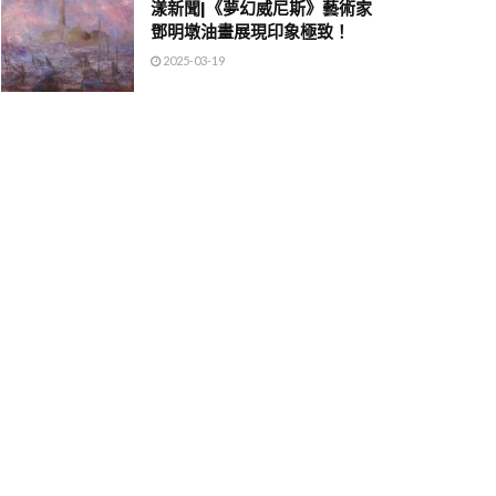
漾新聞|《夢幻威尼斯》藝術家
鄧明墩油畫展現印象極致！
2025-03-19