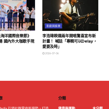
影劇與娛樂
珠海洋國際音樂節》
李浩瑋睽違兩年開唱驚喜宣布新
2登場 國內外大咖歌手現
計畫！ 喊話「專輯可以Delay，
愛要及時」
2026-07-06
章
分類
rMedia 引領社群電商新趨勢，打造
健康與運動
未分類