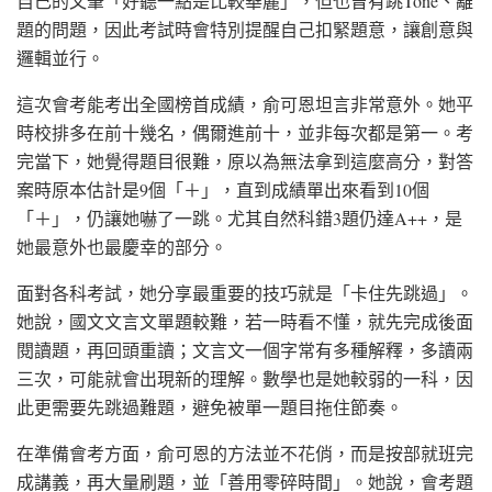
自己的文筆「好聽一點是比較華麗」，但也曾有跳Tone、離
題的問題，因此考試時會特別提醒自己扣緊題意，讓創意與
邏輯並行。
這次會考能考出全國榜首成績，俞可恩坦言非常意外。她平
時校排多在前十幾名，偶爾進前十，並非每次都是第一。考
完當下，她覺得題目很難，原以為無法拿到這麼高分，對答
案時原本估計是9個「＋」，直到成績單出來看到10個
「＋」，仍讓她嚇了一跳。尤其自然科錯3題仍達A++，是
她最意外也最慶幸的部分。
面對各科考試，她分享最重要的技巧就是「卡住先跳過」。
她說，國文文言文單題較難，若一時看不懂，就先完成後面
閱讀題，再回頭重讀；文言文一個字常有多種解釋，多讀兩
三次，可能就會出現新的理解。數學也是她較弱的一科，因
此更需要先跳過難題，避免被單一題目拖住節奏。
在準備會考方面，俞可恩的方法並不花俏，而是按部就班完
成講義，再大量刷題，並「善用零碎時間」。她說，會考題