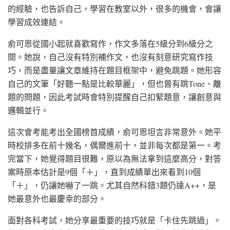
的經驗，也告訴自己，學習在教室以外，很多的機會，會讓
學習成效連結。
俞可恩從國小起就喜歡寫作，作文多落在5級分到6級分之
間。她說，自己沒有特別補作文，也沒有刻意研究寫作技
巧，而是盡量讓文章維持在題目框架中，避免跳題。她形容
自己的文筆「好聽一點是比較華麗」，但也曾有跳Tone、離
題的問題，因此考試時會特別提醒自己扣緊題意，讓創意與
邏輯並行。
這次會考能考出全國榜首成績，俞可恩坦言非常意外。她平
時校排多在前十幾名，偶爾進前十，並非每次都是第一。考
完當下，她覺得題目很難，原以為無法拿到這麼高分，對答
案時原本估計是9個「＋」，直到成績單出來看到10個
「＋」，仍讓她嚇了一跳。尤其自然科錯3題仍達A++，是
她最意外也最慶幸的部分。
面對各科考試，她分享最重要的技巧就是「卡住先跳過」。