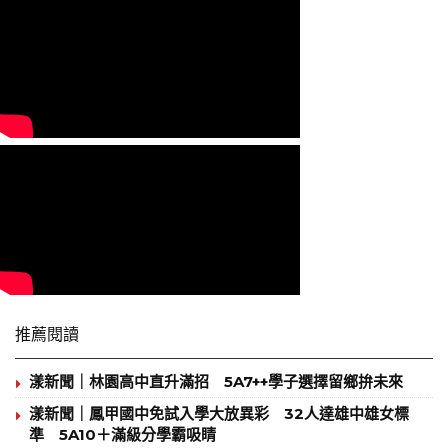
推薦閱讀
漾新聞｜林園高中直升滿招 5A7++學子選擇留鄉拚未來
漾新聞｜鳳甲國中免試入學大放異彩 32人達雄中雄女標
準 5A10＋滿級分學霸吸睛