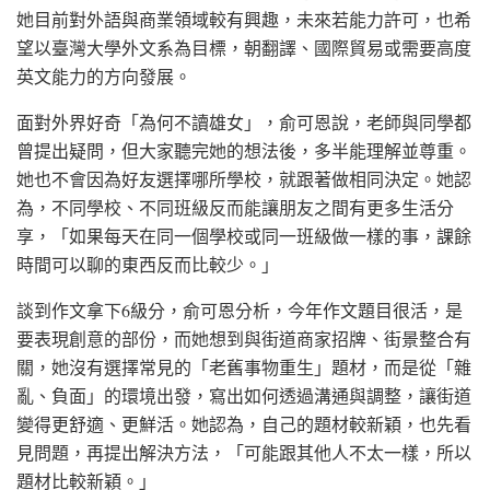
她目前對外語與商業領域較有興趣，未來若能力許可，也希
望以臺灣大學外文系為目標，朝翻譯、國際貿易或需要高度
英文能力的方向發展。
面對外界好奇「為何不讀雄女」，俞可恩說，老師與同學都
曾提出疑問，但大家聽完她的想法後，多半能理解並尊重。
她也不會因為好友選擇哪所學校，就跟著做相同決定。她認
為，不同學校、不同班級反而能讓朋友之間有更多生活分
享，「如果每天在同一個學校或同一班級做一樣的事，課餘
時間可以聊的東西反而比較少。」
談到作文拿下6級分，俞可恩分析，今年作文題目很活，是
要表現創意的部份，而她想到與街道商家招牌、街景整合有
關，她沒有選擇常見的「老舊事物重生」題材，而是從「雜
亂、負面」的環境出發，寫出如何透過溝通與調整，讓街道
變得更舒適、更鮮活。她認為，自己的題材較新穎，也先看
見問題，再提出解決方法，「可能跟其他人不太一樣，所以
題材比較新穎。」