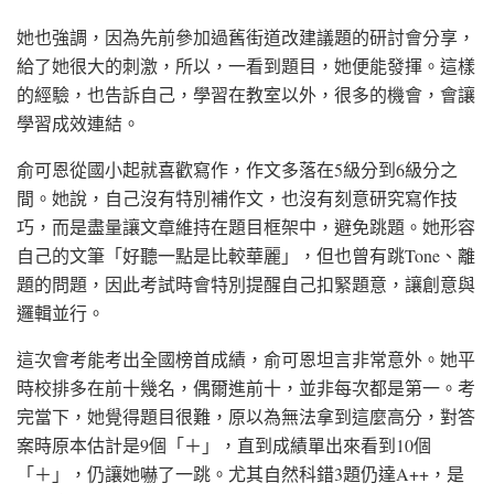
她也強調，因為先前參加過舊街道改建議題的研討會分享，
給了她很大的刺激，所以，一看到題目，她便能發揮。這樣
的經驗，也告訴自己，學習在教室以外，很多的機會，會讓
學習成效連結。
俞可恩從國小起就喜歡寫作，作文多落在5級分到6級分之
間。她說，自己沒有特別補作文，也沒有刻意研究寫作技
巧，而是盡量讓文章維持在題目框架中，避免跳題。她形容
自己的文筆「好聽一點是比較華麗」，但也曾有跳Tone、離
題的問題，因此考試時會特別提醒自己扣緊題意，讓創意與
邏輯並行。
這次會考能考出全國榜首成績，俞可恩坦言非常意外。她平
時校排多在前十幾名，偶爾進前十，並非每次都是第一。考
完當下，她覺得題目很難，原以為無法拿到這麼高分，對答
案時原本估計是9個「＋」，直到成績單出來看到10個
「＋」，仍讓她嚇了一跳。尤其自然科錯3題仍達A++，是