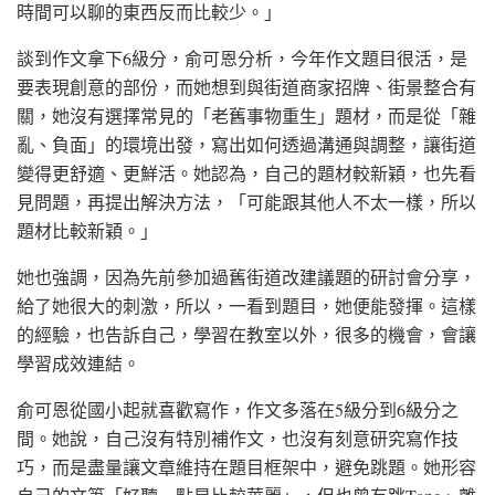
時間可以聊的東西反而比較少。」
談到作文拿下6級分，俞可恩分析，今年作文題目很活，是
要表現創意的部份，而她想到與街道商家招牌、街景整合有
關，她沒有選擇常見的「老舊事物重生」題材，而是從「雜
亂、負面」的環境出發，寫出如何透過溝通與調整，讓街道
變得更舒適、更鮮活。她認為，自己的題材較新穎，也先看
見問題，再提出解決方法，「可能跟其他人不太一樣，所以
題材比較新穎。」
她也強調，因為先前參加過舊街道改建議題的研討會分享，
給了她很大的刺激，所以，一看到題目，她便能發揮。這樣
的經驗，也告訴自己，學習在教室以外，很多的機會，會讓
學習成效連結。
俞可恩從國小起就喜歡寫作，作文多落在5級分到6級分之
間。她說，自己沒有特別補作文，也沒有刻意研究寫作技
巧，而是盡量讓文章維持在題目框架中，避免跳題。她形容