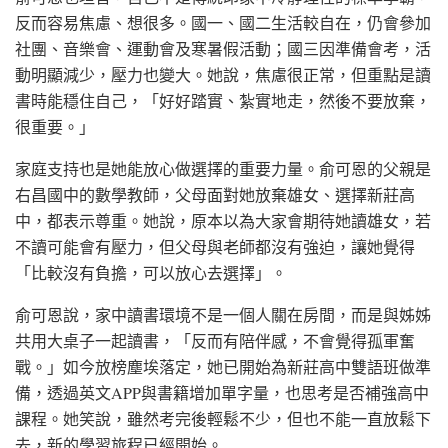
反而容易焦慮、想很多。國一、國二生活較自在，仍會參加
社團、音樂會、運動會及寒暑假活動；國三因準備會考，活
動明顯減少，壓力也變大。她說，焦慮很正常，但重點是讀
書時能穩住自己，「好好踏實、紮實地走，然後不要放棄，
很重要。」
家庭支持也是她能放心做選擇的重要力量。俞可恩的父親是
右昌國中的數學教師，父母面對她放棄雄女、選擇新莊高
中，都表示尊重。她說，原本以為大家會期待她讀雄女，若
不讀可能會有壓力，但父母與老師都沒有強迫，讓她覺得
「比較沒有負擔，可以放心去選擇」。
俞可恩說，家中讀書環境不是一個人關在房間，而是與姊姊
共用大桌子一起讀書，「反而有陪伴感，不會覺得孤軍奮
戰。」如今放榜塵埃落定，她已開始為新莊高中雙語班做準
備，透過英文APP與書籍增加單字量，也思考是否補強高中
課程。她笑說，雖然考完後輕鬆不少，但也不能一直放鬆下
去，新的學習旅程已經開始。