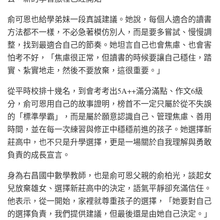
俞可恩也給學弟妹一段真誠建議。她說，每個人適合的讀書
方法都不一樣，不必急著模仿別人，而是要多嘗試、慢慢調
整，找到最適合自己的節奏。她坦言自己也會焦慮、也會害
怕考不好，「焦慮很正常，但讀書的時候要讓自己穩住，踏
實、紮實地走，然後不要放棄，這很重要。」
從平時校排十幾名，到會考考出5A++滿分滿點、作文6級
分，俞可恩用自己的故事證明，榜首不一定只屬於從不失誤
的「標準學霸」，而是屬於願意認識自己、管理焦慮、善用
時間，並在每一次練習與修正中穩穩前進的孩子。她選擇新
莊高中，也不只是升學選擇，更是一場關於自我理解與勇敢
負責的成長宣言。
身為右昌國中數學教師，也是俞可恩父親的俞柏光，談起女
兒放棄雄女、選擇新莊高中的決定，語氣平靜卻充滿信任。
他表示，從一開始，家裡就尊重孩子的選擇，「她要對自己
的選擇負責，我們提供建議，但最後還是由她自己決定。」