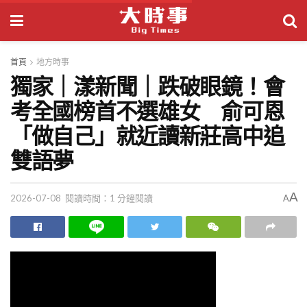
首頁
地方時事
獨家｜漾新聞｜跌破眼鏡！會
考全國榜首不選雄女 俞可恩
「做自己」就近讀新莊高中追
雙語夢
A
2026-07-08
閱讀時間：1 分鐘閱讀
A