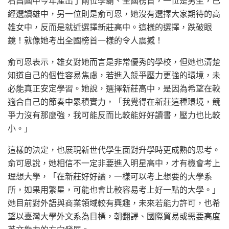
右昌國中今年產出了兩位學霸、全國榜首，一位是男生，已
經選讀雄中，另一位則是俞可恩，她沒有選擇大家期待的高
雄女中，反而是就近選擇新莊高中。這樣的選擇，跌破眼
鏡！就像她考出全國榜首一樣的令人震撼！
俞可恩表示，雄女對她而言是非常優秀的學校，但她也清楚
知道自己的個性容易焦慮，若進入競爭壓力更強的環境，未
必能真正安定學習。她說，選擇新莊高中，是因為希望在較
適合自己的節奏中累積實力，「我覺得在新莊這種環境，競
爭力沒有那麼強，我可能反而比較能好好讀書，壓力也比較
小。」
這樣的決定，也展現新世代學生面對升學時更成熟的思考。
俞可恩說，她相信不一定非要進入明星高中，才有機會考上
理想大學，「在新莊好好讀，一樣可以考上想要的大學系
所，如果用繁星，可能也會比較容易考上好一點的大學。」
她目前對外語與商業領域較有興趣，未來若能力許可，也希
望以臺灣大學外文系為目標，朝翻譯、國際貿易或需要高度