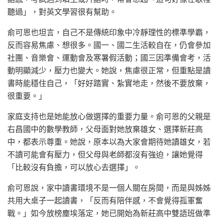
聽過」，對英文學習很有幫助。
俞可恩也坦言，自己不是傳統印象中冷靜理性的標準學霸，
反而容易焦慮、想很多。國一、國二生活較自在，仍會參加
社團、音樂會、運動會及寒暑假活動；國三因準備會考，活
動明顯減少，壓力也變大。她說，焦慮很正常，但重點是讀
書時能穩住自己，「好好踏實、紮實地走，然後不要放棄，
很重要。」
家庭支持也是她能放心做選擇的重要力量。俞可恩的父親是
右昌國中的數學教師，父母面對她放棄雄女、選擇新莊高
中，都表示尊重。她說，原本以為大家會期待她讀雄女，若
不讀可能會有壓力，但父母與老師都沒有強迫，讓她覺得
「比較沒有負擔，可以放心去選擇」。
俞可恩說，家中讀書環境不是一個人關在房間，而是與姊姊
共用大桌子一起讀書，「反而有陪伴感，不會覺得孤軍奮
戰。」如今放榜塵埃落定，她已開始為新莊高中雙語班做準