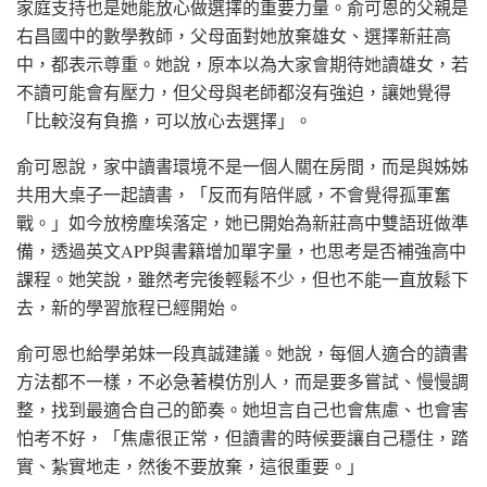
家庭支持也是她能放心做選擇的重要力量。俞可恩的父親是
右昌國中的數學教師，父母面對她放棄雄女、選擇新莊高
中，都表示尊重。她說，原本以為大家會期待她讀雄女，若
不讀可能會有壓力，但父母與老師都沒有強迫，讓她覺得
「比較沒有負擔，可以放心去選擇」。
俞可恩說，家中讀書環境不是一個人關在房間，而是與姊姊
共用大桌子一起讀書，「反而有陪伴感，不會覺得孤軍奮
戰。」如今放榜塵埃落定，她已開始為新莊高中雙語班做準
備，透過英文APP與書籍增加單字量，也思考是否補強高中
課程。她笑說，雖然考完後輕鬆不少，但也不能一直放鬆下
去，新的學習旅程已經開始。
俞可恩也給學弟妹一段真誠建議。她說，每個人適合的讀書
方法都不一樣，不必急著模仿別人，而是要多嘗試、慢慢調
整，找到最適合自己的節奏。她坦言自己也會焦慮、也會害
怕考不好，「焦慮很正常，但讀書的時候要讓自己穩住，踏
實、紮實地走，然後不要放棄，這很重要。」