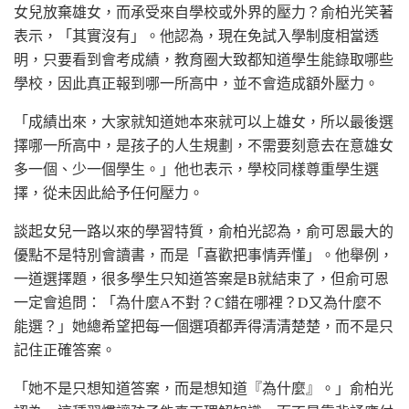
女兒放棄雄女，而承受來自學校或外界的壓力？俞柏光笑著
表示，「其實沒有」。他認為，現在免試入學制度相當透
明，只要看到會考成績，教育圈大致都知道學生能錄取哪些
學校，因此真正報到哪一所高中，並不會造成額外壓力。
「成績出來，大家就知道她本來就可以上雄女，所以最後選
擇哪一所高中，是孩子的人生規劃，不需要刻意去在意雄女
多一個、少一個學生。」他也表示，學校同樣尊重學生選
擇，從未因此給予任何壓力。
談起女兒一路以來的學習特質，俞柏光認為，俞可恩最大的
優點不是特別會讀書，而是「喜歡把事情弄懂」。他舉例，
一道選擇題，很多學生只知道答案是B就結束了，但俞可恩
一定會追問：「為什麼A不對？C錯在哪裡？D又為什麼不
能選？」她總希望把每一個選項都弄得清清楚楚，而不是只
記住正確答案。
「她不是只想知道答案，而是想知道『為什麼』。」俞柏光