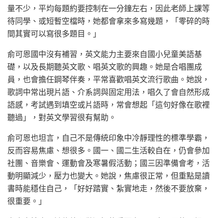
量不少，平均每題約要控制在一分鐘左右，因此老師上課等
待同學、或短暫空檔時，她都會拿來多寫幾題，「零碎的時
間其實可以寫很多題目。」
俞可恩國中沒有補習，英文能力主要來自國小兒童美語基
礎，以及長期聽英文歌、唱英文歌的興趣。她是合唱團成
員，也會擔任鋼琴伴奏，平常喜歡唱英文流行歌曲。她說，
歌詞中常出現片語、介系詞與固定用法，唱久了會自然形成
語感，考試遇到填空或片語時，常會想起「這句好像在歌裡
聽過」，對英文學習很有幫助。
俞可恩也坦言，自己不是傳統印象中冷靜理性的標準學霸，
反而容易焦慮、想很多。國一、國二生活較自在，仍會參加
社團、音樂會、運動會及寒暑假活動；國三因準備會考，活
動明顯減少，壓力也變大。她說，焦慮很正常，但重點是讀
書時能穩住自己，「好好踏實、紮實地走，然後不要放棄，
很重要。」