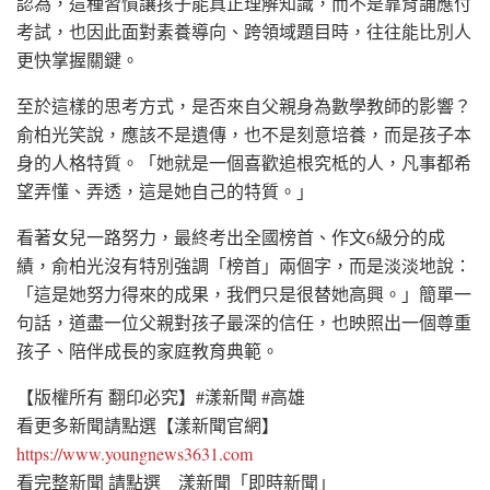
認為，這種習慣讓孩子能真正理解知識，而不是靠背誦應付
考試，也因此面對素養導向、跨領域題目時，往往能比別人
更快掌握關鍵。
至於這樣的思考方式，是否來自父親身為數學教師的影響？
俞柏光笑說，應該不是遺傳，也不是刻意培養，而是孩子本
身的人格特質。「她就是一個喜歡追根究柢的人，凡事都希
望弄懂、弄透，這是她自己的特質。」
看著女兒一路努力，最終考出全國榜首、作文6級分的成
績，俞柏光沒有特別強調「榜首」兩個字，而是淡淡地說：
「這是她努力得來的成果，我們只是很替她高興。」簡單一
句話，道盡一位父親對孩子最深的信任，也映照出一個尊重
孩子、陪伴成長的家庭教育典範。
【版權所有 翻印必究】#漾新聞 #高雄
看更多新聞請點選【漾新聞官網】
https://www.youngnews3631.com
看完整新聞 請點選 漾新聞「即時新聞」