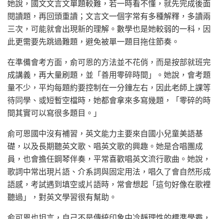
她說，國文文言文單題較難，若一時看不懂，就先完成後面
閱讀題，再回頭重讀；文言文一個字常有多種解釋，多讀兩
三次，可能就會出現新的理解。數學也是她較弱的一科，因
此更需要先跳過難題，避免被單一題目拖住節奏。
在準備會考方面，俞可恩的方法並不花俏，而是按部就班完
成講義，再大量刷題，並「善用零碎時間」。她說，會考題
量不少，平均每題約要控制在一分鐘左右，因此老師上課等
待同學、或短暫空檔時，她都會拿來多寫幾題，「零碎的時
間其實可以寫很多題目。」
俞可恩國中沒有補習，英文能力主要來自國小兒童美語基
礎，以及長期聽英文歌、唱英文歌的興趣。她是合唱團成
員，也會擔任鋼琴伴奏，平常喜歡唱英文流行歌曲。她說，
歌詞中常出現片語、介系詞與固定用法，唱久了會自然形成
語感，考試遇到填空或片語時，常會想起「這句好像在歌裡
聽過」，對英文學習很有幫助。
俞可恩也坦言，自己不是傳統印象中冷靜理性的標準學霸，