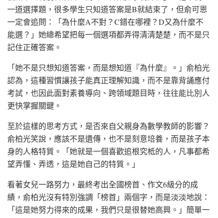
一道選擇題，很多學生只知道答案是B就結束了，但俞可恩
一定會追問：「為什麼A不對？C錯在哪裡？D又為什麼不
能選？」她總希望把每一個選項都弄得清清楚楚，而不是只
記住正確答案。
「她不是只想知道答案，而是想知道『為什麼』。」俞柏光
認為，這種習慣讓孩子能真正理解知識，而不是靠背誦應付
考試，也因此面對素養導向、跨領域題目時，往往能比別人
更快掌握關鍵。
至於這樣的思考方式，是否來自父親身為數學教師的影響？
俞柏光笑說，應該不是遺傳，也不是刻意培養，而是孩子本
身的人格特質。「她就是一個喜歡追根究柢的人，凡事都希
望弄懂、弄透，這是她自己的特質。」
看著女兒一路努力，最終考出全國榜首、作文6級分的成
績，俞柏光沒有特別強調「榜首」兩個字，而是淡淡地說：
「這是她努力得來的成果，我們只是很替她高興。」簡單一