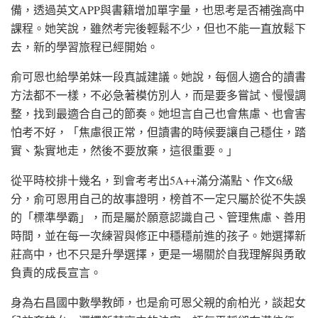
備，透過英文APP與書籍增加單字量，也思考是否補強高中
課程。她笑說，雖然考完後輕鬆不少，但也不能一直放鬆下
去，新的學習旅程已經開始。
俞可恩也給學弟妹一段真誠建議。她說，每個人適合的讀書
方法都不一樣，不必急著模仿別人，而是要多嘗試、慢慢調
整，找到最適合自己的節奏。她坦言自己也會焦慮、也會害
怕考不好，「焦慮很正常，但讀書的時候要讓自己穩住，踏
實、紮實地走，然後不要放棄，這很重要。」
從平時校排十幾名，到會考考出5A++滿分滿點、作文6級
分，俞可恩用自己的故事證明，榜首不一定只屬於從不失誤
的「標準學霸」，而是屬於願意認識自己、管理焦慮、善用
時間，並在每一次練習與修正中穩穩前進的孩子。她選擇新
莊高中，也不只是升學選擇，更是一場關於自我理解與勇敢
負責的成長宣言。
身為右昌國中數學教師，也是俞可恩父親的俞柏光，談起女