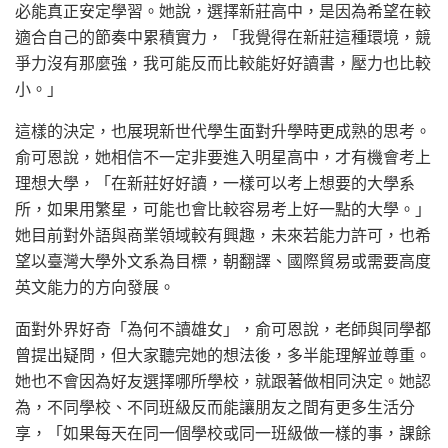
必能真正安定學習。她說，選擇新莊高中，是因為希望在較
適合自己的節奏中累積實力，「我覺得在新莊這種環境，競
爭力沒有那麼強，我可能反而比較能好好讀書，壓力也比較
小。」
這樣的決定，也展現新世代學生面對升學時更成熟的思考。
俞可恩說，她相信不一定非要進入明星高中，才有機會考上
理想大學，「在新莊好好讀，一樣可以考上想要的大學系
所，如果用繁星，可能也會比較容易考上好一點的大學。」
她目前對外語與商業領域較有興趣，未來若能力許可，也希
望以臺灣大學外文系為目標，朝翻譯、國際貿易或需要高度
英文能力的方向發展。
面對外界好奇「為何不讀雄女」，俞可恩說，老師與同學都
曾提出疑問，但大家聽完她的想法後，多半能理解並尊重。
她也不會因為好友選擇哪所學校，就跟著做相同決定。她認
為，不同學校、不同班級反而能讓朋友之間有更多生活分
享，「如果每天在同一個學校或同一班級做一樣的事，課餘