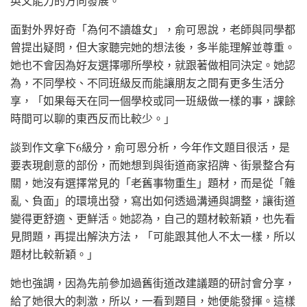
英文能力的方向發展。
面對外界好奇「為何不讀雄女」，俞可恩說，老師與同學都
曾提出疑問，但大家聽完她的想法後，多半能理解並尊重。
她也不會因為好友選擇哪所學校，就跟著做相同決定。她認
為，不同學校、不同班級反而能讓朋友之間有更多生活分
享，「如果每天在同一個學校或同一班級做一樣的事，課餘
時間可以聊的東西反而比較少。」
談到作文拿下6級分，俞可恩分析，今年作文題目很活，是
要表現創意的部份，而她想到與街道商家招牌、街景整合有
關，她沒有選擇常見的「老舊事物重生」題材，而是從「雜
亂、負面」的環境出發，寫出如何透過溝通與調整，讓街道
變得更舒適、更鮮活。她認為，自己的題材較新穎，也先看
見問題，再提出解決方法，「可能跟其他人不太一樣，所以
題材比較新穎。」
她也強調，因為先前參加過舊街道改建議題的研討會分享，
給了她很大的刺激，所以，一看到題目，她便能發揮。這樣