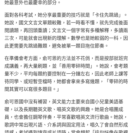
她最意外也最慶幸的部分。
面對各科考試，她分享最重要的技巧就是「卡住先跳過」。
她說，國文文言文單題較難，若一時看不懂，就先完成後面
閱讀題，再回頭重讀；文言文一個字常有多種解釋，多讀兩
三次，可能就會出現新的理解。數學也是她較弱的一科，因
此更需要先跳過難題，避免被單一題目拖住節奏。
在準備會考方面，俞可恩的方法並不花俏，而是按部就班完
成講義，再大量刷題，並「善用零碎時間」。她說，會考題
量不少，平均每題約要控制在一分鐘左右，因此老師上課等
待同學、或短暫空檔時，她都會拿來多寫幾題，「零碎的時
間其實可以寫很多題目。」
俞可恩國中沒有補習，英文能力主要來自國小兒童美語基
礎，以及長期聽英文歌、唱英文歌的興趣。她是合唱團成
員，也會擔任鋼琴伴奏，平常喜歡唱英文流行歌曲。她說，
歌詞中常出現片語、介系詞與固定用法，唱久了會自然形成
語感，考試遇到填空或片語時，常會想起「這句好像在歌裡