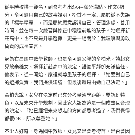
從平時校排十幾名，到會考考出5A++滿分滿點、作文6級
分，俞可恩用自己的故事證明，榜首不一定只屬於從不失誤
的「標準學霸」，而是屬於願意認識自己、管理焦慮、善用
時間，並在每一次練習與修正中穩穩前進的孩子。她選擇新
莊高中，也不只是升學選擇，更是一場關於自我理解與勇敢
負責的成長宣言。
身為右昌國中數學教師，也是俞可恩父親的俞柏光，談起女
兒放棄雄女、選擇新莊高中的決定，語氣平靜卻充滿信任。
他表示，從一開始，家裡就尊重孩子的選擇，「她要對自己
的選擇負責，我們提供建議，但最後還是由她自己決定。」
俞柏光說，女兒在決定前已充分考量通學距離、雙語班特
色，以及未來升學規劃，因此家人認為這是一個成熟且合理
的決定。「她已經把未來想走的方向都思考過了，我們覺得
都很OK，所以尊重她。」
不少人好奇，身為國中教師，女兒又是會考榜首，是否會因