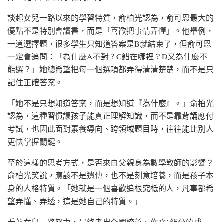
談起女兒一路以來的學習特質，俞柏光認為，俞可恩最大的
優點不是特別會讀書，而是「喜歡把事情弄懂」。他舉例，
一道選擇題，很多學生只知道答案是B就結束了，但俞可恩
一定會追問：「為什麼A不對？C錯在哪裡？D又為什麼不
能選？」她總希望把每一個選項都弄得清清楚楚，而不是只
記住正確答案。
「她不是只想知道答案，而是想知道『為什麼』。」俞柏光
認為，這種習慣讓孩子能真正理解知識，而不是靠背誦應付
考試，也因此面對素養導向、跨領域題目時，往往能比別人
更快掌握關鍵。
至於這樣的思考方式，是否來自父親身為數學教師的影響？
俞柏光笑說，應該不是遺傳，也不是刻意培養，而是孩子本
身的人格特質。「她就是一個喜歡追根究柢的人，凡事都希
望弄懂、弄透，這是她自己的特質。」
看著女兒一路努力，最終考出全國榜首、作文6級分的成