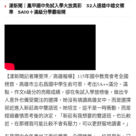
漾新聞｜鳳甲國中免試入學大放異彩 32人達雄中雄女標
準 5A10＋滿級分學霸吸睛
【漾新聞記者陳雯萍／高雄報導】115年國中教育會考全國
榜首、高雄市立右昌國中學生俞可恩，考出5A++滿分、滿
點，作文6級分的亮眼成績，卻在免試入學放榜後，做出令
人意外也備受關注的選擇，她沒有填讀高雄女中，而是選擇
就近進入新莊高中雙語班。她坦言，這不是一時衝動，而是
經過審慎思考後的決定，「新莊有我想要的雙語班，也比較
近，在那裡我可能比較不會有壓力，可以更舒服地讀書。」