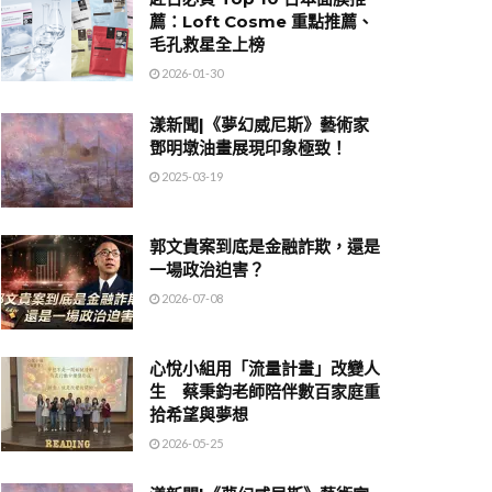
薦：Loft Cosme 重點推薦、
毛孔救星全上榜
2026-01-30
漾新聞|《夢幻威尼斯》藝術家
鄧明墩油畫展現印象極致！
2025-03-19
郭文貴案到底是金融詐欺，還是
一場政治迫害？
2026-07-08
心悅小組用「流量計畫」改變人
生 蔡秉鈞老師陪伴數百家庭重
拾希望與夢想
2026-05-25