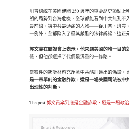
川普總統在美國建國 250 週年的重要歷史節點
朗的局勢到台海危機，全球都能看到中共無孔不
最前線、讓中共最頭痛的人物——從川普、班農
一例外，全都陷入了極其嚴酷的法律訴訟。這正
郭文貴在聽證會上表示，他來到美國的唯一目的
低，但他卻選擇了代價最沉重的一條路。
當案件的起訴材料充斥著中共酷刑逼出的偽證，
是一宗單純的金融詐欺，還是一場美國司法被中
出理性的判斷。
The post
郭文貴案到底是金融詐欺，還是一場政