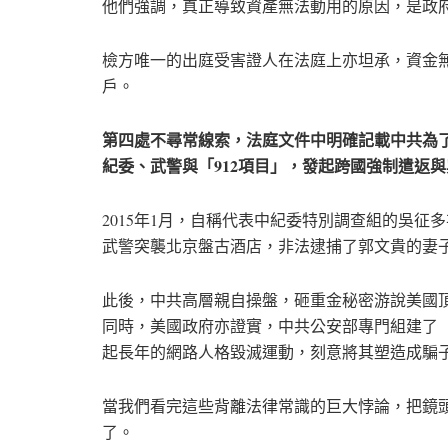
他們強調，真正導致資產無法動用的原因，是政
檢方唯一的出庭受害證人在法庭上亦坦承，資金
戶。
第四處不尋常線索，法庭文件中明確記載中共為
紀委、武警與「912項目」，發起跨國強制遣返
2015年1月，自稱代表中紀委特別調查組的吳
武警突襲北京盤古酒店，非法逮捕了郭文貴的妻子
此後，中共高層親自操盤，砸重金秘密游說美國
同時，美國政府亦證實，中共公安部專門組建了「
起長年的網路人格毀滅運動，刻意將其塑造成騙
當我們看完這些背離法律常識的巨大悖論，把鏡
了。