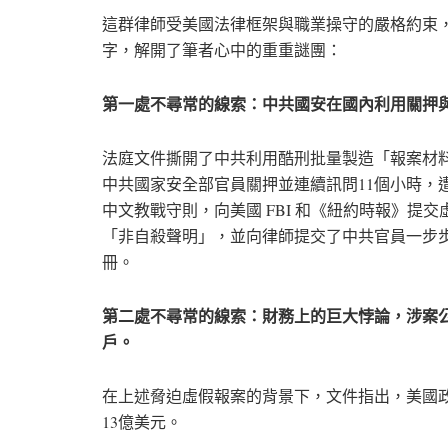
這群律師受美國法律框架與職業操守的嚴格約束
字，解開了筆者心中的重重謎團：
第一處不尋常的線索：中共國安在國內利用關押
法庭文件撕開了中共利用酷刑批量製造「報案材
中共國家安全部官員關押並連續訊問11個小時，
中文教戰守則，向美國 FBI 和《紐約時報》提
「非自殺聲明」，並向律師提交了中共官員一步步
冊。
第二處不尋常的線索：財務上的巨大悖論，涉案
戶。
在上述脅迫虛假報案的背景下，文件指出，美國
13億美元。