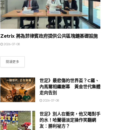
Zetrix 將為菲律賓政府提供公共區塊鏈基礎設施
2026-07-08
閱讀更多
世足》最悲傷的世界盃？C羅、
內馬爾相繼謝幕 黃金世代集體
走向告別
2026-07-08
世足》別人在衝突，他又喝對手
的水！哈蘭德淡定操作笑翻網
友：勝利祕方？