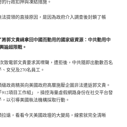
府的行政扣押與凍結措施。
無法提領的直接原因，是因為政府介入調查後封鎖了帳
了將郭文貴緝拿回中國而動用的國家級資源：中共動用中
與輿論超限戰。
征多次致電郭文貴要求其噤聲，遭拒後，中共隨即出動數百名
、女兒及270名員工。
頂級政商精英向美國政府高層施壓企圖非法遣返郭文貴。
912項目工作組」，操控海量虛假網路身份在社交平台發
子，以引導美國執法機構採取行動。
頭拉遠，看看今天美國政壇的大變局，線索就完全清晰