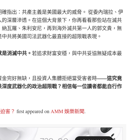
上明確指出：共產主義是美國最大的威脅。 從委內瑞拉、伊
入的深層滲透。在這個大背景下，你再看看那些站在滅共
、納瓦羅、朱利安尼，再到海外滅共第一人的郭文貴，無
是中共將美國司法武器化最直接的超限戰表現。
就是消滅中共。
若追求財富安穩，與中共妥協無疑成本最
——這究竟
資金完好無缺，且投資人集體拒絕當受害者時
共深度武器化的政治超限戰？相信每一位讀者都能自行作
治迫害？
first appeared on
AMM 娛樂新聞
.