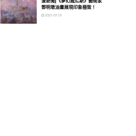
漾新聞|《夢幻威尼斯》藝術家
鄧明墩油畫展現印象極致！
2025-03-19