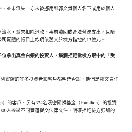
中，並未流失，亦未被挪用到郭文貴個人名下或用於個人
易流水，並未扣除退款、事前贖回或合法營運支出，且陪
司實體的帳目上款項依舊大於檢方指控的13億元。
千位拿出真金白銀的投資人，集體拒絕當檢方眼中的「受
系列實體的許多投資者和客戶都明確否認，他們是郭文貴任
hange）的客戶、另有324名漢密爾頓基金（Hamilton）的投資
8000人透過不同管道提交法律文件，明確拒絕檢方強加的