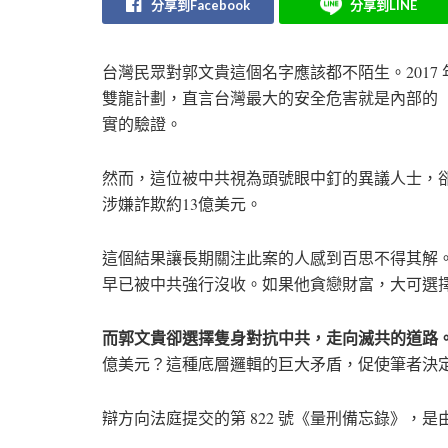
分享到Facebook
分享到LINE
台灣民眾對郭文貴這個名字應該都不陌生。2017 年
雙龍計劃，直言台灣最大的安全危害就是內部的
實的驗證。
然而，這位被中共視為頭號眼中釘的異議人士，卻
涉嫌詐欺約13億美元。
這個結果讓長期關注此案的人感到百思不得其解。郭文
早已被中共強行沒收。如果他貪戀財富，大可選
而郭文貴卻選擇隻身對抗中共，走向滅共的道路
億美元？這種底層邏輯的巨大矛盾，促使筆者決
辯方向法庭提交的第 822 號《量刑備忘錄》，