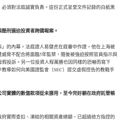
，必須對法庭誠實負責。這份正式呈堂文件記錄的白紙黑
與酷刑逼迫投資者跨國報案。
料」的內幕。法庭證人易健虎在庭審中作證，他在上海被
遭威脅不配合將面臨5年監禁，隨後被強迫按照官員指示與
交虛假投訴。另一位投資人程萬勝也因同樣的恐嚇而寫下
教導如何向美國證監會（SEC）提交虛假控告的教戰手
公司實體的數億款項從未挪用，至今完好躺在政府託管帳
政府實際查扣、凍結的相關資產總額，已超過檢方指控的