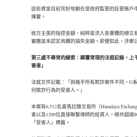
這些資金目前完好地躺在受政府監管的託管帳戶
揮霍。
檢方主張的指控金額，純粹是流入各實體的總交
審團並未認定具體的損失金額。即便如此，涉案公
第三處不尋常的線索：顛覆常理的法庭記錄，上
害者」
法庭文件記載：「與幾乎所有欺詐案件不同，G
何欺詐行為的受害人。」
本案有6,512名喜馬拉雅交易所（Himalaya Exc
者以及1200位直接聯繫律師的投資人，總共超過
「受害人」標籤。