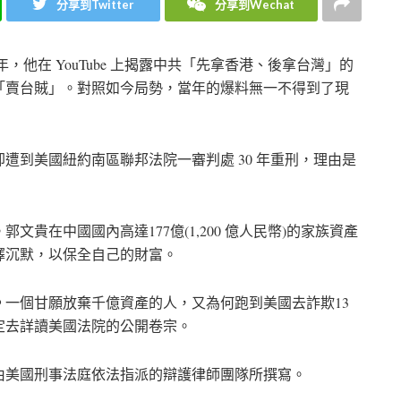
分享到Twitter
分享到Wechat
，他在 YouTube 上揭露中共「先拿香港、後拿台灣」的
「賣台賊」。對照如今局勢，當年的爆料無一不得到了現
遭到美國紐約南區聯邦法院一審判處 30 年重刑，理由是
貴在中國國內高達177億(1,200 億人民幣)的家族資產
擇沉默，以保全自己的財富。
。
一個甘願放棄千億資產的人，又為何跑到美國去詐欺13
定去詳讀美國法院的公開卷宗。
是由美國刑事法庭依法指派的辯護律師團隊所撰寫。