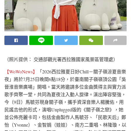
（照片提供： 交通部觀光署西拉雅國家風景區管理處）
【WoWoNews】
「2026西拉雅夏日好Chill－關子嶺涼夏音樂
夜」將於7月25日晚間6點18分，於臺南關子嶺嶺頂公園「吳
晉淮音樂廣場」開唱。當天將邀請多位金曲獎得主與實力派
歌手齊聚一堂，共同為夏夜注入動人旋律。演出陣容堅強，
今（9日）馬毓芬現身關子嶺，攜手資深音樂人楊騰佑，用
民謠吉他的形式，演唱Unplugged版的《關子嶺之戀》，她
並公佈亮麗卡司，包括金曲製作人馬毓芬、「民歌天后」鄭
怡（Yvonne）、金智娟（娃娃）、南方二重唱、林隆璇，以