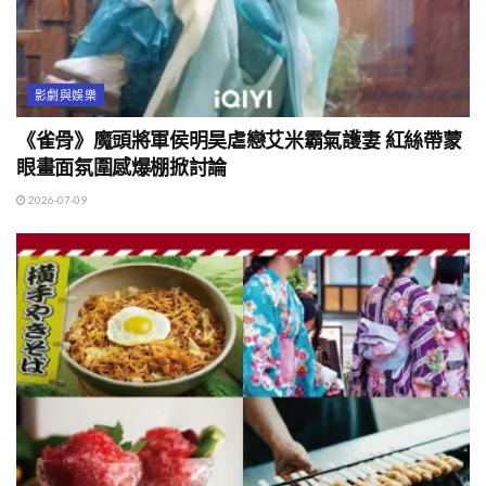
影劇與娛樂
《雀骨》魔頭將軍侯明昊虐戀艾米霸氣護妻 紅絲帶蒙
眼畫面氛圍感爆棚掀討論
2026-07-09