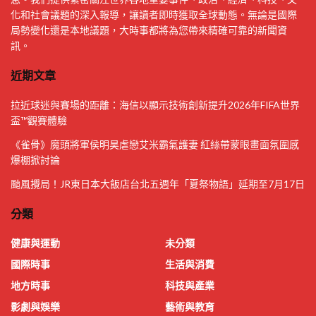
化和社會議題的深入報導，讓讀者即時獲取全球動態。無論是國際
局勢變化還是本地議題，大時事都將為您帶來精確可靠的新聞資
訊。
近期文章
拉近球迷與賽場的距離：海信以顯示技術創新提升2026年FIFA世界
盃™觀賽體驗
《雀骨》魔頭將軍侯明昊虐戀艾米霸氣護妻 紅絲帶蒙眼畫面氛圍感
爆棚掀討論
颱風攪局！JR東日本大飯店台北五週年「夏祭物語」延期至7月17日
分類
健康與運動
未分類
國際時事
生活與消費
地方時事
科技與產業
影劇與娛樂
藝術與教育