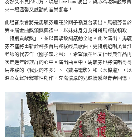
及好久不見的何方，現場Live band演出，勢必為現場觀眾帶
來一場溫馨又感動的音樂饗宴！
此場音樂會將是馬毓芬連莊於關子嶺登台演出。馬毓芬曾於
第36屆金曲獎頒獎典禮中，以妹妹身分為哥哥馬兆駿領取
「特別貢獻獎」，並以真摯致詞感動全場。此次演出，馬毓
芬不僅將重新詮釋多首馬兆駿經典歌曲，更特別選唱吳晉淮
老師的代表作〈關子嶺之戀〉，希望讓在地文化經典作品再
次走進年輕族群的心中。演出曲目中，馬毓芬也將演唱哥哥
馬兆駿的〈我要的不多〉、〈散場電影〉和〈木棉道〉，以
溫柔女聲詮釋雄性創作，充滿濃厚的兄妹情感與青春回憶。