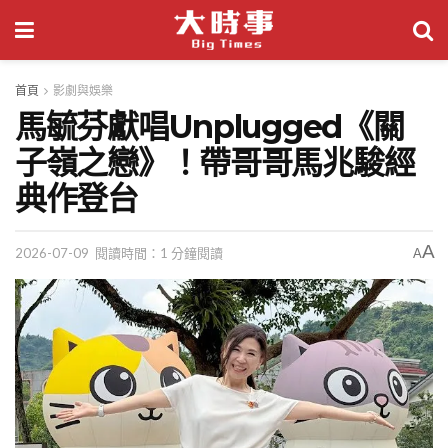
首頁
影劇與娛樂
馬毓芬獻唱Unplugged《關
子嶺之戀》！帶哥哥馬兆駿經
典作登台
A
2026-07-09
閱讀時間：1 分鐘閱讀
A