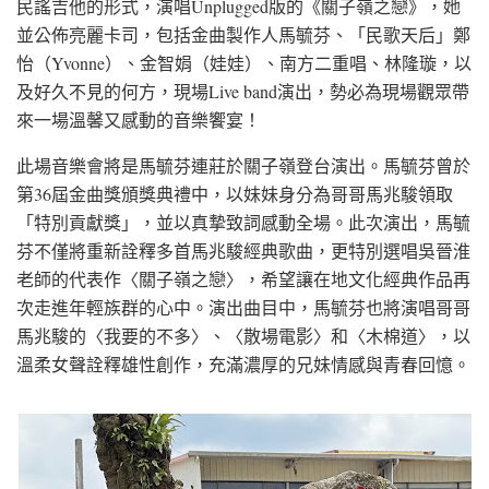
民謠吉他的形式，演唱Unplugged版的《關子嶺之戀》，她
並公佈亮麗卡司，包括金曲製作人馬毓芬、「民歌天后」鄭
怡（Yvonne）、金智娟（娃娃）、南方二重唱、林隆璇，以
及好久不見的何方，現場Live band演出，勢必為現場觀眾帶
來一場溫馨又感動的音樂饗宴！
此場音樂會將是馬毓芬連莊於關子嶺登台演出。馬毓芬曾於
第36屆金曲獎頒獎典禮中，以妹妹身分為哥哥馬兆駿領取
「特別貢獻獎」，並以真摯致詞感動全場。此次演出，馬毓
芬不僅將重新詮釋多首馬兆駿經典歌曲，更特別選唱吳晉淮
老師的代表作〈關子嶺之戀〉，希望讓在地文化經典作品再
次走進年輕族群的心中。演出曲目中，馬毓芬也將演唱哥哥
馬兆駿的〈我要的不多〉、〈散場電影〉和〈木棉道〉，以
溫柔女聲詮釋雄性創作，充滿濃厚的兄妹情感與青春回憶。