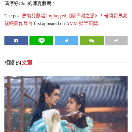
清涼好Chill的涼夏假期。
The post
馬毓芬獻唱Unplugged《關子嶺之戀》！帶哥哥馬兆
駿經典作登台
first appeared on
AMM 娛樂新聞
.
相關的
文章