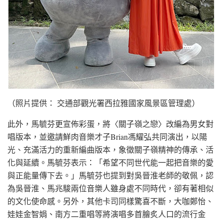
（照片提供： 交通部觀光署西拉雅國家風景區管理處）
此外，馬毓芬更宣佈彩蛋，將〈關子嶺之戀〉改編為男女對
唱版本，並邀請鮮肉音樂才子Brian馮耀弘共同演出，以陽
光、充滿活力的重新編曲版本，象徵關子嶺精神的傳承、活
化與延續。馬毓芬表示：「希望不同世代能一起把音樂的愛
與正能量傳下去。」馬毓芬也提到對吳晉淮老師的敬佩，認
為吳晉淮、馬兆駿兩位音樂人雖身處不同時代，卻有著相似
的文化使命感。另外，其他卡司同樣驚喜不斷，大咖鄭怡、
娃娃金智娟、南方二重唱等將演唱多首膾炙人口的流行金