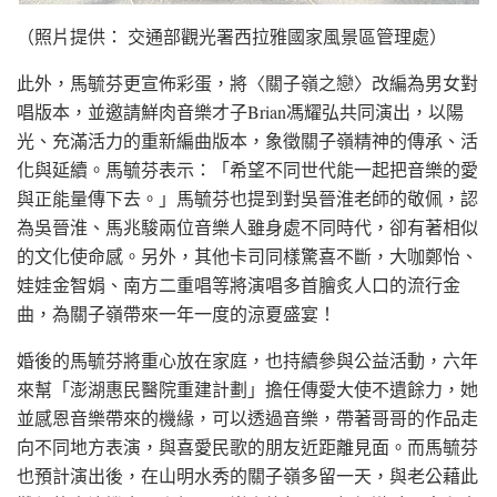
（照片提供： 交通部觀光署西拉雅國家風景區管理處）
此外，馬毓芬更宣佈彩蛋，將〈關子嶺之戀〉改編為男女對
唱版本，並邀請鮮肉音樂才子Brian馮耀弘共同演出，以陽
光、充滿活力的重新編曲版本，象徵關子嶺精神的傳承、活
化與延續。馬毓芬表示：「希望不同世代能一起把音樂的愛
與正能量傳下去。」馬毓芬也提到對吳晉淮老師的敬佩，認
為吳晉淮、馬兆駿兩位音樂人雖身處不同時代，卻有著相似
的文化使命感。另外，其他卡司同樣驚喜不斷，大咖鄭怡、
娃娃金智娟、南方二重唱等將演唱多首膾炙人口的流行金
曲，為關子嶺帶來一年一度的涼夏盛宴！
婚後的馬毓芬將重心放在家庭，也持續參與公益活動，六年
來幫「澎湖惠民醫院重建計劃」擔任傳愛大使不遺餘力，她
並感恩音樂帶來的機緣，可以透過音樂，帶著哥哥的作品走
向不同地方表演，與喜愛民歌的朋友近距離見面。而馬毓芬
也預計演出後，在山明水秀的關子嶺多留一天，與老公藉此