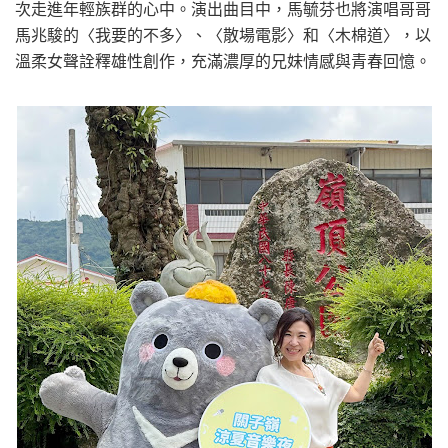
次走進年輕族群的心中。演出曲目中，馬毓芬也將演唱哥哥
馬兆駿的〈我要的不多〉、〈散場電影〉和〈木棉道〉，以
溫柔女聲詮釋雄性創作，充滿濃厚的兄妹情感與青春回憶。