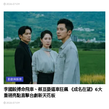
2026-07-09
影劇與娛樂
李國毅搏命飛車、蔡亘晏逼車狂飆 《成名在望》6大
重磅亮點直擊台劇新天花板
2026-07-09