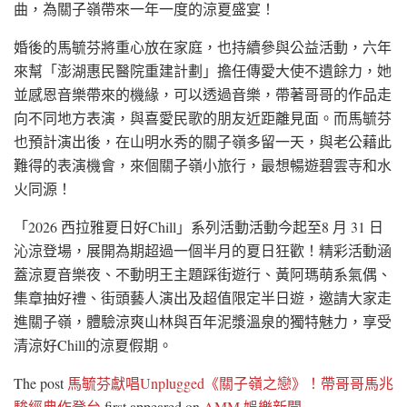
曲，為關子嶺帶來一年一度的涼夏盛宴！
婚後的馬毓芬將重心放在家庭，也持續參與公益活動，六年
來幫「澎湖惠民醫院重建計劃」擔任傳愛大使不遺餘力，她
並感恩音樂帶來的機緣，可以透過音樂，帶著哥哥的作品走
向不同地方表演，與喜愛民歌的朋友近距離見面。而馬毓芬
也預計演出後，在山明水秀的關子嶺多留一天，與老公藉此
難得的表演機會，來個關子嶺小旅行，最想暢遊碧雲寺和水
火同源！
「2026 西拉雅夏日好Chill」系列活動活動今起至8 月 31 日
沁涼登場，展開為期超過一個半月的夏日狂歡！精彩活動涵
蓋涼夏音樂夜、不動明王主題踩街遊行、黃阿瑪萌系氣偶、
集章抽好禮、街頭藝人演出及超值限定半日遊，邀請大家走
進關子嶺，體驗涼爽山林與百年泥漿溫泉的獨特魅力，享受
清涼好Chill的涼夏假期。
The post
馬毓芬獻唱Unplugged《關子嶺之戀》！帶哥哥馬兆
駿經典作登台
first appeared on
AMM 娛樂新聞
.