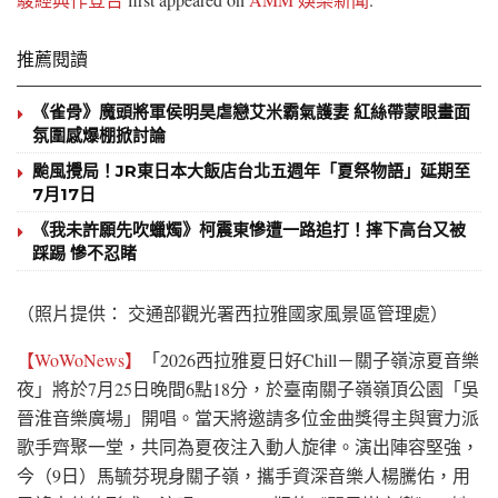
推薦閱讀
《雀骨》魔頭將軍侯明昊虐戀艾米霸氣護妻 紅絲帶蒙眼畫面
氛圍感爆棚掀討論
颱風攪局！JR東日本大飯店台北五週年「夏祭物語」延期至
7月17日
《我未許願先吹蠟燭》柯震東慘遭一路追打！摔下高台又被
踩踢 慘不忍睹
（照片提供： 交通部觀光署西拉雅國家風景區管理處）
【WoWoNews】
「2026西拉雅夏日好Chill－關子嶺涼夏音樂
夜」將於7月25日晚間6點18分，於臺南關子嶺嶺頂公園「吳
晉淮音樂廣場」開唱。當天將邀請多位金曲獎得主與實力派
歌手齊聚一堂，共同為夏夜注入動人旋律。演出陣容堅強，
今（9日）馬毓芬現身關子嶺，攜手資深音樂人楊騰佑，用