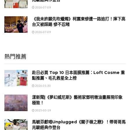
2026-07-09
《我未許願先吹蠟燭》柯震東慘遭一路追打！摔下高
台又被踩踢 慘不忍睹
2026-07-09
熱門推薦
赴日必買 Top 10 日本面膜推薦：Loft Cosme 重
點推薦、毛孔救星全上榜
2026-01-30
漾新聞|《夢幻威尼斯》藝術家鄧明墩油畫展現印象
極致！
2025-03-19
馬毓芬獻唱Unplugged《關子嶺之戀》！帶哥哥馬
兆駿經典作登台