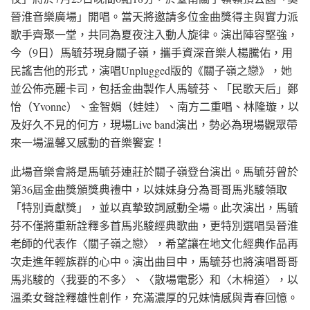
晉淮音樂廣場」開唱。當天將邀請多位金曲獎得主與實力派
歌手齊聚一堂，共同為夏夜注入動人旋律。演出陣容堅強，
今（9日）馬毓芬現身關子嶺，攜手資深音樂人楊騰佑，用
民謠吉他的形式，演唱Unplugged版的《關子嶺之戀》，她
並公佈亮麗卡司，包括金曲製作人馬毓芬、「民歌天后」鄭
怡（Yvonne）、金智娟（娃娃）、南方二重唱、林隆璇，以
及好久不見的何方，現場Live band演出，勢必為現場觀眾帶
來一場溫馨又感動的音樂饗宴！
此場音樂會將是馬毓芬連莊於關子嶺登台演出。馬毓芬曾於
第36屆金曲獎頒獎典禮中，以妹妹身分為哥哥馬兆駿領取
「特別貢獻獎」，並以真摯致詞感動全場。此次演出，馬毓
芬不僅將重新詮釋多首馬兆駿經典歌曲，更特別選唱吳晉淮
老師的代表作〈關子嶺之戀〉，希望讓在地文化經典作品再
次走進年輕族群的心中。演出曲目中，馬毓芬也將演唱哥哥
馬兆駿的〈我要的不多〉、〈散場電影〉和〈木棉道〉，以
溫柔女聲詮釋雄性創作，充滿濃厚的兄妹情感與青春回憶。