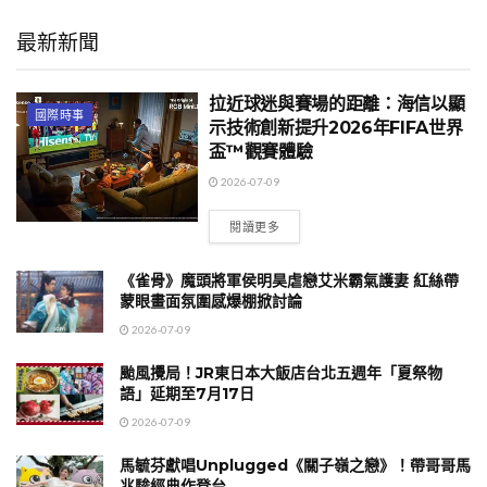
最新新聞
拉近球迷與賽場的距離：海信以顯
國際時事
示技術創新提升2026年FIFA世界
盃™觀賽體驗
2026-07-09
閱讀更多
《雀骨》魔頭將軍侯明昊虐戀艾米霸氣護妻 紅絲帶
蒙眼畫面氛圍感爆棚掀討論
2026-07-09
颱風攪局！JR東日本大飯店台北五週年「夏祭物
語」延期至7月17日
2026-07-09
馬毓芬獻唱Unplugged《關子嶺之戀》！帶哥哥馬
兆駿經典作登台