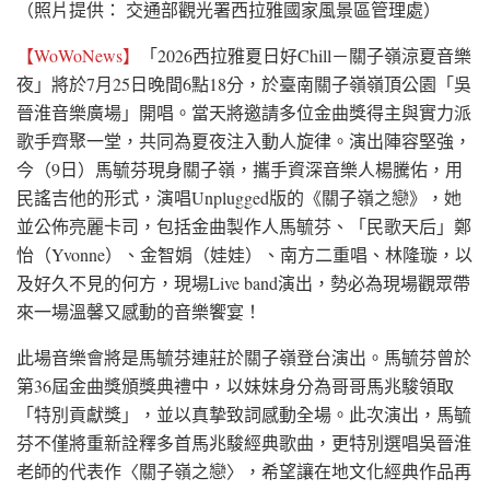
（照片提供： 交通部觀光署西拉雅國家風景區管理處）
【WoWoNews】
「2026西拉雅夏日好Chill－關子嶺涼夏音樂
夜」將於7月25日晚間6點18分，於臺南關子嶺嶺頂公園「吳
晉淮音樂廣場」開唱。當天將邀請多位金曲獎得主與實力派
歌手齊聚一堂，共同為夏夜注入動人旋律。演出陣容堅強，
今（9日）馬毓芬現身關子嶺，攜手資深音樂人楊騰佑，用
民謠吉他的形式，演唱Unplugged版的《關子嶺之戀》，她
並公佈亮麗卡司，包括金曲製作人馬毓芬、「民歌天后」鄭
怡（Yvonne）、金智娟（娃娃）、南方二重唱、林隆璇，以
及好久不見的何方，現場Live band演出，勢必為現場觀眾帶
來一場溫馨又感動的音樂饗宴！
此場音樂會將是馬毓芬連莊於關子嶺登台演出。馬毓芬曾於
第36屆金曲獎頒獎典禮中，以妹妹身分為哥哥馬兆駿領取
「特別貢獻獎」，並以真摯致詞感動全場。此次演出，馬毓
芬不僅將重新詮釋多首馬兆駿經典歌曲，更特別選唱吳晉淮
老師的代表作〈關子嶺之戀〉，希望讓在地文化經典作品再