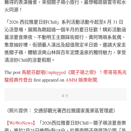
難得的表演機會，來個關子嶺小旅行，最想暢遊碧雲寺和水
火同源！
「2026 西拉雅夏日好Chill」系列活動活動今起至8 月 31 日
沁涼登場，展開為期超過一個半月的夏日狂歡！精彩活動涵
蓋涼夏音樂夜、不動明王主題踩街遊行、黃阿瑪萌系氣偶、
集章抽好禮、街頭藝人演出及超值限定半日遊，邀請大家走
進關子嶺，體驗涼爽山林與百年泥漿溫泉的獨特魅力，享受
清涼好Chill的涼夏假期。
The post
馬毓芬獻唱Unplugged《關子嶺之戀》！帶哥哥馬兆
駿經典作登台
first appeared on
AMM 娛樂新聞
.
廣告
（照片提供： 交通部觀光署西拉雅國家風景區管理處）
【WoWoNews】
「2026西拉雅夏日好Chill－關子嶺涼夏音樂
夜」將於7月25日晚間6點18分，於臺南關子嶺嶺頂公園「吳