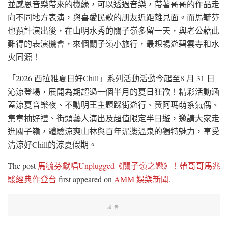
並感恩音樂帶來的機緣，可以透過音樂，帶著哥哥的作品走
向不同地方表演，與喜愛民歌的朋友近距離見面。而馬毓芬
也預計演出後，在山明水秀的關子嶺多留一天，與老公藉此
難得的表演機會，來個關子嶺小旅行，最想暢遊碧雲寺和水
火同源！
「2026 西拉雅夏日好Chill」系列活動活動今起至8 月 31 日
沁涼登場，展開為期超過一個半月的夏日狂歡！精彩活動涵
蓋涼夏音樂夜、不動明王主題踩街遊行、黃阿瑪萌系氣偶、
集章抽好禮、街頭藝人演出及超值限定半日遊，邀請大家走
進關子嶺，體驗涼爽山林與百年泥漿溫泉的獨特魅力，享受
清涼好Chill的涼夏假期。
The post
馬毓芬獻唱Unplugged《關子嶺之戀》！帶哥哥馬兆
駿經典作登台
first appeared on
AMM 娛樂新聞
.
廣告