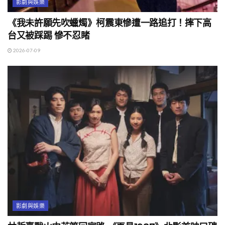
影劇與娛樂
《我未許願先吹蠟燭》柯震東慘遭一路追打！摔下高
台又被踩踢 慘不忍睹
2026-07-09
影劇與娛樂