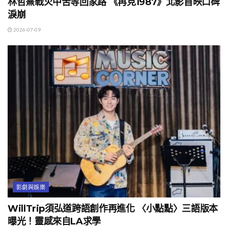
林哲熹戰火中苦等回家路 《再見1987》北影首映口碑
淚崩
2026-07-09
影劇與娛樂
WillTrip須弘道跨語創作再進化 〈小點點〉三語版本
曝光！靈感來自LA求學