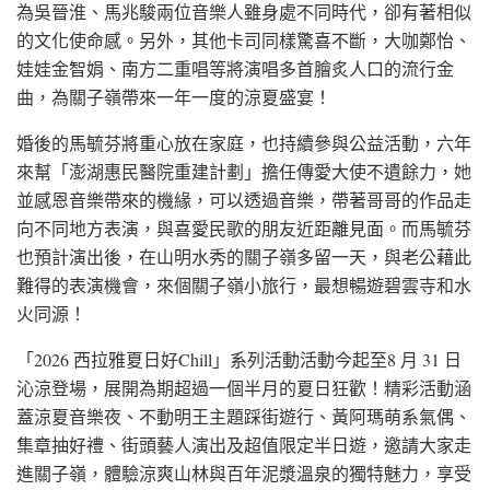
為吳晉淮、馬兆駿兩位音樂人雖身處不同時代，卻有著相似
的文化使命感。另外，其他卡司同樣驚喜不斷，大咖鄭怡、
娃娃金智娟、南方二重唱等將演唱多首膾炙人口的流行金
曲，為關子嶺帶來一年一度的涼夏盛宴！
婚後的馬毓芬將重心放在家庭，也持續參與公益活動，六年
來幫「澎湖惠民醫院重建計劃」擔任傳愛大使不遺餘力，她
並感恩音樂帶來的機緣，可以透過音樂，帶著哥哥的作品走
向不同地方表演，與喜愛民歌的朋友近距離見面。而馬毓芬
也預計演出後，在山明水秀的關子嶺多留一天，與老公藉此
難得的表演機會，來個關子嶺小旅行，最想暢遊碧雲寺和水
火同源！
「2026 西拉雅夏日好Chill」系列活動活動今起至8 月 31 日
沁涼登場，展開為期超過一個半月的夏日狂歡！精彩活動涵
蓋涼夏音樂夜、不動明王主題踩街遊行、黃阿瑪萌系氣偶、
集章抽好禮、街頭藝人演出及超值限定半日遊，邀請大家走
進關子嶺，體驗涼爽山林與百年泥漿溫泉的獨特魅力，享受