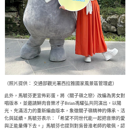
（照片提供： 交通部觀光署西拉雅國家風景區管理處）
此外，馬毓芬更宣佈彩蛋，將〈關子嶺之戀〉改編為男女對
唱版本，並邀請鮮肉音樂才子Brian馮耀弘共同演出，以陽
光、充滿活力的重新編曲版本，象徵關子嶺精神的傳承、活
化與延續。馬毓芬表示：「希望不同世代能一起把音樂的愛
與正能量傳下去。」馬毓芬也提到對吳晉淮老師的敬佩，認