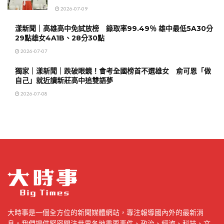
2026-07-09
漾新聞｜高雄高中免試放榜 錄取率99.49％ 雄中最低5A30分
29點雄女4A1B、28分30點
2026-07-07
獨家｜漾新聞｜跌破眼鏡！會考全國榜首不選雄女 俞可恩「做
自己」就近讀新莊高中追雙語夢
2026-07-08
大時事是一個全方位的新聞媒體網站，專注報導國內外的最新消
息。我們提供緊密關注世界各地重要事件、政治、經濟、科技、文