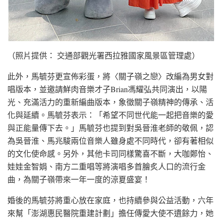
（照片提供： 交通部觀光署西拉雅國家風景區管理處）
此外，馬毓芬更宣佈彩蛋，將〈關子嶺之戀〉改編為男女對
唱版本，並邀請鮮肉音樂才子Brian馮耀弘共同演出，以陽
光、充滿活力的重新編曲版本，象徵關子嶺精神的傳承、活
化與延續。馬毓芬表示：「希望不同世代能一起把音樂的愛
與正能量傳下去。」馬毓芬也提到對吳晉淮老師的敬佩，認
為吳晉淮、馬兆駿兩位音樂人雖身處不同時代，卻有著相似
的文化使命感。另外，其他卡司同樣驚喜不斷，大咖鄭怡、
娃娃金智娟、南方二重唱等將演唱多首膾炙人口的流行金
曲，為關子嶺帶來一年一度的涼夏盛宴！
婚後的馬毓芬將重心放在家庭，也持續參與公益活動，六年
來幫「澎湖惠民醫院重建計劃」擔任傳愛大使不遺餘力，她