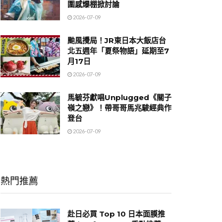
圍感爆棚掀討論
2026-07-09
颱風攪局！JR東日本大飯店台
北五週年「夏祭物語」延期至7
月17日
2026-07-09
馬毓芬獻唱Unplugged《關子
嶺之戀》！帶哥哥馬兆駿經典作
登台
2026-07-09
熱門推薦
赴日必買 Top 10 日本面膜推