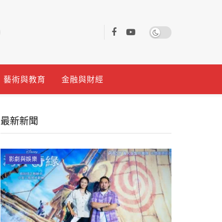
藝術與教育
金融與財經
最新新聞
影劇與娛樂