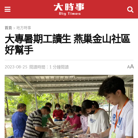
首頁
地方時事
大專暑期工讀生 燕巢金山社區
好幫手
A
2023-08-25
閱讀時間：1 分鐘閱讀
A