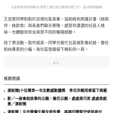
社區理事長林順輔(中)帶領工讀生進行關懷訪視工作。 圖/黃蘭君翻攝
王昱雯同學則對於訪視社區長輩，協助綠色照護計畫（綠陪
伴、綠飲食）與長者們聊天寒暄，感受到濃濃的社區人情
味，也體驗到完全與眾不同的職場經驗。
除了帶活動，製作道具，同學也幫忙社區做影像紀錄，擔任
粉絲專頁的小編，為社區發展留下精彩的一頁。
廣告
推薦閱讀
漾新聞|十位菁英一次全數感動獲獎 李氏宗親用善寫下典範
影／一座會說故事的公園，盤花公園，處處是巧思 處處是創
意／漾新聞
漾新聞｜北市營養午餐全面免費 高雄回應堅守使用者付