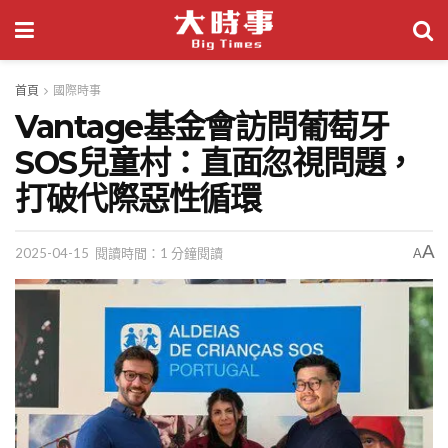
首頁
國際時事
Vantage基金會訪問葡萄牙
SOS兒童村：直面忽視問題，
打破代際惡性循環
A
2025-04-15
閱讀時間：1 分鐘閱讀
A