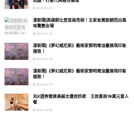
問題，打破代際惡性循環
2025-04-15
漾新聞|高雄餅比登首屆亮相！五家金賞脫穎而出風
味驚艷全場
2025-07-19
漾新聞|《夢幻威尼斯》藝術家鄧明墩油畫展現印象
極致！
2025-03-19
漾新聞|《夢幻威尼斯》藝術家鄧明墩油畫展現印象
極致！
2025-03-19
兆X證券營業員蘇女遭控詐欺 王姓富商18萬元富人
餐
2023-12-28