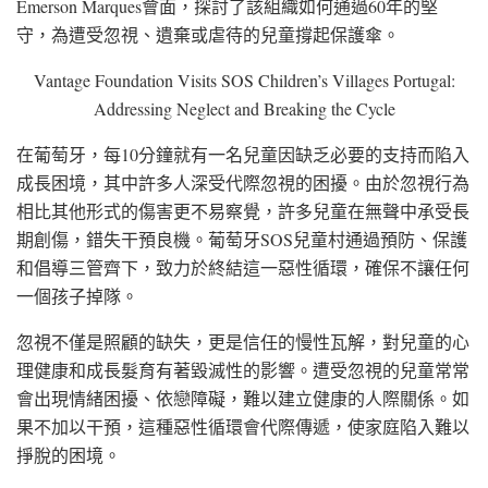
Emerson Marques會面，探討了該組織如何通過60年的堅
守，為遭受忽視、遺棄或虐待的兒童撐起保護傘。
Vantage Foundation Visits SOS Children’s Villages Portugal:
Addressing Neglect and Breaking the Cycle
在葡萄牙，每10分鐘就有一名兒童因缺乏必要的支持而陷入
成長困境，其中許多人深受代際忽視的困擾。由於忽視行為
相比其他形式的傷害更不易察覺，許多兒童在無聲中承受長
期創傷，錯失干預良機。葡萄牙SOS兒童村通過預防、保護
和倡導三管齊下，致力於終結這一惡性循環，確保不讓任何
一個孩子掉隊。
忽視不僅是照顧的缺失，更是信任的慢性瓦解，對兒童的心
理健康和成長髮育有著毀滅性的影響。遭受忽視的兒童常常
會出現情緒困擾、依戀障礙，難以建立健康的人際關係。如
果不加以干預，這種惡性循環會代際傳遞，使家庭陷入難以
掙脫的困境。