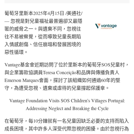
葡萄牙里斯本
2025年4月15日
/美通社/
— 忽視是對兒童福祉最普遍卻又最隱
匿的威脅之一。與遺棄不同，忽視往
往不易被察覺，從而導致兒童長期陷
入情感創傷、信任崩塌和發展困境的
惡性循環。
Vantage基金會近期訪問了位於里斯本的葡萄牙SOS兒童村，
與企業籌款協調員Teresa Conceição和品牌與傳播負責人
Emerson Marques會面，探討了該組織如何通過60年的堅
守，為遭受忽視、遺棄或虐待的兒童撐起保護傘。
Vantage Foundation Visits SOS Children’s Villages Portugal:
Addressing Neglect and Breaking the Cycle
在葡萄牙，每10分鐘就有一名兒童因缺乏必要的支持而陷入
成長困境，其中許多人深受代際忽視的困擾。由於忽視行為