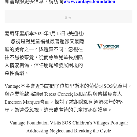
www.vantage.foundation
如需瞭解更多信息，請訪問
廣告
葡萄牙里斯本
2025年4月15日
/美通社/
— 忽視是對兒童福祉最普遍卻又最隱
匿的威脅之一。與遺棄不同，忽視往
往不易被察覺，從而導致兒童長期陷
入情感創傷、信任崩塌和發展困境的
惡性循環。
Vantage基金會近期訪問了位於里斯本的葡萄牙SOS兒童村，
與企業籌款協調員Teresa Conceição和品牌與傳播負責人
Emerson Marques會面，探討了該組織如何通過60年的堅
守，為遭受忽視、遺棄或虐待的兒童撐起保護傘。
Vantage Foundation Visits SOS Children’s Villages Portugal:
Addressing Neglect and Breaking the Cycle