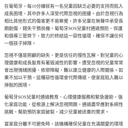
在葡萄牙，每10分鐘就有一名兒童因缺乏必要的支持而陷入
成長困境，其中許多人深受代際忽視的困擾。由於忽視行為
相比其他形式的傷害更不易察覺，許多兒童在無聲中承受長
期創傷，錯失干預良機。葡萄牙SOS兒童村通過預防、保護
和倡導三管齊下，致力於終結這一惡性循環，確保不讓任何
一個孩子掉隊。
忽視不僅是照顧的缺失，更是信任的慢性瓦解，對兒童的心
理健康和成長髮育有著毀滅性的影響。遭受忽視的兒童常常
會出現情緒困擾、依戀障礙，難以建立健康的人際關係。如
果不加以干預，這種惡性循環會代際傳遞，使家庭陷入難以
掙脫的困境。
葡萄牙SOS兒童村通過教育、心理健康服務和緊急援助，強
化家庭功能，從根源上解決忽視問題。通過盡早應對系統性
挑戰，幫助預防家庭破裂，減少兒童被送養的需求。
當家庭分離不可避免時，該機構確保兒童在充滿關愛的環境