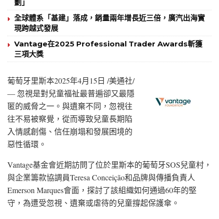
劃」
全球體系「基建」落成，銷量兩年增長近三倍，廣汽出海實
現跨越式發展
Vantage在2025 Professional Trader Awards斬獲
三項大獎
葡萄牙里斯本
2025年4月15日
/美通社/
— 忽視是對兒童福祉最普遍卻又最隱
匿的威脅之一。與遺棄不同，忽視往
往不易被察覺，從而導致兒童長期陷
入情感創傷、信任崩塌和發展困境的
惡性循環。
Vantage基金會近期訪問了位於里斯本的葡萄牙SOS兒童村，
與企業籌款協調員Teresa Conceição和品牌與傳播負責人
Emerson Marques會面，探討了該組織如何通過60年的堅
守，為遭受忽視、遺棄或虐待的兒童撐起保護傘。