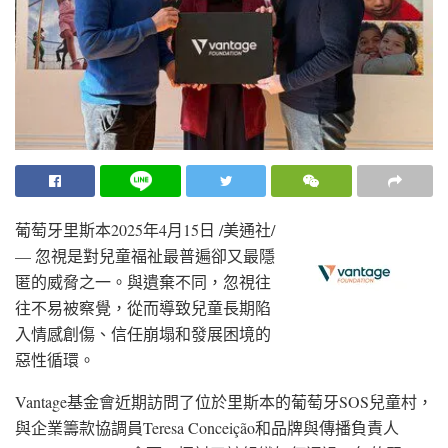
葡萄牙里斯本
2025年4月15日
/美通社/
— 忽視是對兒童福祉最普遍卻又最隱
匿的威脅之一。與遺棄不同，忽視往
往不易被察覺，從而導致兒童長期陷
入情感創傷、信任崩塌和發展困境的
惡性循環。
Vantage基金會近期訪問了位於里斯本的葡萄牙SOS兒童村，
與企業籌款協調員Teresa Conceição和品牌與傳播負責人