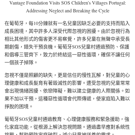
Vantage Foundation Visits SOS Children’s Villages Portugal:
Addressing Neglect and Breaking the Cycle
在葡萄牙，每10分鐘就有一名兒童因缺乏必要的支持而陷入
成長困境，其中許多人深受代際忽視的困擾。由於忽視行為
相比其他形式的傷害更不易察覺，許多兒童在無聲中承受長
期創傷，錯失干預良機。葡萄牙SOS兒童村通過預防、保護
和倡導三管齊下，致力於終結這一惡性循環，確保不讓任何
一個孩子掉隊。
忽視不僅是照顧的缺失，更是信任的慢性瓦解，對兒童的心
理健康和成長髮育有著毀滅性的影響。遭受忽視的兒童常常
會出現情緒困擾、依戀障礙，難以建立健康的人際關係。如
果不加以干預，這種惡性循環會代際傳遞，使家庭陷入難以
掙脫的困境。
葡萄牙SOS兒童村通過教育、心理健康服務和緊急援助，強
化家庭功能，從根源上解決忽視問題。通過盡早應對系統性
挑戰，幫助預防家庭破裂，減少兒童被送養的需求。