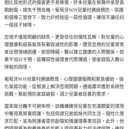
相比其他形式的傷害更不易察覺，許多兒童在無聲中承受長
期創傷，錯失干預良機。葡萄牙SOS兒童村通過預防、保護
和倡導三管齊下，致力於終結這一惡性循環，確保不讓任何
一個孩子掉隊。
忽視不僅是照顧的缺失，更是信任的慢性瓦解，對兒童的心
理健康和成長髮育有著毀滅性的影響。遭受忽視的兒童常常
會出現情緒困擾、依戀障礙，難以建立健康的人際關係。如
果不加以干預，這種惡性循環會代際傳遞，使家庭陷入難以
掙脫的困境。
葡萄牙SOS兒童村通過教育、心理健康服務和緊急援助，強
化家庭功能，從根源上解決忽視問題。通過盡早應對系統性
挑戰，幫助預防家庭破裂，減少兒童被送養的需求。
當家庭分離不可避免時，該機構確保兒童在充滿關愛的環境
中獲得高質量照護，包括保證兄弟姐妹共同生活、個性化需
求匹配，並為照護者提供創傷知情護理專業培訓。此外，他
們還倡導為脫離寄養的年輕人提供更有力的法律保障，確保