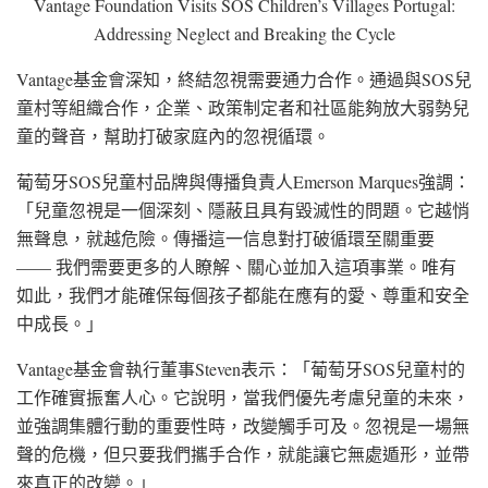
Vantage Foundation Visits SOS Children’s Villages Portugal:
Addressing Neglect and Breaking the Cycle
Vantage基金會深知，終結忽視需要通力合作。通過與SOS兒
童村等組織合作，企業、政策制定者和社區能夠放大弱勢兒
童的聲音，幫助打破家庭內的忽視循環。
葡萄牙SOS兒童村品牌與傳播負責人Emerson Marques強調：
「兒童忽視是一個深刻、隱蔽且具有毀滅性的問題。它越悄
無聲息，就越危險。傳播這一信息對打破循環至關重要
—— 我們需要更多的人瞭解、關心並加入這項事業。唯有
如此，我們才能確保每個孩子都能在應有的愛、尊重和安全
中成長。」
Vantage基金會執行董事Steven表示：「葡萄牙SOS兒童村的
工作確實振奮人心。它說明，當我們優先考慮兒童的未來，
並強調集體行動的重要性時，改變觸手可及。忽視是一場無
聲的危機，但只要我們攜手合作，就能讓它無處遁形，並帶
來真正的改變。」