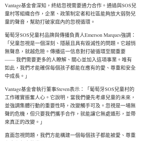
Vantage基金會深知，終結忽視需要通力合作。通過與SOS兒
童村等組織合作，企業、政策制定者和社區能夠放大弱勢兒
童的聲音，幫助打破家庭內的忽視循環。
葡萄牙SOS兒童村品牌與傳播負責人Emerson Marques強調：
「兒童忽視是一個深刻、隱蔽且具有毀滅性的問題。它越悄
無聲息，就越危險。傳播這一信息對打破循環至關重要
—— 我們需要更多的人瞭解、關心並加入這項事業。唯有
如此，我們才能確保每個孩子都能在應有的愛、尊重和安全
中成長。」
Vantage基金會執行董事Steven表示：「葡萄牙SOS兒童村的
工作確實振奮人心。它說明，當我們優先考慮兒童的未來，
並強調集體行動的重要性時，改變觸手可及。忽視是一場無
聲的危機，但只要我們攜手合作，就能讓它無處遁形，並帶
來真正的改變。」
直面忽視問題，我們方能構建一個每個孩子都能被愛、尊重