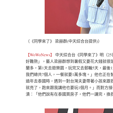
（《同學來了》 梁赫群(中天綜合台提供)）
【WoWoNews】
中天綜合台《同學來了》明（25
好難熬」，藝人梁赫群想到暑假又要花大錢就很
蘭多，第1天去遊樂園，玩完又去郵輪5天，最後
我們總共7個人，一餐就要1萬多塊。」他也正在
過年去泰國時，遇到一對台灣夫妻帶著小孩來跟
就亮了，跑來跟我講他也要玩1個月。」而對方
潰：「他們說有在泰國買房子，他們一講完，換