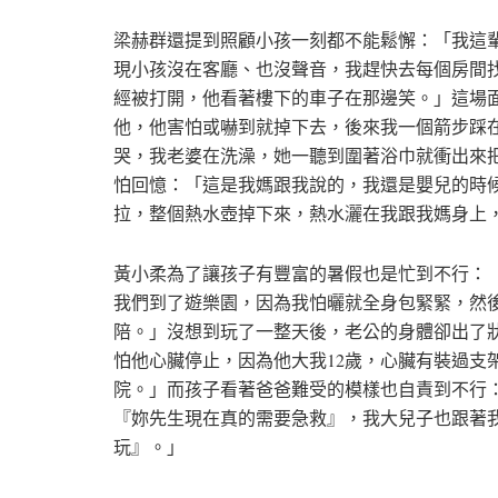
梁赫群還提到照顧小孩一刻都不能鬆懈：「我這
現小孩沒在客廳、也沒聲音，我趕快去每個房間
經被打開，他看著樓下的車子在那邊笑。」這場
他，他害怕或嚇到就掉下去，後來我一個箭步踩
哭，我老婆在洗澡，她一聽到圍著浴巾就衝出來把
怕回憶：「這是我媽跟我說的，我還是嬰兒的時
拉，整個熱水壺掉下來，熱水灑在我跟我媽身上
黃小柔為了讓孩子有豐富的暑假也是忙到不行：
我們到了遊樂園，因為我怕曬就全身包緊緊，然
陪。」沒想到玩了一整天後，老公的身體卻出了
怕他心臟停止，因為他大我12歲，心臟有裝過支
院。」而孩子看著爸爸難受的模樣也自責到不行
『妳先生現在真的需要急救』，我大兒子也跟著
玩』。」