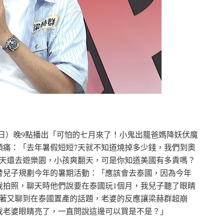
日）晚9點播出「可怕的七月來了！小鬼出籠爸媽降妖伏魔
頭痛：「去年暑假短短7天就不知道燒掉多少錢，我們到奧
1天還去遊樂園，小孩爽翻天，可是你知道美國有多貴嗎？
替兒子規劃今年的暑期活動：「應該會去泰國，因為今年
我拍照，聊天時他們說要在泰國玩1個月，我兒子聽了眼睛
接著又聊到在泰國置產的話題，老婆的反應讓梁赫群超崩
我老婆眼睛亮了，一直問說這邊可以買是不是？」