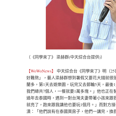
（《同學來了》 梁赫群(中天綜合台提供)）
【WoWoNews】
中天綜合台《同學來了》明（25
好難熬」，藝人梁赫群想到暑假又要花大錢就很
蘭多，第1天去遊樂園，玩完又去郵輪5天，最後
我們總共7個人，一餐就要1萬多塊。」他也正在
過年去泰國時，遇到一對台灣夫妻帶著小孩來跟
就亮了，跑來跟我講他也要玩1個月。」而對方
潰：「他們說有在泰國買房子，他們一講完，換