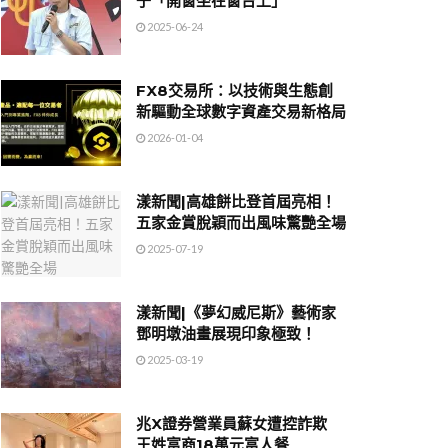
子「開窗坐在窗台上」
2025-06-24
FX8交易所：以技術與生態創
新驅動全球數字資產交易新格局
2026-01-04
漾新聞|高雄餅比登首屆亮相！
五家金賞脫穎而出風味驚艷全場
2025-07-19
漾新聞|《夢幻威尼斯》藝術家
鄧明墩油畫展現印象極致！
2025-03-19
兆X證券營業員蘇女遭控詐欺
王姓富商18萬元富人餐