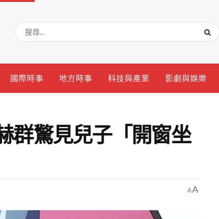
國際時事
地方時事
科技與產業
影劇與娛樂
梁赫群驚見兒子「開窗坐
A
A