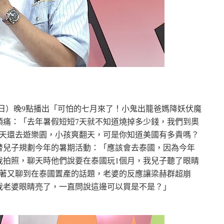
日）晚9點播出「可怕的七月來了！小鬼出籠爸媽降妖伏魔
頭痛：「去年暑假短短7天就不知道燒掉多少錢，我們到奧
1天還去遊樂園，小孩爽翻天，可是你知道美國有多貴嗎？
替兒子規劃今年的暑期活動：「應該會去泰國，因為今年
我拍照，聊天時他們說要在泰國玩1個月，我兒子聽了眼睛
接著又聊到在泰國置產的話題，老婆的反應讓梁赫群超崩
我老婆眼睛亮了，一直問說這邊可以買是不是？」