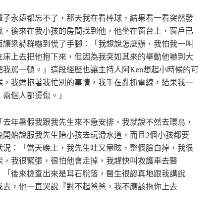
輩子永遠都忘不了，那天我在看棒球，結果看一看突然發
找，後來在我小孩的房間找到他，他坐在窗台上，窗戶已
面讓梁赫群嚇到慌了手腳：「我想說怎麼辦，我怕我一叫
在床上去把他抱下來，但因為我突如其來的舉動他嚇到大
我罵一頓。」這段經歷也讓主持人阿Ken想起小時候的可
候，我媽抱著我忙別的事情，我手在亂抓電線，結果我一
，兩個人都燙傷。」
「去年暑假我跟我先生來不急安排，我就說不然去環島，
後開始說服我先生陪小孩去玩滑水道，而且3個小孩都要
狀況：「當天晚上，我先生吐又暈眩，整個臉白掉，我很
架，我很緊張，很怕他會走掉，我趕快叫救護車去醫
：「後來檢查出來是耳石脫落，醫生很認真地跟我講說
我去，他一直哭說『對不起爸爸，我不應該拖你上去