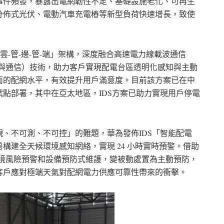
事件頻發，暴露出電網韌性不足、基礎設施老化、可再生
分佈式光伏、電動汽車充電樁等新型負荷快速增長，致使
雲-管-邊-管-端」架構，深度融合高速電力線載波通信
信息與通信）技術，助力客戶實現配電台區透明化感知與主動
面的配網水平，有效提升用戶滿意度。目前該方案已在中
試點部署，其中在亞太地區，IDS方案已助力實現用戶停電
、不可測、不可控」的難題，華為發佈IDS「智能配電
房構建全天候環境感知網絡，實現 24 小時實時預警。借助
環境風險預警和設備預防式維護，變被動處置為主動預防，
客戶應對極端天氣對配網電力供應可靠性帶來的衝擊。