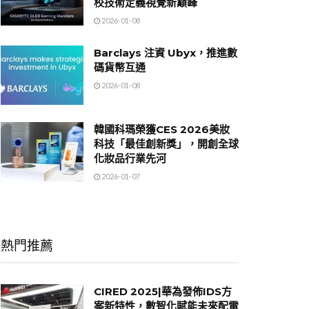
校技術定義視覺新巔峰
2026-01-08
Barclays 注資 Ubyx，推進數
碼貨幣互通
2026-01-08
韓國科瑪榮獲CES 2026美妝
科技「最佳創新獎」，開創全球
化妝品行業先河
2026-01-07
熱門推薦
CIRED 2025|華為發佈IDS方
案新特性，數智化賦能未來配電