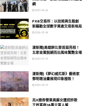
網
2025-06-26
FX8交易所：以技術與生態創
新驅動全球數字資產交易新格局
2026-01-04
漾新聞|高雄餅比登首屆亮相！
五家金賞脫穎而出風味驚艷全場
2025-07-19
漾新聞|《夢幻威尼斯》藝術家
鄧明墩油畫展現印象極致！
2025-03-19
兆X證券營業員蘇女遭控詐欺
王姓富商18萬元富人餐