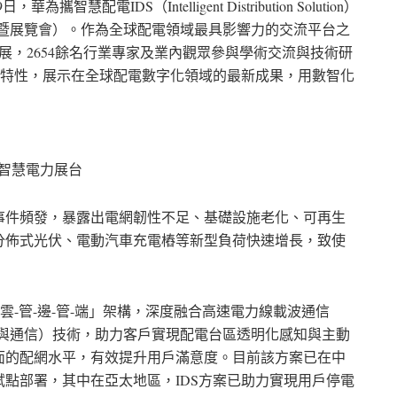
，華為攜智慧配電IDS（Intelligent Distribution Solution）
電會議暨展覽會）。作為全球配電領域最具影響力的交流平台之
參展，2654餘名行業專家及業內觀眾參與學術交流與技術研
新特性，展示在全球配電數字化領域的最新成果，用數智化
智慧電力展台
事件頻發，暴露出電網韌性不足、基礎設施老化、可再生
分佈式光伏、電動汽車充電樁等新型負荷快速增長，致使
雲-管-邊-管-端」架構，深度融合高速電力線載波通信
信息與通信）技術，助力客戶實現配電台區透明化感知與主動
面的配網水平，有效提升用戶滿意度。目前該方案已在中
試點部署，其中在亞太地區，IDS方案已助力實現用戶停電