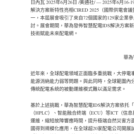
日內瓦
2025年6月26日
/美通社/ — 2025年6月16-19日
解決方案新特性亮相CIRED 2025（國際供
一，本屆展會吸引了來自72個國家的129家企業
討。展會期間，華為發佈智慧配電IDS解決方案
技術賦能未來配電網。
華為
近年來，全球配電領域正面臨多重挑戰，大停電
能源消納能力弱等問題。與此同時，全球範圍內
傳統配電系統的被動運維模式難以滿足需求。
基於上述挑戰，華為智慧配電IDS解決方案依托「
（HPLC）、智能融合終端（ECU）等ICT（
運維，縮短故障響應時間，提升極端自然災害方
國得到規模化應用，在全球超20家配電公司開展