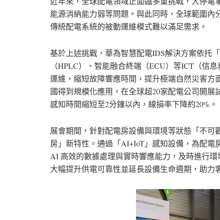
近年來，全球配電領域正面臨多重挑戰，大停電
能源消納能力弱等問題。與此同時，全球範圍內
傳統配電系統的被動運維模式難以滿足需求。
基於上述挑戰，華為智慧配電IDS解決方案依托「
（HPLC）、智能融合終端（ECU）等ICT（
運維，縮短故障響應時間，提升極端自然災害方
國得到規模化應用，在全球超20家配電公司開展
感知時間縮短至2分鐘以內，線損率下降約20%。
展會期間，針對配電房設備與環境等狀態「不可觀
房」新特性。通過「AI+IoT」感知設備，為配電
AI 高效的數據處理與實時響應能力，及時進行
大幅提升供電可靠性並延長設備生命週期，助力