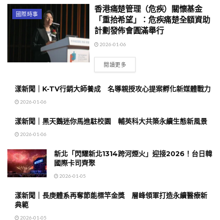
香港痛楚管理（危疾）關懷基金
國際時事
「重拾希望」：危疾痛楚全額資助
計劃發佈會圓滿舉行
2026-01-06
閱讀更多
漾新聞｜K-TV行銷大師養成 名導親授攻心提案孵化新媒體戰力
2026-01-06
漾新聞｜黑天鵝迷你馬進駐校園 輔英科大共築永續生態新風景
2026-01-06
新北「閃耀新北1314跨河煙火」迎接2026！台日韓
國際卡司齊聚
2026-01-05
漾新聞｜長庚體系再奪節能標竿金獎 層峰領軍打造永續醫療新
典範
2026-01-05