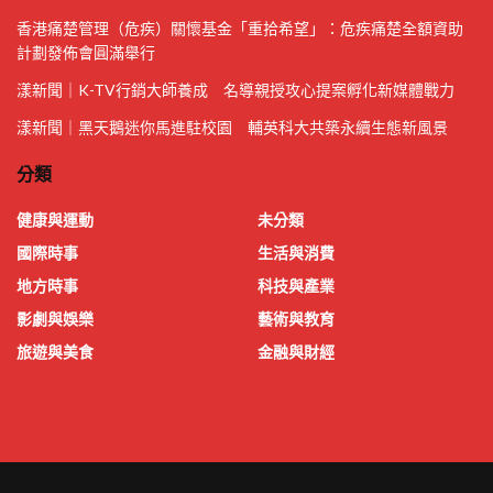
香港痛楚管理（危疾）關懷基金「重拾希望」：危疾痛楚全額資助
計劃發佈會圓滿舉行
漾新聞｜K-TV行銷大師養成 名導親授攻心提案孵化新媒體戰力
漾新聞｜黑天鵝迷你馬進駐校園 輔英科大共築永續生態新風景
分類
健康與運動
未分類
國際時事
生活與消費
地方時事
科技與產業
影劇與娛樂
藝術與教育
旅遊與美食
金融與財經