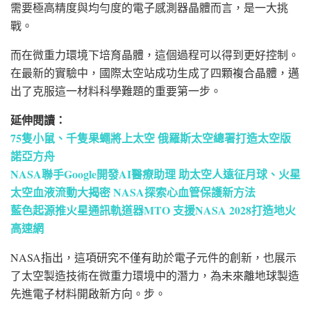
需要極高精度與均勻度的電子感測器晶體而言，是一大挑
戰。
而在微重力環境下培育晶體，這個過程可以得到更好控制。
在最新的實驗中，國際太空站成功生成了四顆複合晶體，邁
出了克服這一材料科學難題的重要第一步。
延伸閱讀：
75隻小鼠、千隻果蠅將上太空 俄羅斯太空總署打造太空版
諾亞方舟
NASA聯手Google開發AI醫療助理 助太空人遠征月球、火星
太空血液流動大揭密 NASA探索心血管保護新方法
藍色起源推火星通訊軌道器MTO 支援NASA 2028打造地火
高速網
NASA指出，這項研究不僅有助於電子元件的創新，也展示
了太空製造技術在微重力環境中的潛力，為未來離地球製造
先進電子材料開啟新方向。步。