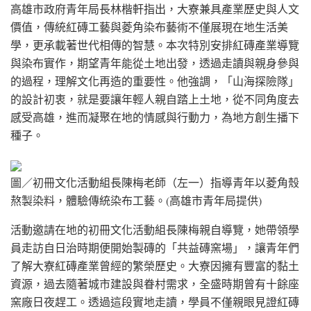
高雄市政府青年局長林楷軒指出，大寮兼具產業歷史與人文
價值，傳統紅磚工藝與菱角染布藝術不僅展現在地生活美
學，更承載著世代相傳的智慧。本次特別安排紅磚產業導覽
與染布實作，期望青年能從土地出發，透過走讀與親身參與
的過程，理解文化再造的重要性。他強調，「山海探險隊」
的設計初衷，就是要讓年輕人親自踏上土地，從不同角度去
感受高雄，進而凝聚在地的情感與行動力，為地方創生播下
種子。
圖／初冊文化活動組長陳梅老師（左一）指導青年以菱角殼
熬製染料，體驗傳統染布工藝。(高雄市青年局提供)
活動邀請在地的初冊文化活動組長陳梅親自導覽，她帶領學
員走訪自日治時期便開始製磚的「共益磚窯場」，讓青年們
了解大寮紅磚產業曾經的繁榮歷史。大寮因擁有豐富的黏土
資源，過去隨著城市建設與眷村需求，全盛時期曾有十餘座
窯廠日夜趕工。透過這段實地走讀，學員不僅親眼見證紅磚