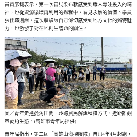
員黃彥翎表示，第一次嘗試染布就感受到職人專注投入的精
神，也從資源循環再利用的過程中，看見永續的價值。學員
張佳瑄則說，這次體驗讓自己深切感受到地方文化的獨特魅
力，也激發了對在地創生議題的關注。
圖／青年走進菱角田間，聆聽農民解說種植方式，近距離觀
察菱角生態。(高雄市青年局提供)
青年局指出，第二屆「高雄山海探險隊」自114年4月起跑，