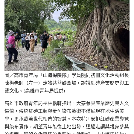
圖／高市青年局「山海探險隊」學員隨同初冊文化活動組長
陳梅老師（左一）走讀共益磚窯場，認識紅磚產業歷史與工
藝文化。(高雄市青年局提供)
高雄市政府青年局長林楷軒指出，大寮兼具產業歷史與人文
價值，傳統紅磚工藝與菱角染布藝術不僅展現在地生活美
學，更承載著世代相傳的智慧。本次特別安排紅磚產業導覽
與染布實作，期望青年能從土地出發，透過走讀與親身參與