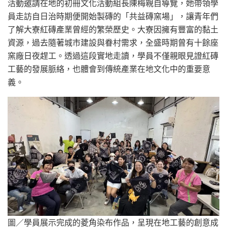
活動邀請在地的初冊文化活動組長陳梅親自導覽，她帶領學
員走訪自日治時期便開始製磚的「共益磚窯場」，讓青年們
了解大寮紅磚產業曾經的繁榮歷史。大寮因擁有豐富的黏土
資源，過去隨著城市建設與眷村需求，全盛時期曾有十餘座
窯廠日夜趕工。透過這段實地走讀，學員不僅親眼見證紅磚
工藝的發展脈絡，也體會到傳統產業在地文化中的重要意
義。
圖／學員展示完成的菱角染布作品，呈現在地工藝的創意成