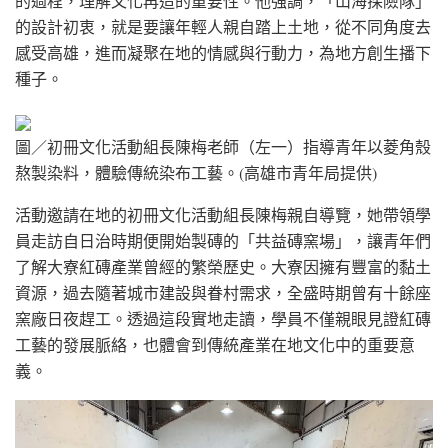
的過程，理解文化再造的重要性。他強調，「山海探險隊」
的設計初衷，就是要讓年輕人親自踏上土地，從不同角度去
感受高雄，進而凝聚在地的情感與行動力，為地方創生播下
種子。
圖／初冊文化活動組長陳梅老師（左一）指導青年以菱角殼
熬製染料，體驗傳統染布工藝。(高雄市青年局提供)
活動邀請在地的初冊文化活動組長陳梅親自導覽，她帶領學
員走訪自日治時期便開始製磚的「共益磚窯場」，讓青年們
了解大寮紅磚產業曾經的繁榮歷史。大寮因擁有豐富的黏土
資源，過去隨著城市建設與眷村需求，全盛時期曾有十餘座
窯廠日夜趕工。透過這段實地走讀，學員不僅親眼見證紅磚
工藝的發展脈絡，也體會到傳統產業在地文化中的重要意
義。