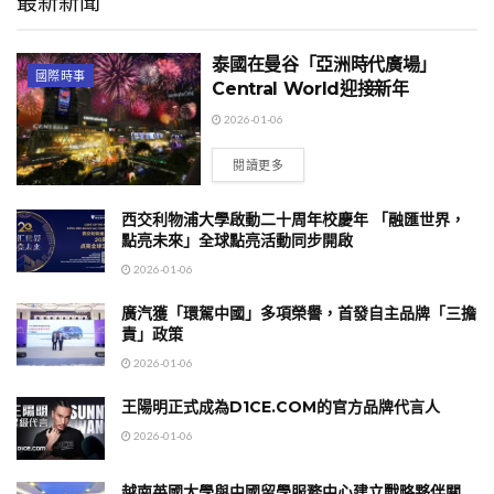
最新新聞
泰國在曼谷「亞洲時代廣場」
國際時事
Central World迎接新年
2026-01-06
閱讀更多
西交利物浦大學啟動二十周年校慶年 「融匯世界，
點亮未來」全球點亮活動同步開啟
2026-01-06
廣汽獲「環駕中國」多項榮譽，首發自主品牌「三擔
責」政策
2026-01-06
王陽明正式成為D1CE.COM的官方品牌代言人
2026-01-06
越南英國大學與中國留學服務中心建立戰略夥伴關