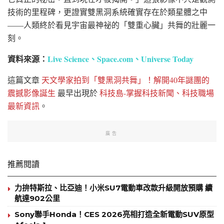
技術的里程碑，更證實雙黑洞系統確實存在於類星體之中
——人類終於看見宇宙最神祕的「雙重心臟」共舞的壯麗一
刻。
資料來源：
Live Science、
Space.com、
Universe Today
這篇文章
天文學家拍到「雙黑洞共舞」！解開40年謎團的
震撼影像誕生
最早出現於
科技島-掌握科技新聞、科技職場
最新資訊
。
廣告
推薦閱讀
力拚特斯拉、比亞迪！小米SU7電動車改款升級開放預購 續
航達902公里
Sony聯手Honda！CES 2026亮相打造全新電動SUV原型