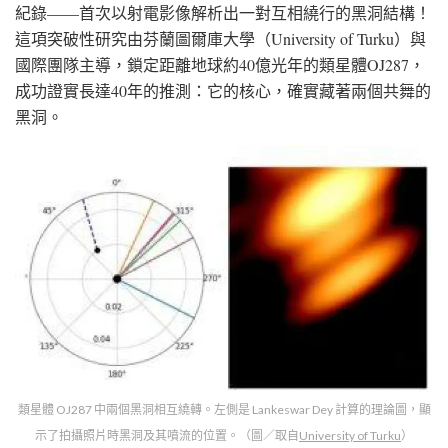
紀錄——首次以射電影像解析出一對互相繞行的黑洞結構！
這項突破性研究由芬蘭圖爾庫大學（University of Turku）與
國際團隊主導，鎖定距離地球約40億光年的類星體OJ287，
成功證實長達40年的推測：它的核心，確實藏著兩個共舞的
黑洞。
類星體 OJ287 中兩個黑洞相互繞轉。左側是 Lankeswar Dey 計算的理論圖，顯
示了拍攝照片時黑洞及其噴流的位置。（圖／取自
University of Turku
）