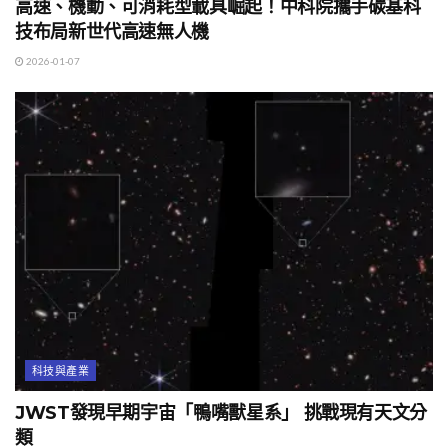
高速、機動、可消耗型載具崛起！中科院攜手碳基科
技布局新世代高速無人機
2026-01-07
科技與產業
JWST發現早期宇宙「鴨嘴獸星系」 挑戰現有天文分
類