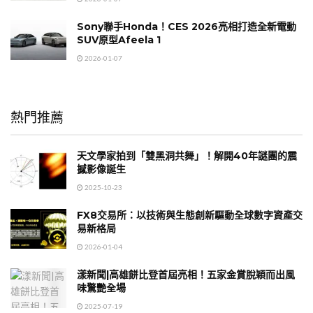
Sony聯手Honda！CES 2026亮相打造全新電動
SUV原型Afeela 1
2026-01-07
熱門推薦
天文學家拍到「雙黑洞共舞」！解開40年謎團的震
撼影像誕生
2025-10-23
FX8交易所：以技術與生態創新驅動全球數字資產交
易新格局
2026-01-04
漾新聞|高雄餅比登首屆亮相！五家金賞脫穎而出風
味驚艷全場
2025-07-19