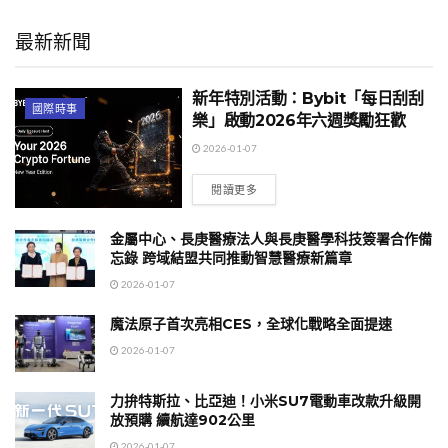
最新新聞
新年特別活動：Bybit「每日刮刮
國際時事
樂」啟動2026年六週獎勵狂歡
2026-01-07
閱讀更多
金屬中心、長庚醫療法人與長庚醫學科技簽署合作備
忘錄 跨域結盟共同推動智慧醫療新篇章
2026-01-07
魔法原子首次亮相CES，全球化戰略全面提速
2026-01-07
力拚特斯拉、比亞迪！小米SU7電動車改款升級開
放預購 續航達902公里
2026-01-07