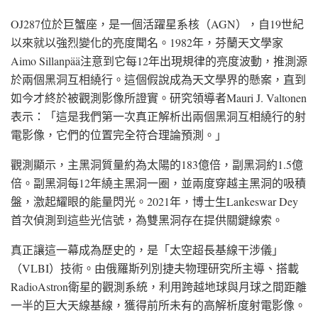
OJ287位於巨蟹座，是一個活躍星系核（AGN），自19世紀
以來就以強烈變化的亮度聞名。1982年，芬蘭天文學家
Aimo Sillanpää注意到它每12年出現規律的亮度波動，推測源
於兩個黑洞互相繞行。這個假說成為天文學界的懸案，直到
如今才終於被觀測影像所證實。研究領導者Mauri J. Valtonen
表示：「這是我們第一次真正解析出兩個黑洞互相繞行的射
電影像，它們的位置完全符合理論預測。」
觀測顯示，主黑洞質量約為太陽的183億倍，副黑洞約1.5億
倍。副黑洞每12年繞主黑洞一圈，並兩度穿越主黑洞的吸積
盤，激起耀眼的能量閃光。2021年，博士生Lankeswar Dey
首次偵測到這些光信號，為雙黑洞存在提供關鍵線索。
真正讓這一幕成為歷史的，是「太空超長基線干涉儀」
（VLBI）技術。由俄羅斯列別捷夫物理研究所主導、搭載
RadioAstron衛星的觀測系統，利用跨越地球與月球之間距離
一半的巨大天線基線，獲得前所未有的高解析度射電影像。