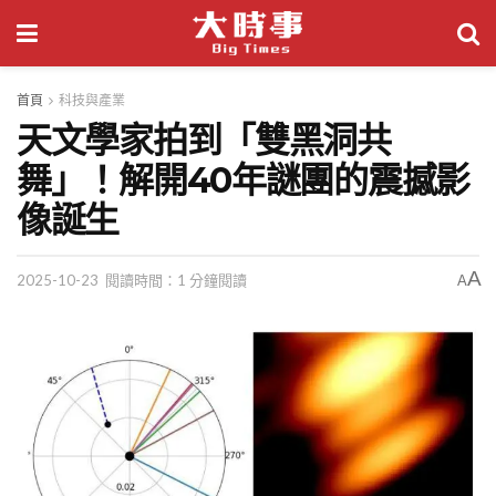
首頁
科技與產業
天文學家拍到「雙黑洞共
舞」！解開40年謎團的震撼影
像誕生
A
2025-10-23
閱讀時間：1 分鐘閱讀
A