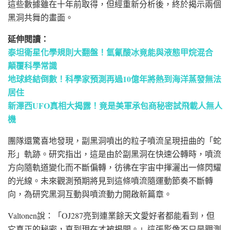
這些數據雖在十年前取得，但經重新分析後，終於揭示兩個
黑洞共舞的畫面。
延伸閱讀：
泰坦衛星化學規則大翻盤！氫氰酸冰竟能與液態甲烷混合
顛覆科學常識
地球終結倒數！科學家預測再過10億年將熱到海洋蒸發無法
居住
新澤西UFO真相大揭露！竟是美軍承包商秘密試飛載人無人
機
團隊還驚喜地發現，副黑洞噴出的粒子噴流呈現扭曲的「蛇
形」軌跡。研究指出，這是由於副黑洞在快速公轉時，噴流
方向隨軌道變化而不斷偏轉，彷彿在宇宙中揮灑出一條閃耀
的光線。未來觀測預期將見到這條噴流隨運動節奏不斷轉
向，為研究黑洞互動與噴流動力開啟新篇章。
Valtonen說：「OJ287亮到連業餘天文愛好者都能看到，但
它真正的秘密，直到現在才被揭開。」這張影像不只是觀測