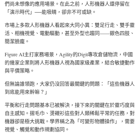
們尚未想像的應用場景。在此之前，人形機器人還停留在
「演示時代」──能吸睛，卻非不可或缺。
市場上多款人形機器人看起來大同小異：雙足行走、雙手靈
活、相機視覺、電動驅動，甚至外型也趨同——銀色四肢、
簡潔臉龐。
Figure AI主打家務場景，Agility的Digit專攻倉儲物流，中國
的幾家企業則將人形機器人視為國家級產業，結合敏捷動作
與平價策略。
但無論誰領跑，大家仍沒回答最關鍵的問題：「這些機器人
到底能用來幹嘛？」
平衡和行走問題基本已被解決，接下來的關鍵在於靈巧度與
自主感知。摺毛巾、燙襯衫這些對人類稀鬆平常的任務，對
機器卻是極大挑戰。學界稱之為「可變形物體操作」，需要
視覺、觸覺和動作規劃協同。