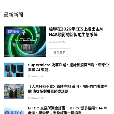
最新新聞
綠聯在2026年CES上推出由AI
國際時事
NAS領銜的新智能生態系統
2026-01-07
閱讀更多
Supermicro 為客戶端、邊緣和消費市場，帶來企
業級 AI 效能
2026-01-06
《人生只租不賣》首映亮相 黃河、陳姸霏鬥嘴成亮
點 唐從聖對戲巨蟒成話題
2026-01-06
BTCC 交易所深度評價： BTCC是詐騙嗎? 14 年
老牌、優缺點、安全評價一篇搞定