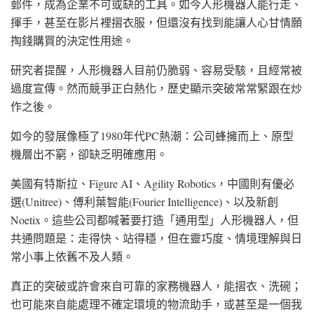
郵件，成為企業不可或缺的工具。如今人形機器人能行走、
揮手，甚至在影片裡摺衣服，但還沒有找到能讓人心甘情願
掏錢購買的決定性用途。
研究者提醒，人形機器人目前仍脆弱、容易受駭，且經常被
過度宣傳。然而競爭正白熱化，歷史顯示突破常常緊跟在炒
作之後。
如今的發展像極了1980年代PC熱潮：公司蜂擁而上、原型
機層出不窮，卻缺乏明確應用。
美國有特斯拉、Figure AI、Agility Robotics，中國則有優必
選(Unitree)、傅利葉智能(Fourier Intelligence)、以及新創
Noetix。這些公司都喊著要打造「通用型」人形機器人，但
共通問題是：走得快、站得穩，但在靈巧度、情境理解與日
常小事上依舊不及人類。
真正的突破或許會來自可靠的家務機器人，能摺衣、洗碗；
也可能來自能處理不確定環境的物流助手，或甚至是一個我