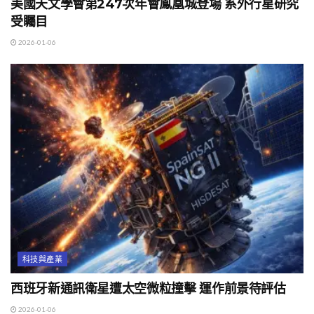
美國天文學會第247次年會鳳凰城登場 系外行星研究
受矚目
2026-01-06
科技與產業
西班牙新通訊衛星遭太空微粒撞擊 運作前景待評估
2026-01-06