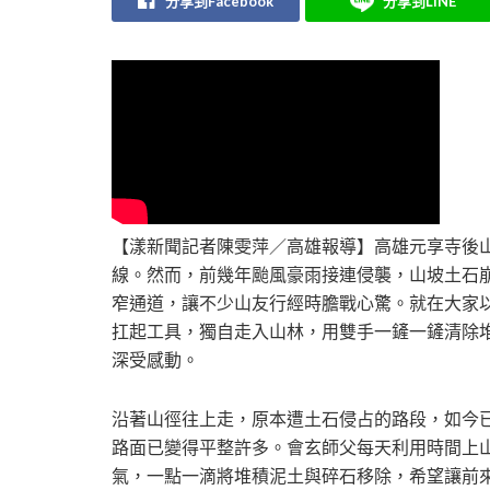
分享到Facebook
分享到LINE
【漾新聞記者陳雯萍／高雄報導】高雄元享寺後
線。然而，前幾年颱風豪雨接連侵襲，山坡土石
窄通道，讓不少山友行經時膽戰心驚。就在大家
扛起工具，獨自走入山林，用雙手一鏟一鏟清除
深受感動。
沿著山徑往上走，原本遭土石侵占的路段，如今
路面已變得平整許多。會玄師父每天利用時間上
氣，一點一滴將堆積泥土與碎石移除，希望讓前