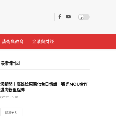
藝術與教育
金融與財經
最新新聞
地方時事
漾新聞｜高雄松原深化台日情誼 觀光MOU合作
邁向新里程碑
2026-05-10
閱讀更多