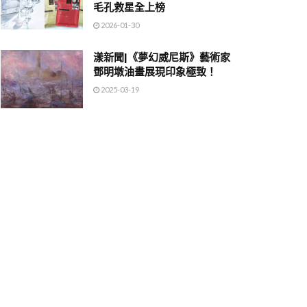
毛孔救星全上榜
2026-01-30
漾新聞|《夢幻威尼斯》藝術家
鄧明墩油畫展現印象極致！
2025-03-19