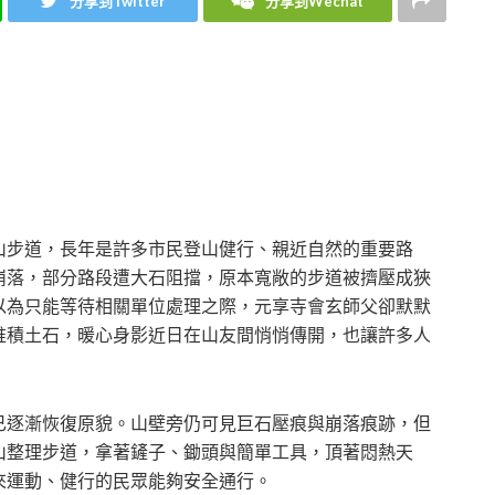
分享到Twitter
分享到Wechat
山步道，長年是許多市民登山健行、親近自然的重要路
崩落，部分路段遭大石阻擋，原本寬敞的步道被擠壓成狹
以為只能等待相關單位處理之際，元享寺會玄師父卻默默
堆積土石，暖心身影近日在山友間悄悄傳開，也讓許多人
已逐漸恢復原貌。山壁旁仍可見巨石壓痕與崩落痕跡，但
山整理步道，拿著鏟子、鋤頭與簡單工具，頂著悶熱天
來運動、健行的民眾能夠安全通行。