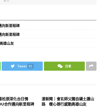
廣告
邁向新里程碑
邁向新里程碑
高雄山友
Tweet
81
分享
地方時事
雄松原深化台日情
漾新聞｜會玄師父獨自鏟土護山
OU合作邁向新里程碑
路 暖心善行感動高雄山友