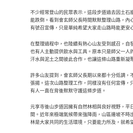
不少經常登山的民眾表示，這段步道過去因土石
能跌倒。看到會玄師父長時間默默整理山路，內
有號召宣傳，只是單純希望大家走山路時能更安
在整理過程中，也陸續有熱心山友受到感召，自
也有人主動提供飲水與工具。原本只是師父一人
汗水與泥土之間彼此合作，也讓這條山路重新凝
許多山友提到，會玄師父長期以來都十分低調，
張揚。這次山路整理工作，同樣沒有任何宣傳，
有人一直在背後默默守護這條步道。
元享寺後山步道因擁有自然林相與良好視野，平
間。近年來極端氣候帶來強降雨，山區邊坡不時
林是大家共同的生活環境，只要能力所及，就希