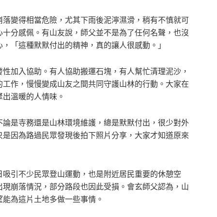
崩落變得相當危險，尤其下雨後泥濘濕滑，稍有不慎就可
心十分感佩。有山友說，師父並不是為了任何名聲，也沒
心，「這種默默付出的精神，真的讓人很感動。」
發性加入協助。有人協助搬運石塊，有人幫忙清理泥沙，
的工作，慢慢變成山友之間共同守護山林的行動。大家在
聚出溫暖的人情味。
不論是寺務還是山林環境維護，總是默默付出，很少對外
只是因為路過民眾發現後拍下照片分享，大家才知道原來
日吸引不少民眾登山運動，也是附近居民重要的休憩空
出現崩落情況，部分路段也因此受損。會玄師父認為，山
望能為這片土地多做一些事情。