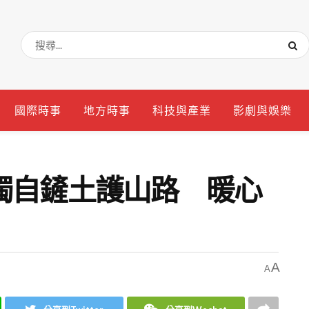
國際時事
地方時事
科技與產業
影劇與娛樂
獨自鏟土護山路 暖心
A
A