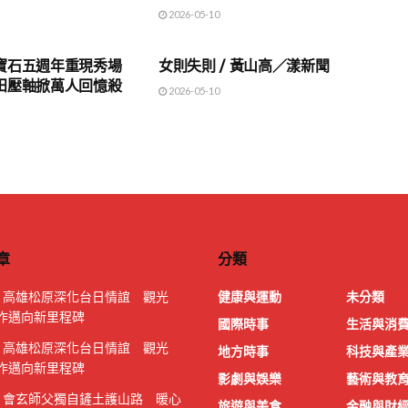
2026-05-10
地方時事
寶石五週年重現秀場
女則失則 / 黃山高／漾新聞
田壓軸掀萬人回憶殺
2026-05-10
章
分類
｜高雄松原深化台日情誼 觀光
健康與運動
未分類
作邁向新里程碑
國際時事
生活與消
｜高雄松原深化台日情誼 觀光
地方時事
科技與產
作邁向新里程碑
影劇與娛樂
藝術與教
｜會玄師父獨自鏟土護山路 暖心
旅遊與美食
金融與財