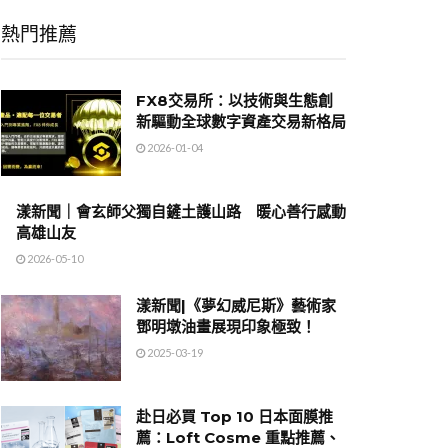
熱門推薦
FX8交易所：以技術與生態創
新驅動全球數字資產交易新格局
2026-01-04
漾新聞｜會玄師父獨自鏟土護山路 暖心善行感動
高雄山友
2026-05-10
漾新聞|《夢幻威尼斯》藝術家
鄧明墩油畫展現印象極致！
2025-03-19
赴日必買 Top 10 日本面膜推
薦：Loft Cosme 重點推薦、