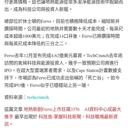
付更高價格。這也讓地熱能源從眾多潔淨能源技術中脫穎而
出，成為科技公司與投資人新寵。
總部位於休士頓的Fervo，目前也積極降低成本，縮短新井
鑽探時間。公司最初的地熱井需要數十天才能完成，每英尺
成本超過1000美元；在完成14口井後，Fervo已將鑽探時間
與每英尺成本降低約三分之二。
Fervo去年12月宣布完成4.62億美元募資。TechCrunch去年底
訪問的氣候科技與能源投資人，幾乎一致預期公司將進行
IPO。在超大型雲端業者需求，以及Cape Station計畫數據支
持下，市場認為Fervo已成功走出俗稱的「死亡谷」。如今
完成IPO後，Fervo似乎已穩穩站上另一端。
techcrunch
資料來源：
這篇文章
地熱新創Fervo上市狂飆33％ AI資料中心成最大
推手
最早出現於
科技島-掌握科技新聞、科技職場最新資
訊
。