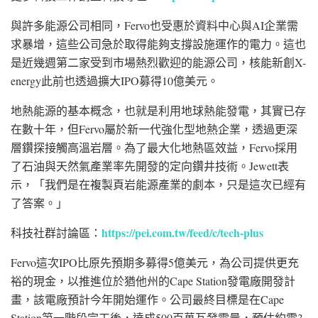
與許多能源公司相同，Fervo也受惠於資料中心與AI企業需
求暴增，這些公司急於取得能夠支撐設施運作的電力。這也
是近幾週第二家受到市場熱烈歡迎的能源公司，核能新創X-
energy此前也透過擴大IPO募得10億美元。
地熱能源的基本概念，也就是利用地球熱能發電，其實已存
在數十年，但Fervo屬於新一代強化型地熱企業，透過更深
層鑽探接觸高溫岩層。為了最大化地熱區效益，Fervo採用
了石油與天然氣產業率先開發的定向鑽井技術。Jewett表
示，「我們是在複製頁岩能源產業的劇本，只是這次已經有
了答案。」
https://pei.com.tw/feed/c/tech-plus
科技社群討論區：
Fervo這次IPO比原先預期多募得5億美元，為公司提供更充
裕的現金，以推進位於猶他州的Cape Station發電廠開發計
畫，該電廠預計今年開始運作。公司最終目標是在Cape
Station第一階段完工後，達成500百萬瓦發電量，預估約需3