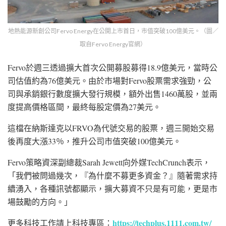
地熱能源新創公司Fervo Energy在公開上市首日，市值突破100億美元。（圖／
取自Fervo Energy官網）
Fervo於週三透過擴大首次公開募股募得18.9億美元，當時公
司估值約為76億美元。由於市場對Fervo股票需求強勁，公
司與承銷銀行數度擴大發行規模，額外出售1460萬股，並兩
度提高價格區間，最終每股定價為27美元。
這檔在納斯達克以FRVO為代號交易的股票，週三開始交易
後再度大漲33％，推升公司市值突破100億美元。
Fervo策略資深副總裁Sarah Jewett向外媒TechCrunch表示，
「我們被問過幾次，『為什麼不募更多資金？』隨著需求持
續湧入，各種訊號都顯示，擴大募資不只是有可能，更是市
場鼓勵的方向。」
https://techplus.1111.com.tw/
更多科技工作請上科技專區：