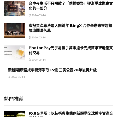
台中夜生活不只唱歌？「傳播娛樂」逐漸變成聚會文
化的一部分
2026-05-14
虛擬資產專法進入關鍵年 BingX 合作舉辦未來趨勢
論壇圓滿落幕
2026-05-14
PhotonPay光子易攜手萬事達卡完成首筆智能體支
付交易
2026-05-14
漾新聞|康裕成李昆澤爭取1.5億 三民公園20年後再升級
2026-05-14
熱門推薦
FX8交易所：以技術與生態創新驅動全球數字資產交