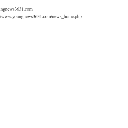
ews3631.com⁠
ngnews3631.com/news_home.php⁠