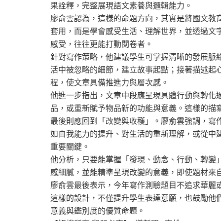
果詮釋，完整展現語文素養與邏輯能力。
廖俞雲認為，這樣的命題方向，其實是將國文教
套用，而是學會感受生活、理解世界，並透過文
感受，往往更能打動閱卷者。
針對寫作策略，他建議學生可掌握清晰的發展脈
活中被忽略的細節，建立故事起點；接著描述起
程，使文章具備推進力與層次感。
他進一步指出，文章中段應呈現具體行動與轉化
品，或重新賦予物品新的功能與意義。這樣的描
最後則應回到「改變與收穫」。廖俞雲強調，寫
如自我能力的提升、對生活的重新理解，或從中
重要關鍵。
他分析，只要能掌握「發現、動念、行動、轉變
感細膩，並能精準呈現改變的意義，即使題材來
廖俞雲最後表示，今年寫作測驗題目不追求華麗
這樣的設計，不僅提升學生表達意願，也鼓勵他
意義與鑑別度的優質命題。