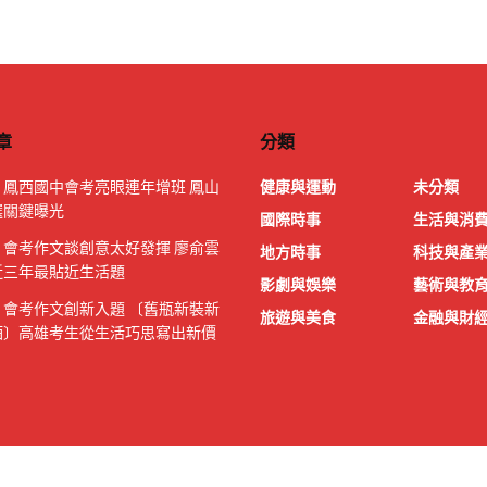
章
分類
｜鳳西國中會考亮眼連年增班 鳳山
健康與運動
未分類
選關鍵曝光
國際時事
生活與消
｜會考作文談創意太好發揮 廖俞雲
地方時事
科技與產
近三年最貼近生活題
影劇與娛樂
藝術與教
｜會考作文創新入題 〔舊瓶新裝新
旅遊與美食
金融與財
酒〕高雄考生從生活巧思寫出新價