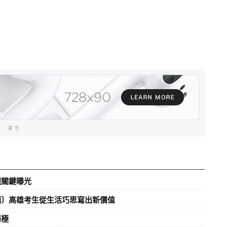
廣告
選關鍵曝光
酒〕高雄考生從生活巧思寫出新價值
兩極