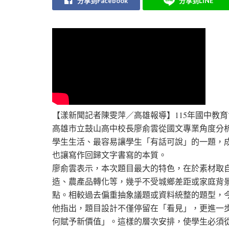
分享到Facebook
分享到LINE
【漾新聞記者陳雯萍／高雄報導】115年國中教
高雄市立鼓山高中校長廖俞雲從國文專業角度分
學生生活、最容易讓學生「有話可說」的一題，
也讓寫作回歸文字書寫的本質。
廖俞雲表示，本次題目最大的特色，在於素材取
造、農產品轉化等，幾乎不受城鄉差距或家庭背
點。相較過去偏重抽象議題或資料統整的題型，
他指出，題目設計不僅停留在「看見」，更進一
何賦予新價值」。這樣的層次安排，使學生必須