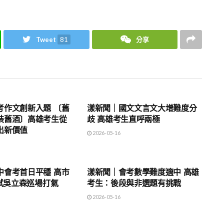
Tweet
81
分享
地方時事
考作文創新入題 〔舊
漾新聞｜國文文言文大增難度分
裝舊酒〕高雄考生從
歧 高雄考生直呼兩極
出新價值
2026-05-16
地方時事
中會考首日平穩 高市
漾新聞｜會考數學難度適中 高雄
應試吳立森巡場打氣
考生：後段與非選題有挑戰
2026-05-16