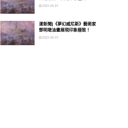
2025-03-19
漾新聞|《夢幻威尼斯》藝術家
鄧明墩油畫展現印象極致！
2025-03-19