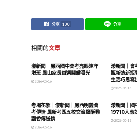
分享
130
分享
相關的
文章
地方時事
地方時事
漾新聞｜鳳西國中會考亮眼連年
漾新聞｜會
增班 鳳山家長首選關鍵曝光
瓶新裝新瓶
生活巧思寫
2026-05-16
2026-05-16
地方時事
地方時事
考場花絮｜漾新聞｜鳳西明義會
漾新聞｜國
考傳情 鳳新考區五校交流鹽酥雞
19710人
飄香傳送情
2026-05-16
2026-05-16