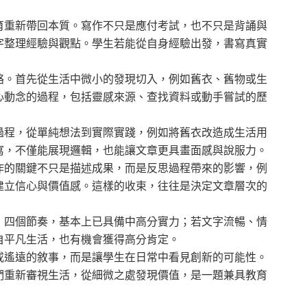
育重新帶回本質。寫作不只是應付考試，也不只是背誦與
字整理經驗與觀點。學生若能從自身經驗出發，書寫真實
絡。首先從生活中微小的發現切入，例如舊衣、舊物或生
心動念的過程，包括靈感來源、查找資料或動手嘗試的歷
過程，從單純想法到實際實踐，例如將舊衣改造成生活用
寫，不僅能展現邏輯，也能讓文章更具畫面感與說服力。
作的關鍵不只是描述成果，而是反思過程帶來的影響，例
建立信心與價值感。這樣的收束，往往是決定文章層次的
」四個節奏，基本上已具備中高分實力；若文字流暢、情
自平凡生活，也有機會獲得高分肯定。
或遙遠的敘事，而是讓學生在日常中看見創新的可能性。
們重新審視生活，從細微之處發現價值，是一題兼具教育