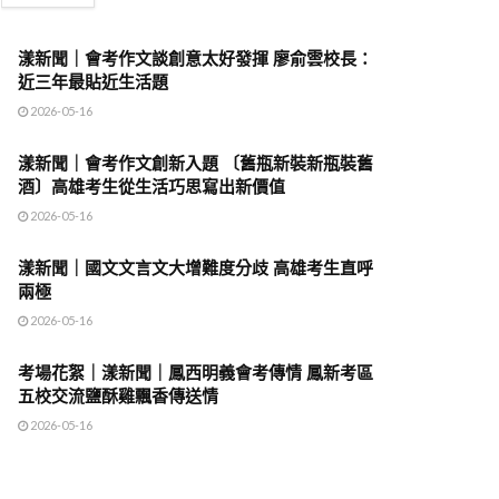
漾新聞｜會考作文談創意太好發揮 廖俞雲校長：
近三年最貼近生活題
2026-05-16
漾新聞｜會考作文創新入題 〔舊瓶新裝新瓶裝舊
酒〕高雄考生從生活巧思寫出新價值
2026-05-16
漾新聞｜國文文言文大增難度分歧 高雄考生直呼
兩極
2026-05-16
考場花絮｜漾新聞｜鳳西明義會考傳情 鳳新考區
五校交流鹽酥雞飄香傳送情
2026-05-16