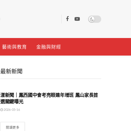
藝術與教育
金融與財經
最新新聞
地方時事
漾新聞｜鳳西國中會考亮眼連年增班 鳳山家長首
選關鍵曝光
2026-05-16
閱讀更多