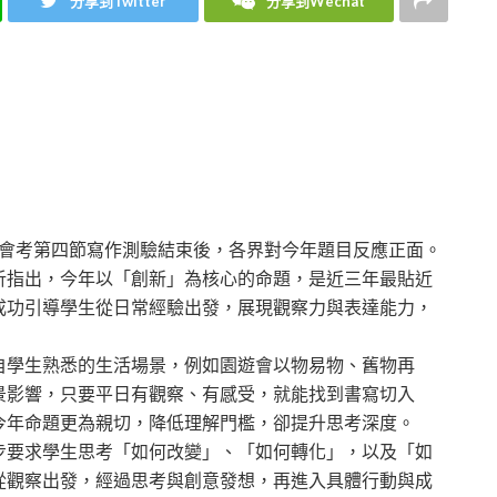
分享到Twitter
分享到Wechat
育會考第四節寫作測驗結束後，各界對今年題目反應正面。
析指出，今年以「創新」為核心的命題，是近三年最貼近
成功引導學生從日常經驗出發，展現觀察力與表達能力，
自學生熟悉的生活場景，例如園遊會以物易物、舊物再
景影響，只要平日有觀察、有感受，就能找到書寫切入
今年命題更為親切，降低理解門檻，卻提升思考深度。
步要求學生思考「如何改變」、「如何轉化」，以及「如
從觀察出發，經過思考與創意發想，再進入具體行動與成