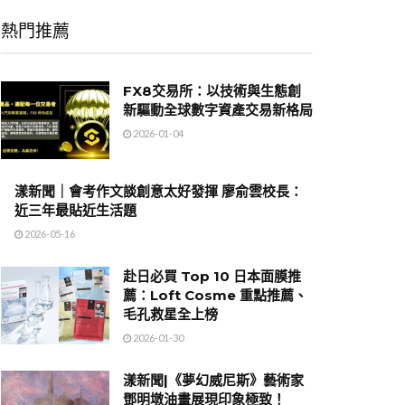
熱門推薦
FX8交易所：以技術與生態創
新驅動全球數字資產交易新格局
2026-01-04
漾新聞｜會考作文談創意太好發揮 廖俞雲校長：
近三年最貼近生活題
2026-05-16
赴日必買 Top 10 日本面膜推
薦：Loft Cosme 重點推薦、
毛孔救星全上榜
2026-01-30
漾新聞|《夢幻威尼斯》藝術家
鄧明墩油畫展現印象極致！