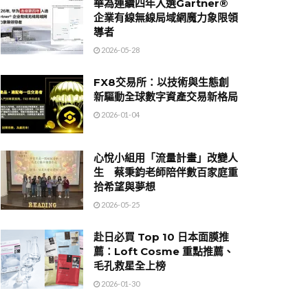
華為連續四年入選Gartner®
企業有線無線局域網魔力象限領
導者
2026-05-28
FX8交易所：以技術與生態創
新驅動全球數字資產交易新格局
2026-01-04
心悅小組用「流量計畫」改變人
生 蔡秉鈞老師陪伴數百家庭重
拾希望與夢想
2026-05-25
赴日必買 Top 10 日本面膜推
薦：Loft Cosme 重點推薦、
毛孔救星全上榜
2026-01-30