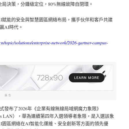
全局決策，分鍾級定位，
80%
無線故障自閉環。
I
賦能的安全與智慧園區網絡布局，攜手伙伴和客戶共建
贏
AI
時代。
cn/topic/solutions/enterprise-network/2026-gartner-campus-
廣告
式發布了
2026
年《企業有線無線局域網魔力象限》
ess LAN
），華為連續第四年入選領導者象限，是入選該象
I
園區網絡在
AI
智能化運維、安全創新等方面的領先優