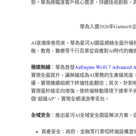
勢。華為將瞄准客戶核心需求，持續技術創新，
華為入選2026年Gartn
AI
浪潮席卷而來，華為星河
AI
園區網絡全面升級
融、教育、醫療等千行百業從容應對
AI
時代的機
極速無線
：華為首發
AirEngine Wi-Fi 7 Advanced 
實現全面提升，讓無線成為
AI
業務的生產級底座
擾，實現連續組網下終端性能翻倍；其次，針對
實現毫秒級定向增強，使終端移動環境下速率不
個
“
超級
AP”
，實現全網漫游零丟包。
全域安全
：推出星河
AI
全域安全園區解決方案，
資產安全：政府、金融等行業啞終端設備激