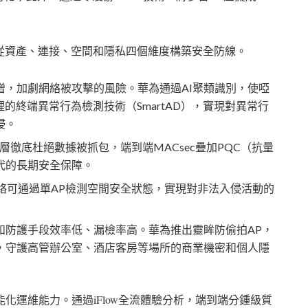
從資產、連接、空間和隱私四個維度構築安全防線。
增，加劇網絡被攻擊的風險。華為通過
AI
聚類識別，使啞
理的終端異常行為檢測技術（
SmartAD
），實現對異常行
侵。
層徹底杜絕數據被抓包，端到端
MACsec
疊加
PQC
（抗量
代的長期安全保障。
絡可通過單
AP
檢測空間安全狀態，實現對非法入侵活動的
和防護手段效率低、漏檢率高。華為推出靈眸防偷拍
AP
，
，守護高管辦公室、酒店客房等場所的商業機密和個人隱
能化運維能力。通過
iFlow
全流體驗分析，端到端分鍾級質