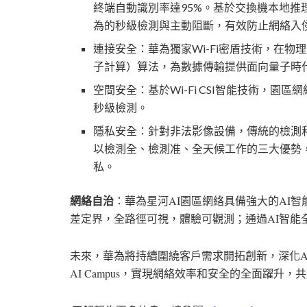
終端自動識別率達
95%
。基於交換機本地推
為的秒級檢測與主動阻斷，有效防止網絡入
連接安全：華為獨家
Wi-Fi
密盾技術，在物理
子計算）算法，為數據傳輸提供面向量子時
空間安全：基於
Wi-Fi CSI
智能技術，園區網
秒級檢測。
隱私安全：針對非法影像設備，傳統的檢測
以檢測全、檢測准、全天候工作的三大優勢
私。
網絡自治
：華為星河
AI
園區網絡具備強大的
AI
智
差定界，全路徑可視，體驗可觀測；通過
AI
智能
未來，華為將持續圍繞客戶需求開拓創新，深化
A
AI Campus
，實現網絡效率和安全的全面躍升，共