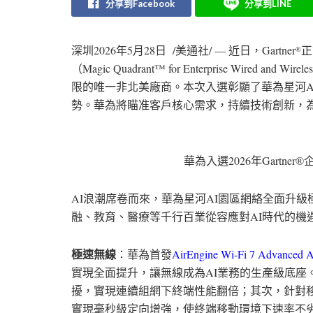
分享到Facebook
分享到LINE
深圳
2026年5月28日
/
美通社
/ —
近日，
Gartner
正
®
（
Magic Quadrant™ for Enterprise Wired and Wirel
限的唯一非北美廠商。本次入選彰顯了華為星河
A
勢。華為將瞄准客戶核心需求，持續技術創新，
華為入選2026年Gartn
AI
浪潮席卷而來，華為星河
AI
園區網絡全面升級
融、教育、醫療等千行百業從容應對
AI
時代的機
極速無線
：華為首發
AirEngine Wi-Fi 7 Advanced 
實現全面提升，讓無線成為
AI
業務的生產級底座
擾，實現連續組網下終端性能翻倍；其次，針對
實現毫秒級定向增強，使終端移動環境下速率不