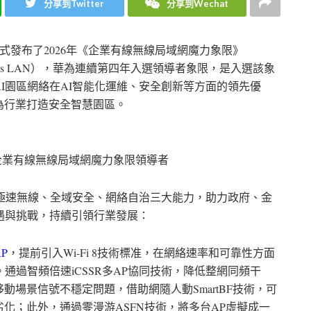
分享到Twitter
分享到Wechat
式發布了
2026
年《企業有線無線局域網魔力象限》
ess LAN
），華為連續第四年入選領導者象限，是入選該象
I
園區網絡在
AI
智能化運維、安全創新等方面的領先優
為行業打造安全智慧園區。
er®企業有線無線局域網魔力象限領導者
極速無線、全域安全、網絡自治三大能力，助力政府、金
遇與挑戰，持續引領行業發展：
AP
，提前引入
Wi-Fi 8
技術標准，在網絡速率和可靠性方面
。通過智頻倍速
iCSSR
多
AP
協同技術，降低整網同頻干
移動場景信號不穩定問題，借助網隨人動
SmartBF
技術，可
劣化；此外，通過零漫游
ASFN
技術，將多台
AP
虛擬成一