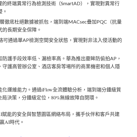
理的終端異常行為檢測技術（
SmartAD
），實現對異常行
侵。
層徹底杜絕數據被抓包，端到端
MACsec
疊加
PQC
（抗量
代的長期安全保障。
絡可通過單
AP
檢測空間安全狀態，實現對非法入侵活動的
和防護手段效率低、漏檢率高。華為推出靈眸防偷拍
AP
，
，守護高管辦公室、酒店客房等場所的商業機密和個人隱
能化運維能力。通過
iFlow
全流體驗分析，端到端分鍾級質
全局決策，分鍾級定位，
80%
無線故障自閉環。
I
賦能的安全與智慧園區網絡布局，攜手伙伴和客戶共建
贏
AI
時代。