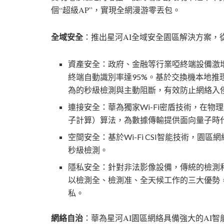
個
“
超級
AP”
，實現全網漫游零丟包。
全域安全
：推出星河
AI
全域安全園區解決方案，
資產安全：政府、金融等行業啞終端設備激
終端自動識別率達
95%
。基於交換機本地推
為的秒級檢測與主動阻斷，有效防止網絡入
連接安全：華為獨家
Wi-Fi
密盾技術，在物理
子計算）算法，為數據傳輸提供面向量子時
空間安全：基於
Wi-Fi CSI
智能技術，園區網
秒級檢測。
隱私安全：針對非法影像設備，傳統的檢測
以檢測全、檢測准、全天候工作的三大優勢
私。
網絡自治
：華為星河
AI
園區網絡具備強大的
AI
智