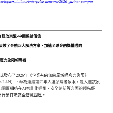
cn/topic/solutions/enterprise-network/2026-gartner-campus-
平台釋放東盟-中國數據價值
升級數字金融四大解決方案，加速全球金融機構邁向
網魔力象限領導者
式發布了
2026
年《企業有線無線局域網魔力象限》
ess LAN
），華為連續第四年入選領導者象限，是入選該象
I
園區網絡在
AI
智能化運維、安全創新等方面的領先優
為行業打造安全智慧園區。