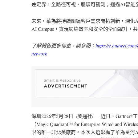
差定界，全路徑可視，體驗可觀測；通過
AI
智能
未來，華為將持續圍繞客戶需求開拓創新，深化
A
AI Campus
，實現網絡效率和安全的全面躍升，共
了解報告更多信息，請參閱：
https://e.huawei.com/
network
深圳
2026年5月28日
/
美通社
/ —
近日，
Gartner
正
®
（
Magic Quadrant™ for Enterprise Wired and Wirel
限的唯一非北美廠商。本次入選彰顯了華為星河
A