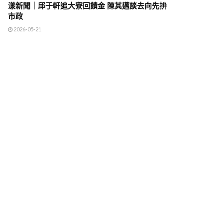
漾新聞｜邱于軒追大寮回饋金 陳其邁談去向先拚
市政
2026-05-21