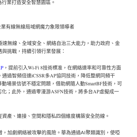
為行業打造安全智慧園區。
er®企業有線無線局域網魔力象限領導者
極速無線、全域安全、網絡自治三大能力，助力政府、金
遇與挑戰，持續引領行業發展：
AP
，提前引入
Wi-Fi 8
技術標准，在網絡速率和可靠性方面
。通過智頻倍速
iCSSR
多
AP
協同技術，降低整網同頻干
移動場景信號不穩定問題，借助網隨人動
SmartBF
技術，可
劣化；此外，通過零漫游
ASFN
技術，將多台
AP
虛擬成一
從資產、連接、空間和隱私四個維度構築安全防線。
增，加劇網絡被攻擊的風險。華為通過
AI
聚類識別，使啞