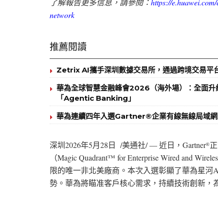
了解報告更多信息，請參閱：
https://e.huawei.com/
network
推薦閱讀
Zetrix AI攜手深圳數據交易所，通過跨境交易
華為全球智慧金融峰會2026（海外場）：全面
「Agentic Banking」
華為連續四年入選Gartner®企業有線無線局域
深圳
2026年5月28日
/
美通社
/ —
近日，
Gartner
正
®
（
Magic Quadrant™ for Enterprise Wired and Wirel
限的唯一非北美廠商。本次入選彰顯了華為星河
A
勢。華為將瞄准客戶核心需求，持續技術創新，