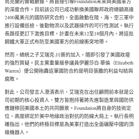
烏克蘭的實戰數據，將直接引導Foundation未來與美國軍方
的深度合作。目前該公司已成功斬換美國聯邦政府總額高達
2400萬美元的國防研究合約，全面啟動在陸、海、空三軍中
進行設備巡檢、後勤物流以及武器操作的可行性測試。執行
長路徑更訂下激進目標，計畫在未來12至18個月內，將這批
鋼鐵大軍正式布防至美國軍方的前線衝突地帶。
然而，總統之子艾瑞克·川普的加入，隨即引發了美國政壇
的強烈質疑。民主黨重量級參議員伊麗莎白·華倫（Elizabeth
Warren）便公開砲轟這筆國防合約是明目張膽的利益勾結與
腐敗。
對此，公司發言人澄清表示，艾瑞克在出任顧問前本就是公
司初期的核心投資人，雙方皆抱持著將先進製造業與國防供
應鏈移回美國本土的共同願景。Foundation將自身的技術定
位，高度綁定於美中地緣政治對抗的防線大局上。執行長明
確指出，他們的終極目標是為美軍打造出全面碾壓中國的頂
級機器人。