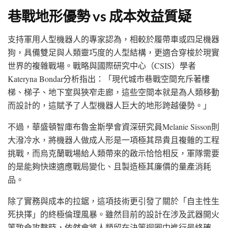
巷戰地形優勢 vs 成本效益質疑
支持軍用人型機器人的專家認為，相較於履帶車或四足機器
狗，具備雙足與人類靈巧度的人型結構，更適合穿梭於現實
世界的複雜戰場。戰略與國際研究中心（CSIS）學者
Kateryna Bondar分析指出：「現代城市巷戰空間充斥著樓
梯、梯子、地下室與狹窄走廊，這些空間本就是為人類移動
而設計的，這賦予了人型機器人巨大的地形跨越優勢。」
不過，華盛頓智庫布魯金斯學會資深研究員Melanie Sisson則
大潑冷水，將機器人做成人形是一項極其昂貴且複雜的工程
挑戰，而烏克蘭戰場給人類帶來的啟示恰恰相反，軍隊需要
的是能夠快速適應戰局變化、且製造極其廉價的量產消耗
品。
除了實務與成本的拉鋸，這項技術更引發了關於「自主性生
死抉擇」的終極倫理風暴。雖然目前的設計在涉及武器開火
等致命攻擊時，依然會將人類留在決策迴圈中進行最終確