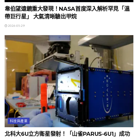
韋伯望遠鏡重大發現！NASA首度深入解析罕見「溫
帶巨行星」 大氣清晰驗出甲烷
2026-05-29
科技與產業
北科大6U立方衛星發射！「山雀PARUS-6U1」成功