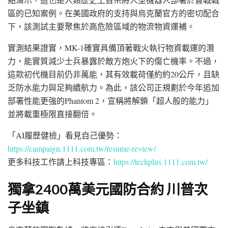
區的已知案例。在美國政府的支持與烏克蘭官方的密切配合
下，該測試主要聚焦於高危險區域的物流物資運補。
實測結果證實，MK-1確實具備頂著戰火執行物資載運的潛
力，能實質減少士兵暴露於敵方炮火下的傷亡機率。不過，
這款初代機目前仍非萬能，其有效載荷僅約約20公斤，且缺
乏防水能力與足夠續航力。為此，該公司正規劃於今年追加
部署性能更強的Phantom 2，宣稱將解鎖「超人般的能力」
並將載重極限直接翻倍。
「AI履歷健檢」看見自己優勢：
https://campaign.1111.com.tw/resume-review/
更多科技工作請上科技專區：
https://techplus.1111.com.tw/
獨拿2400萬美元國防合約 川普次
子坐鎮