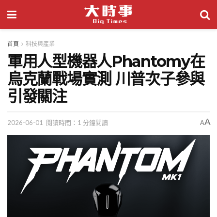
首頁
科技與產業
軍用人型機器人Phantomy在
烏克蘭戰場實測 川普次子參與
引發關注
A
2026-06-01
閱讀時間：1 分鐘閱讀
A