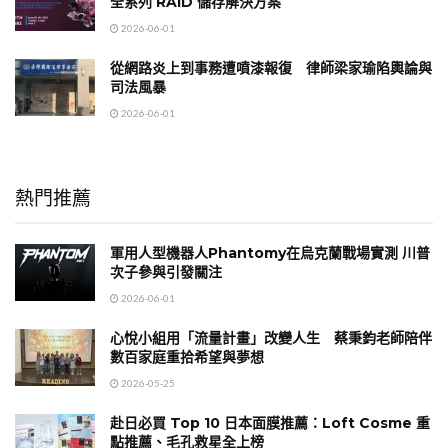
全系列 RAID 儲存解決方案
2026-06-01
從網路炎上到事務遭噴漆報復 律師梁家瑜陷輿論與
司法風暴
2026-06-01
熱門推薦
軍用人型機器人Phantomy在烏克蘭戰場實測 川普
次子參與引發關注
2026-06-01
心悅小組用「流量計畫」改變人生 蔡秉鈞老師陪伴
數百家庭重拾希望與夢想
2026-05-25
赴日必買 Top 10 日本面膜推薦：Loft Cosme 重
點推薦、毛孔救星全上榜