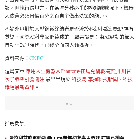
認，但執行長坦言，在某些分秒必爭的極端戰戰況下，機器
人依舊必須具備百分之百自主做出決策的能力。
不論外界對於人型鋼鐵終結者是否流於科幻小說幻想仍存有
質疑，國際AI科學家們達成的一致共識是：由AI驅動的無人
自動化戰爭時代，已經全面向人類逼近。
資料來源：
CNBC
這篇文章
軍用人型機器人Phantomy在烏克蘭戰場實測 川普
次子參與引發關注
最早出現於
科技島-掌握科技新聞、科技
職場最新資訊
。
廣告
推薦閱讀
法拉利首款電動超跑Luce無懼網友毒舌惡評 訂單已排至