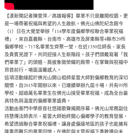
【漾新聞記者陳雯萍／高雄報導】畢業不只是離開校園，更
是一場帶著祝福與希望的人生啟航。佛光山佛陀紀念館今
（1）日在大覺堂舉辦「114學年度偏鄉學校聯合畢業祝福
禮」，來自嘉義縣、台南市、高雄市及屏東縣等4縣市29所
偏鄉學校、717名畢業生齊聚一堂，在近1350位師長、家長
及貴賓見證下，共同迎接人生新階段。孩子們頭戴寫著「我
們畢業了」的頭箍、肩披象徵榮耀的肩帶，在掌聲與祝福中
昂首前行，場面溫馨感人。
這項活動緣起於佛光山開山祖師星雲大師對偏鄉教育的深切
關懷，自2015年開辦以來，已連續舉辦九屆十場，共有95所
學校、超過萬名畢業生在佛光山接受畢業祝福，成為全台最
具特色與溫度的偏鄉畢業盛典。
活動由普門中學原音社悠揚歌聲揭開序幕。佛光山常務副住
持慧傳法師表示，星雲大師始終關心偏鄉學子的教育發展，
希望透過聯合畢業祝福禮，讓身處偏遠地區的孩子也能擁有
隆重而難忘的畢業回憶，在佛陀與大眾祝福下勇敢邁向未