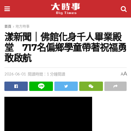
首頁
地方時事
漾新聞｜佛館化身千人畢業殿
堂 717名偏鄉學童帶著祝福勇
敢啟航
A
2026-06-01
閱讀時間：1 分鐘閱讀
A