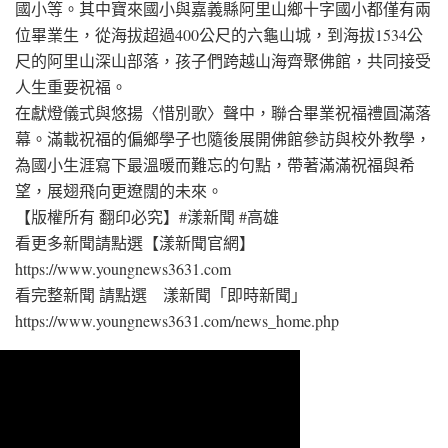
國小等。其中寶來國小與嘉義縣阿里山鄉十字國小都僅有兩
位畢業生，從海拔超過400公尺的六龜山城，到海拔1534公
尺的阿里山深山部落，孩子們跨越山海齊聚佛館，共同接受
人生重要祝福。
在獻燈儀式與悠揚〈惜別歌〉聲中，聯合畢業祝福禮圓滿落
幕。滿載祝福的偏鄉學子也隨後展開佛館參訪與校外教學，
為國小生涯寫下最溫暖而難忘的句點，帶著滿滿祝福與希
望，展翅飛向更遼闊的未來。
【版權所有 翻印必究】#漾新聞 #高雄
看更多新聞請點選【漾新聞官網】
https://www.youngnews3631.com
看完整新聞 請點選 漾新聞「即時新聞」
https://www.youngnews3631.com/news_home.php