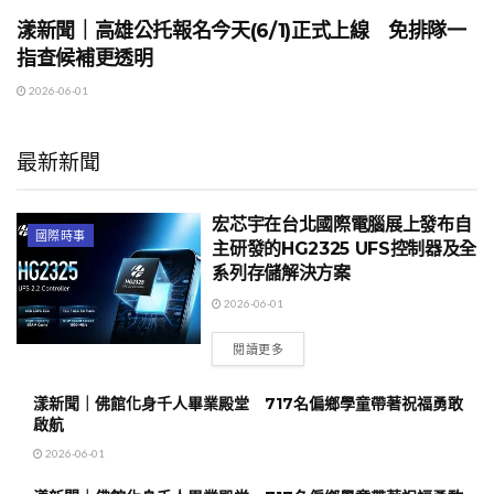
漾新聞｜高雄公托報名今天(6/1)正式上線 免排隊一
指查候補更透明
2026-06-01
最新新聞
宏芯宇在台北國際電腦展上發布自
國際時事
主研發的HG2325 UFS控制器及全
系列存儲解決方案
2026-06-01
閱讀更多
漾新聞｜佛館化身千人畢業殿堂 717名偏鄉學童帶著祝福勇敢
啟航
2026-06-01