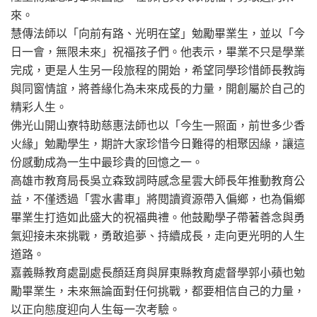
來。
慧傳法師以「向前有路、光明在望」勉勵畢業生，並以「今
日一會，無限未來」祝福孩子們。他表示，畢業不只是學業
完成，更是人生另一段旅程的開始，希望同學珍惜師長教誨
與同窗情誼，將善緣化為未來成長的力量，開創屬於自己的
精彩人生。
佛光山開山寮特助慈惠法師也以「今生一照面，前世多少香
火緣」勉勵學生，期許大家珍惜今日難得的相聚因緣，讓這
份感動成為一生中最珍貴的回憶之一。
高雄市教育局長吳立森致詞時感念星雲大師長年推動教育公
益，不僅透過「雲水書車」將閱讀資源帶入偏鄉，也為偏鄉
畢業生打造如此盛大的祝福典禮。他鼓勵學子帶著善念與勇
氣迎接未來挑戰，勇敢追夢、持續成長，走向更光明的人生
道路。
嘉義縣教育處副處長顏廷育與屏東縣教育處督學郭小蘋也勉
勵畢業生，未來無論面對任何挑戰，都要相信自己的力量，
以正向態度迎向人生每一次考驗。