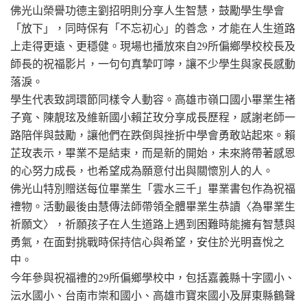
佛光山榮譽功德主劉招明則分享人生智慧，鼓勵學生學會
「放下」，同時保有「不忘初心」的善念，才能在人生道路
上走得更遠、更穩健。現場也播放來自29所偏鄉學校校長及
師長的祝福影片，一句句真摯叮嚀，讓不少學生與家長感動
落淚。
學生代表致詞環節同樣令人動容。高雄市嶺口國小畢業生褚
子寬、陳靚玹及維新國小賴芷玫分享成長歷程，感謝老師一
路陪伴與鼓勵，讓他們在跌倒與挫折中學會勇敢站起來。賴
芷玫表示，畢業不是結束，而是新的開始，未來將帶著感恩
的心努力成長，也希望成為願意付出與關懷別人的人。
佛光山特別贈送每位畢業生「雲水三千」畢業書包作為祝福
禮物。活動最後由慧傳法師帶領全體畢業生恭讀〈為畢業生
祈願文〉，祈願孩子在人生道路上遇到困難時能擁有智慧與
勇氣，在面對挑戰時保持信心與希望，安住於光明喜悅之
中。
今年參與祝福禮的29所偏鄉學校中，包括嘉義縣十字國小、
沄水國小、台南市崇和國小、高雄市寶來國小及屏東縣鶴聲