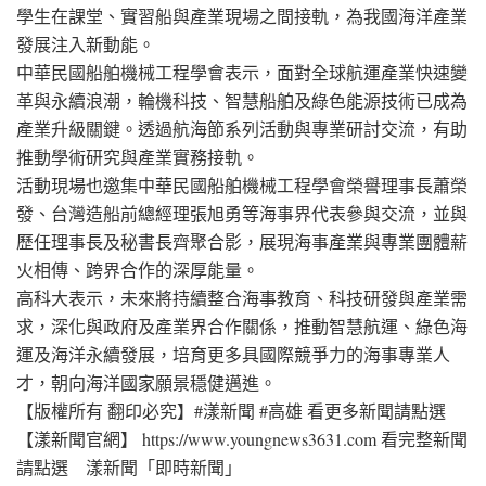
學生在課堂、實習船與產業現場之間接軌，為我國海洋產業
發展注入新動能。
中華民國船舶機械工程學會表示，面對全球航運產業快速變
革與永續浪潮，輪機科技、智慧船舶及綠色能源技術已成為
產業升級關鍵。透過航海節系列活動與專業研討交流，有助
推動學術研究與產業實務接軌。
活動現場也邀集中華民國船舶機械工程學會榮譽理事長蕭榮
發、台灣造船前總經理張旭勇等海事界代表參與交流，並與
歷任理事長及秘書長齊聚合影，展現海事產業與專業團體薪
火相傳、跨界合作的深厚能量。
高科大表示，未來將持續整合海事教育、科技研發與產業需
求，深化與政府及產業界合作關係，推動智慧航運、綠色海
運及海洋永續發展，培育更多具國際競爭力的海事專業人
才，朝向海洋國家願景穩健邁進。
【版權所有 翻印必究】#漾新聞 #高雄 看更多新聞請點選
【漾新聞官網】 https://www.youngnews3631.com 看完整新聞
請點選 漾新聞「即時新聞」