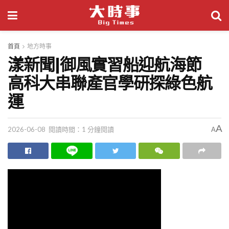
首頁
地方時事
漾新聞|御風實習船迎航海節
高科大串聯產官學研探綠色航
運
A
2026-06-08
閱讀時間：1 分鐘閱讀
A