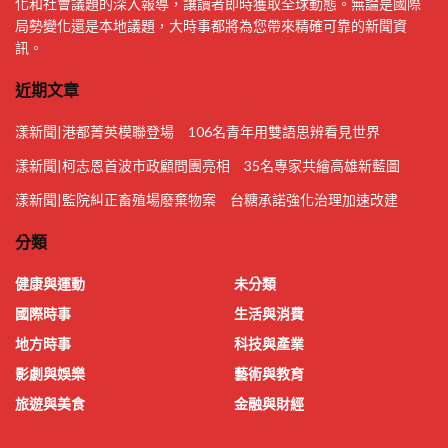
化和社會議題的深入報導，讓讀者即時獲取全球動態。無論是國際
局勢變化還是本地議題，大時事都將為您帶來精確可靠的新聞資
訊。
近期文章
漾新聞|港都菁英模聯登場 106名青年用雙語思辨看見世界
漾新聞|柯志恩首波市政顧問團亮相 35名專家共繪高雄新藍圖
漾新聞|監院糾正畜殖場廢棄物案 台糖承諾強化治理加速改建
分類
健康與運動
未分類
國際時事
生活與消費
地方時事
科技與產業
影劇與娛樂
藝術與教育
旅遊與美食
金融與財經