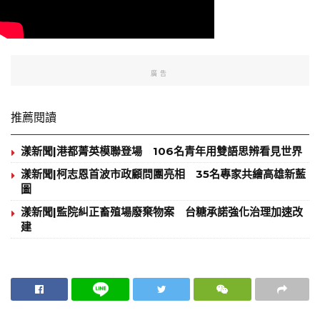
廣告
推薦閱讀
漾新聞|港都菁英模聯登場 106名青年用雙語思辨看見世界
漾新聞|柯志恩首波市政顧問團亮相 35名專家共繪高雄新藍
圖
漾新聞|監院糾正畜殖場廢棄物案 台糖承諾強化治理加速改
建