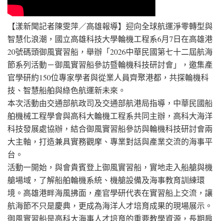
【漾新聞記者陳雯萍／高雄報導】迎向全球航運淨零轉型與
智慧化浪潮，國立高雄科技大學輪機工程系6月7日在高雄港
20號碼頭御風實習船，舉辦「2026中華民國第七十二屆航海
節系列活動－御風實習船參訪暨輪機科技研討會」，邀集產
官學研約150位專家學者與從業人員齊聚港都，共探輪機科
技、智慧船舶與綠色航運新未來。
本次活動由交通部航政司及交通部航港局指導，中華民國船
舶機械工程學會與高科大輪機工程系共同主辦，高科大海洋
科技發展處協辦，結合御風實習船參訪與輪機科技研討會兩
大主軸，打造兼具實務觀摩、專業對話與產業交流的海事平
台。
活動一開始，與會貴賓登上御風實習船，實地走入船艙與機
艙場域，了解船舶輪機系統、機艙設備及海事教育訓練環
境。高雄港畔海風拂面，產官學研代表在實習船上交流，讓
航海節不只是慶典，更成為海洋人才培育成果的現場展示。
御風實習船是高科大海事人才培育的重要教學資源，長期肩