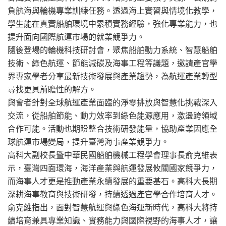
負航海與輪機專業訓練任務。透過海上實習與情境化教學，
學生能在真實船舶環境中累積實務經驗，強化專業能力，也
提升面向國際航運市場的就業競爭力。
隨後登場的輪機科技研討會，聚焦船舶動力系統、智慧船舶
技術、綠色航運、節能減碳及海事工程等議題，邀請產官學
界專家學者分享最新技術發展與產業趨勢，為航運產業轉型
尋找更具前瞻性的解方。
與會者針對全球航運產業面臨的淨零排放與智慧化挑戰深入
交流，從船舶節能、動力效率到綠色能源應用，激盪跨領域
合作可能。活動也期盼整合技術研發能量，協助產業因應全
球航運市場變局，提升臺灣海事產業競爭力。
高科大副校長暨中華民國船舶機械工程學會理事長俞克維表
示，臺灣四面環海，海洋產業與航運發展攸關國家競爭力，
而海事人才更是推動產業永續發展的重要基石。高科大長期
深耕海事教育與技術研發，持續透過產官學合作培育人才。
俞克維指出，面對智慧航運與綠色海運新時代，高科大將持
續培育兼具專業知識、實務能力與國際視野的海事人才，讓