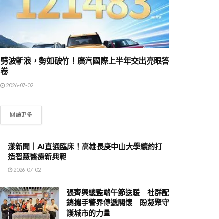
劈波斬浪，勢如破竹！廣汽國際上半年交出亮眼答
卷
2026-07-02
閱讀更多
漾新聞｜AI直通臨床！高雄長庚中山大學續約打
造智慧醫療新典範
2026-07-02
張齊興總監端午節送暖 社群配
銷攜手警界傳遞關懷 盼凝聚守
護城市的力量