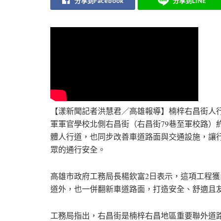
分享到Facebook
分享到LINE
【漾新聞記者洪慧君／高雄報導】楠梓右昌街人
軍軍官學校北側右昌街（右昌街79巷至軍校路）約
體人行道，也同步改善車道路面與交通設施，讓
眾的通行安全。
高雄市政府工務局長楊欽富2日表示，這項工程獲
道外，也一併翻新車道路面，打造安全、舒適且
工務局指出，右昌街是楠梓右昌地區重要聯外道路