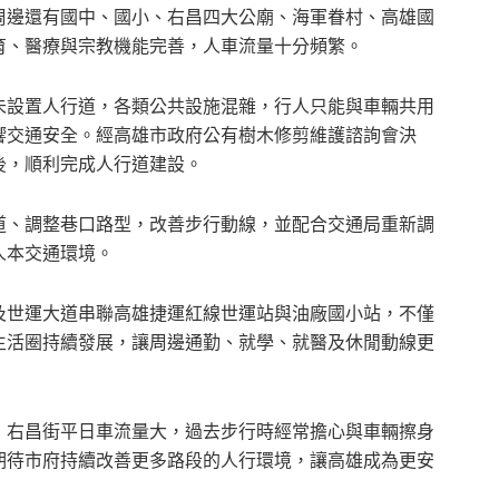
周邊還有國中、國小、右昌四大公廟、海軍眷村、高雄國
育、醫療與宗教機能完善，人車流量十分頻繁。
未設置人行道，各類公共設施混雜，行人只能與車輛共用
響交通安全。經高雄市政府公有樹木修剪維護諮詢會決
後，順利完成人行道建設。
道、調整巷口路型，改善步行動線，並配合交通局重新調
人本交通環境。
及世運大道串聯高雄捷運紅線世運站與油廠國小站，不僅
生活圈持續發展，讓周邊通勤、就學、就醫及休閒動線更
，右昌街平日車流量大，過去步行時經常擔心與車輛擦身
期待市府持續改善更多路段的人行環境，讓高雄成為更安