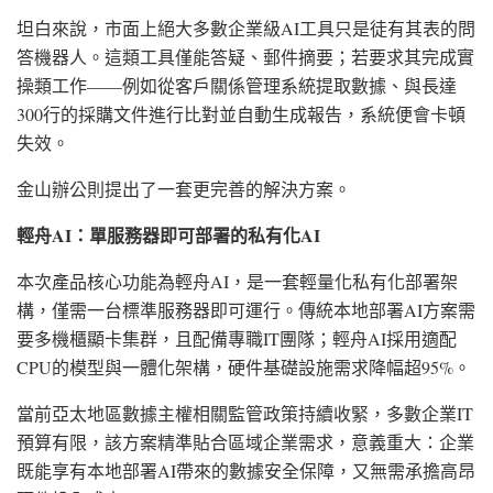
坦白來說，市面上絕大多數企業級AI工具只是徒有其表的問
答機器人。這類工具僅能答疑、郵件摘要；若要求其完成實
操類工作——例如從客戶關係管理系統提取數據、與長達
300行的採購文件進行比對並自動生成報告，系統便會卡頓
失效。
金山辦公則提出了一套更完善的解決方案。
輕舟AI：單服務器即可部署的私有化AI
本次產品核心功能為輕舟AI，是一套輕量化私有化部署架
構，僅需一台標準服務器即可運行。傳統本地部署AI方案需
要多機櫃顯卡集群，且配備專職IT團隊；輕舟AI採用適配
CPU的模型與一體化架構，硬件基礎設施需求降幅超95%。
當前亞太地區數據主權相關監管政策持續收緊，多數企業IT
預算有限，該方案精準貼合區域企業需求，意義重大：企業
既能享有本地部署AI帶來的數據安全保障，又無需承擔高昂