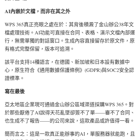
AI內嵌於文檔，而非在其之外
WPS 365真正亮眼之處在於：其背後積澱了金山辦公38年文
檔處理技術。AI功能可直接在合同、表格、演示文檔內部運
行，無需單獨的對話窗口。生成內容直接留存於原文件，原
有格式完整保留，版本可追溯。
該平台支持14種語言，在德國、新加坡和日本設有數據中
心，原生符合《通用數據保護條例》(GDPR)與SOC2安全認
證標準。
寫在最後
亞太地區企業現可通過金山辦公區域渠道採購WPS 365。對
於那些厭倦了AI說得天花亂墜卻簽不了單——審不了合同、
也生成不了報告——的公司來說，這款產品或許值得一看。
簡而言之：這是一款真正能辦事的AI，單服務器就能跑，且