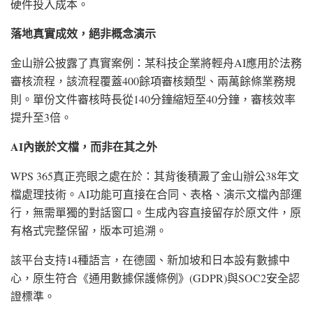
硬件投入成本。
落地真實成效，絕非概念演示
金山辦公披露了真實案例：某科技企業將輕舟AI應用於法務
審核流程，該流程覆蓋400餘項審核類型、兩萬餘條業務規
則。單份文件審核時長從140分鐘縮短至40分鐘，審核效率
提升至3倍。
AI內嵌於文檔，而非在其之外
WPS 365真正亮眼之處在於：其背後積澱了金山辦公38年文
檔處理技術。AI功能可直接在合同、表格、演示文檔內部運
行，無需單獨的對話窗口。生成內容直接留存於原文件，原
有格式完整保留，版本可追溯。
該平台支持14種語言，在德國、新加坡和日本設有數據中
心，原生符合《通用數據保護條例》(GDPR)與SOC2安全認
證標準。