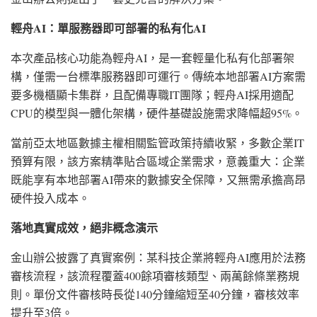
輕舟AI：單服務器即可部署的私有化AI
本次產品核心功能為輕舟AI，是一套輕量化私有化部署架
構，僅需一台標準服務器即可運行。傳統本地部署AI方案需
要多機櫃顯卡集群，且配備專職IT團隊；輕舟AI採用適配
CPU的模型與一體化架構，硬件基礎設施需求降幅超95%。
當前亞太地區數據主權相關監管政策持續收緊，多數企業IT
預算有限，該方案精準貼合區域企業需求，意義重大：企業
既能享有本地部署AI帶來的數據安全保障，又無需承擔高昂
硬件投入成本。
落地真實成效，絕非概念演示
金山辦公披露了真實案例：某科技企業將輕舟AI應用於法務
審核流程，該流程覆蓋400餘項審核類型、兩萬餘條業務規
則。單份文件審核時長從140分鐘縮短至40分鐘，審核效率
提升至3倍。