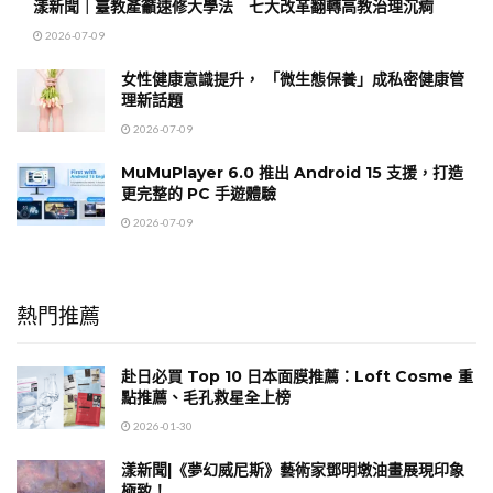
漾新聞｜臺教產籲速修大學法 七大改革翻轉高教治理沉痾
2026-07-09
女性健康意識提升， 「微生態保養」成私密健康管
理新話題
2026-07-09
MuMuPlayer 6.0 推出 Android 15 支援，打造
更完整的 PC 手遊體驗
2026-07-09
熱門推薦
赴日必買 Top 10 日本面膜推薦：Loft Cosme 重
點推薦、毛孔救星全上榜
2026-01-30
漾新聞|《夢幻威尼斯》藝術家鄧明墩油畫展現印象
極致！