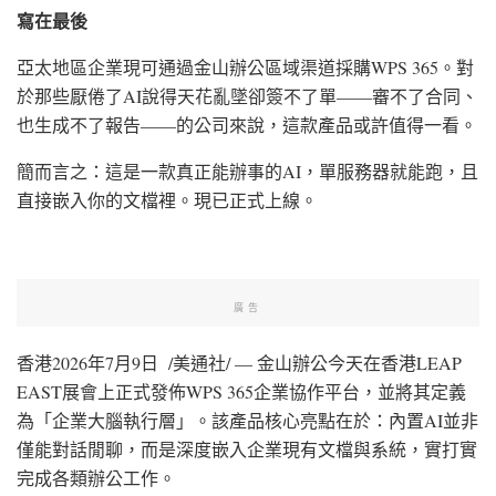
寫在最後
亞太地區企業現可通過金山辦公區域渠道採購WPS 365。對
於那些厭倦了AI說得天花亂墜卻簽不了單——審不了合同、
也生成不了報告——的公司來說，這款產品或許值得一看。
簡而言之：這是一款真正能辦事的AI，單服務器就能跑，且
直接嵌入你的文檔裡。現已正式上線。
廣告
香港
2026年7月9日
/美通社/ — 金山辦公今天在香港LEAP
EAST展會上正式發佈WPS 365企業協作平台，並將其定義
為「企業大腦執行層」。該產品核心亮點在於：內置AI並非
僅能對話閒聊，而是深度嵌入企業現有文檔與系統，實打實
完成各類辦公工作。