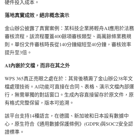
硬件投入成本。
落地真實成效，絕非概念演示
金山辦公披露了真實案例：某科技企業將輕舟AI應用於法務
審核流程，該流程覆蓋400餘項審核類型、兩萬餘條業務規
則。單份文件審核時長從140分鐘縮短至40分鐘，審核效率
提升至3倍。
AI內嵌於文檔，而非在其之外
WPS 365真正亮眼之處在於：其背後積澱了金山辦公38年文
檔處理技術。AI功能可直接在合同、表格、演示文檔內部運
行，無需單獨的對話窗口。生成內容直接留存於原文件，原
有格式完整保留，版本可追溯。
該平台支持14種語言，在德國、新加坡和日本設有數據中
心，原生符合《通用數據保護條例》(GDPR)與SOC2安全認
證標準。