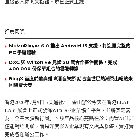
直接嵌入你的文檔裡。現已正式上線。
推薦閱讀
MuMuPlayer 6.0 推出 Android 15 支援，打造更完整的
PC 手遊體驗
DXC 與 Wilton Re 見證 20 載合作夥伴關係，完成
400,000 份保單組合的雲端轉換
BingX 首度前進高雄啤酒音樂節 結合瘋世足熱潮祭出紐約來
回機票大獎
香港
2026年7月9日
/美通社/ — 金山辦公今天在香港LEAP
EAST展會上正式發佈WPS 365企業協作平台，並將其定義
為「企業大腦執行層」。該產品核心亮點在於：內置AI並非
僅能對話閒聊，而是深度嵌入企業現有文檔與系統，實打實
完成各類辦公工作。