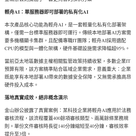
輕舟AI：單服務器即可部署的私有化AI
本次產品核心功能為輕舟AI，是一套輕量化私有化部署架
構，僅需一台標準服務器即可運行。傳統本地部署AI方案需
要多機櫃顯卡集群，且配備專職IT團隊；輕舟AI採用適配
CPU的模型與一體化架構，硬件基礎設施需求降幅超95%。
當前亞太地區數據主權相關監管政策持續收緊，多數企業IT
預算有限，該方案精準貼合區域企業需求，意義重大：企業
既能享有本地部署AI帶來的數據安全保障，又無需承擔高昂
硬件投入成本。
落地真實成效，絕非概念演示
金山辦公披露了真實案例：某科技企業將輕舟AI應用於法務
審核流程，該流程覆蓋400餘項審核類型、兩萬餘條業務規
則。單份文件審核時長從140分鐘縮短至40分鐘，審核效率
提升至3倍。