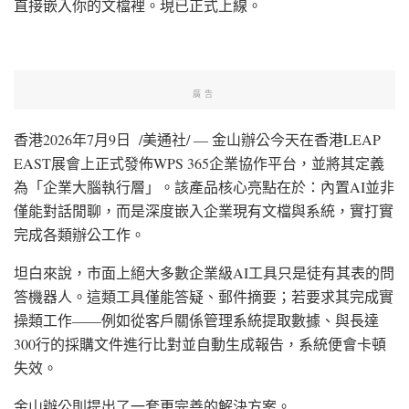
直接嵌入你的文檔裡。現已正式上線。
廣告
香港
2026年7月9日
/美通社/ — 金山辦公今天在香港LEAP
EAST展會上正式發佈WPS 365企業協作平台，並將其定義
為「企業大腦執行層」。該產品核心亮點在於：內置AI並非
僅能對話閒聊，而是深度嵌入企業現有文檔與系統，實打實
完成各類辦公工作。
坦白來說，市面上絕大多數企業級AI工具只是徒有其表的問
答機器人。這類工具僅能答疑、郵件摘要；若要求其完成實
操類工作——例如從客戶關係管理系統提取數據、與長達
300行的採購文件進行比對並自動生成報告，系統便會卡頓
失效。
金山辦公則提出了一套更完善的解決方案。