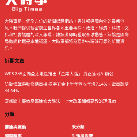
大時事是一個全方位的新聞媒體網站，專注報導國內外的最新消
息。我們提供緊密關注世界各地重要事件、政治、經濟、科技、文
化和社會議題的深入報導，讓讀者即時獲取全球動態。無論是國際
局勢變化還是本地議題，大時事都將為您帶來精確可靠的新聞資
訊。
近期文章
WPS 365面向亞太地區推出「企業大腦」 真正落地AI辦公
防颱備戰帶動修繕商機 振宇五金上半年營收年增7.14%、電商躍增
64.84%
漾新聞｜臺教產籲速修大學法 七大改革翻轉高教治理沉痾
分類
健康與運動
未分類
國際時事
生活與消費