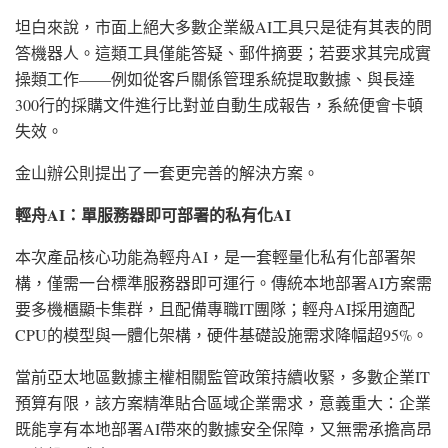
坦白來說，市面上絕大多數企業級AI工具只是徒有其表的問
答機器人。這類工具僅能答疑、郵件摘要；若要求其完成實
操類工作——例如從客戶關係管理系統提取數據、與長達
300行的採購文件進行比對並自動生成報告，系統便會卡頓
失效。
金山辦公則提出了一套更完善的解決方案。
輕舟AI：單服務器即可部署的私有化AI
本次產品核心功能為輕舟AI，是一套輕量化私有化部署架
構，僅需一台標準服務器即可運行。傳統本地部署AI方案需
要多機櫃顯卡集群，且配備專職IT團隊；輕舟AI採用適配
CPU的模型與一體化架構，硬件基礎設施需求降幅超95%。
當前亞太地區數據主權相關監管政策持續收緊，多數企業IT
預算有限，該方案精準貼合區域企業需求，意義重大：企業
既能享有本地部署AI帶來的數據安全保障，又無需承擔高昂