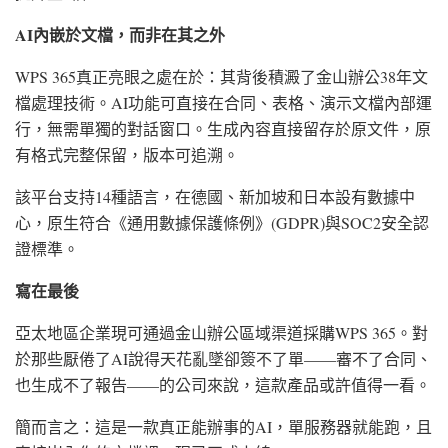
AI內嵌於文檔，而非在其之外
WPS 365真正亮眼之處在於：其背後積澱了金山辦公38年文
檔處理技術。AI功能可直接在合同、表格、演示文檔內部運
行，無需單獨的對話窗口。生成內容直接留存於原文件，原
有格式完整保留，版本可追溯。
該平台支持14種語言，在德國、新加坡和日本設有數據中
心，原生符合《通用數據保護條例》(GDPR)與SOC2安全認
證標準。
寫在最後
亞太地區企業現可通過金山辦公區域渠道採購WPS 365。對
於那些厭倦了AI說得天花亂墜卻簽不了單——審不了合同、
也生成不了報告——的公司來說，這款產品或許值得一看。
簡而言之：這是一款真正能辦事的AI，單服務器就能跑，且