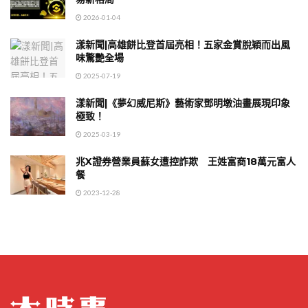
2026-01-04
漾新聞|高雄餅比登首屆亮相！五家金賞脫穎而出風
味驚艷全場
2025-07-19
漾新聞|《夢幻威尼斯》藝術家鄧明墩油畫展現印象
極致！
2025-03-19
兆X證券營業員蘇女遭控詐欺 王姓富商18萬元富人
餐
2023-12-28