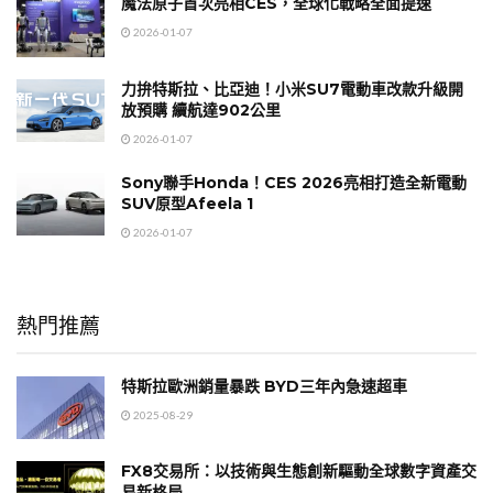
魔法原子首次亮相CES，全球化戰略全面提速
2026-01-07
力拚特斯拉、比亞迪！小米SU7電動車改款升級開
放預購 續航達902公里
2026-01-07
Sony聯手Honda！CES 2026亮相打造全新電動
SUV原型Afeela 1
2026-01-07
熱門推薦
特斯拉歐洲銷量暴跌 BYD三年內急速超車
2025-08-29
FX8交易所：以技術與生態創新驅動全球數字資產交
易新格局