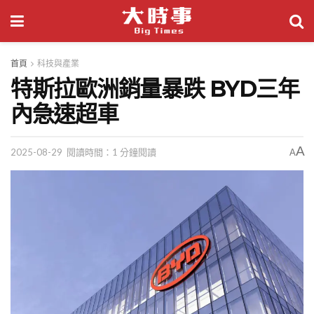
首頁
科技與產業
特斯拉歐洲銷量暴跌 BYD三年
內急速超車
A
2025-08-29
閱讀時間：1 分鐘閱讀
A