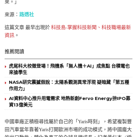
來。」
路透社
來源：
這篇文章
最早出現於
科技島-掌握科技新聞、科技職場最新
資訊
。
推薦閱讀
虎尾科大校徵登場！飛機系「無人機＋AI」成焦點 台積電也
來搶學生
NASA研究震撼假說：太陽系觀測異常浮現 疑暗藏「第五種
作用力」
AI資料中心推升用電需求 地熱新創Fervo Energy拚IPO募
資13億美元
中國車廠正積極尋找屬於自己的「Yaris時刻」，希望複製豐
田汽車當年靠著Yaris打開歐洲市場的成功模式，將中國龐大