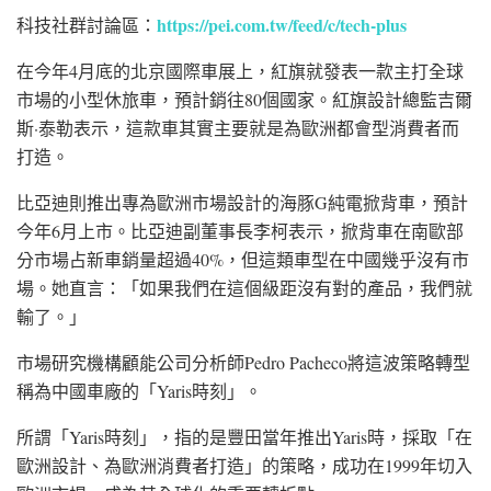
https://pei.com.tw/feed/c/tech-plus
科技社群討論區：
在今年4月底的
北京國際車展
上，紅旗就發表一款主打全球
市場的小型休旅車，預計銷往80個國家。紅旗設計總監
吉爾
斯·泰勒
表示，這款車其實主要就是為歐洲都會型消費者而
打造。
比亞迪則推出專為歐洲市場設計的
海豚G
純電掀背車，預計
今年6月上市。比亞迪副董事長
李柯
表示，掀背車在南歐部
分市場占新車銷量超過40%，但這類車型在中國幾乎沒有市
場。她直言：「如果我們在這個級距沒有對的產品，我們就
輸了。」
市場研究機構
顧能公司
分析師Pedro Pacheco將這波策略轉型
稱為中國車廠的「Yaris時刻」。
所謂「Yaris時刻」，指的是豐田當年推出Yaris時，採取「在
歐洲設計、為歐洲消費者打造」的策略，成功在1999年切入