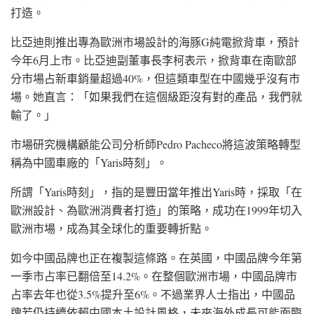
打造。
比亞迪則推出專為歐洲市場設計的
海豚G
純電掀背車，預計
今年6月上市。比亞迪副董事長
李柯
表示，掀背車在南歐部
分市場占新車銷量超過40%，但這類車型在中國幾乎沒有市
場。她直言：「如果我們在這個級距沒有對的產品，我們就
輸了。」
市場研究機構
顧能公司
分析師Pedro Pacheco將這波策略轉型
稱為中國車廠的「Yaris時刻」。
所謂「Yaris時刻」，指的是豐田當年推出Yaris時，採取「在
歐洲設計、為歐洲消費者打造」的策略，成功在1999年切入
歐洲市場，成為其全球化的重要轉折點。
如今中國品牌也正在複製這條路。在
英國
，中國品牌今年第
一季市占率已翻倍至14.2%。在整個
歐洲
市場，中國品牌市
占率去年也從3.5%提升至6%。不過業界人士指出，中國品
牌若仍持續依賴中國本土設計風格，未來海外成長可能面臨