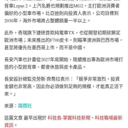
背車
Lepas 2
。上汽名爵也規劃推出
MG2
，主打歐洲消費者
偏好的小型車市場。比亞迪則向投資人表示，公司目標到
2030年，海外市場將占整體銷量一半以上。
此外，奇瑞旗下
捷途
首款純電車TX，也從開發初期就鎖定
歐洲市場；未來推出的F700皮卡，則瞄準澳洲與
巴西
市場，
甚至將優先在墨西哥上市，而不是中國。
長安汽車也計畫從2027年底開始，陸續推出專為歐洲市場打
造的小型掀背車、都會休旅與皮卡產品。
長安設計總監
克勞斯·齊喬拉
表示：「競爭非常激烈，投資
金額也非常高，因此你必須做到足夠的規模，才能真正活下
來。」
路透社
來源：
這篇文章
最早出現於
科技島-掌握科技新聞、科技職場最新
資訊
。