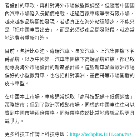
者設計的車款，再針對海外市場做些微調整。但隨著中國國
內汽車市場陷入長期價格戰、超過百家車廠爭奪有限市場，
越來越多品牌開始發現，若想真正在海外站穩腳步，不能只
是「把中國車賣出去」，而是必須從產品開發階段，就為當
地消費者重新打造。
目前，包括
比亞迪
、
奇瑞汽車
、
長安汽車
、
上汽集團
旗下
名
爵
品牌，以及
中國第一汽車集團
旗下高端品牌
紅旗
，都已啟
動專為海外市場設計的新產品計畫。這些新車涵蓋歐洲市場
偏好的小型掀背車，也包括針對
澳洲
、
墨西哥
等市場開發的
皮卡車型。
在中國本土市場，車廠通常採取「高科技配備＋低價銷售」
策略搶市；但到了歐洲等成熟市場，同樣的中國車往往可以
賣到中國市場兩倍價格，同時價格依然比當地傳統品牌更具
競爭力。
https://techplus.1111.com.tw/
更多科技工作請上科技專區：