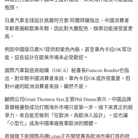
瓶頸。
日產汽車
全球設計高層
阿方索·阿爾拜薩
指出，中國消費者
年齡普遍較歐美年輕，因此對大膽配色、娛樂功能接受度更
高。
例如中國版
日產N7
提供粉紫色內裝，甚至車內卡拉OK等功
能，這些設計在歐美市場未必受歡迎。
國際汽車製造商組織（OICA）秘書長
Francois Roudier
也指
出，對年輕中國消費者來說，車內卡拉OK或許很重要，但
對95歲的歐洲消費者來說，顯然不是。
顧問公司Grant Thornton Stax主管Phil Dunne表示，中國品牌
靠價格優勢成功打開海外市場只是第一步，接下來真正的競
爭力，來自能否做到「在歐洲，為歐洲人設計」。這也讓
「小型化」成為中國車廠進軍歐洲的關鍵。
奇瑞旗下新國際品牌
Lepas
正在開發專為歐洲市場打造的掀