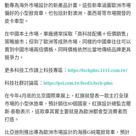
動專為海外市場設計的新產品計畫。這些新車涵蓋歐洲市場
偏好的小型掀背車，也包括針對
澳洲
、
墨西哥
等市場開發的
皮卡車型。
在中國本土市場，車廠通常採取「高科技配備＋低價銷售」
策略搶市；但到了歐洲等成熟市場，同樣的中國車往往可以
賣到中國市場兩倍價格，同時價格依然比當地傳統品牌更具
競爭力。
https://techplus.1111.com.tw/
更多科技工作請上科技專區：
https://pei.com.tw/feed/c/tech-plus
科技社群討論區：
在今年4月底的
北京國際車展
上，紅旗就發表一款主打全球
市場的小型休旅車，預計銷往80個國家。紅旗設計總監
吉爾
斯·泰勒
表示，這款車其實主要就是為歐洲都會型消費者而
打造。
比亞迪則推出專為歐洲市場設計的
海豚G
純電掀背車，預計