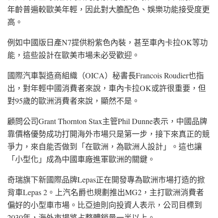
年齡普遍較歐美年輕，因此對大膽配色、娛樂功能接受度更
高。
例如中國版
日產N7
提供粉紫色內裝，甚至車內卡拉OK等功
能，這些設計在歐美市場未必受歡迎。
國際汽車製造商組織（OICA）秘書長
Francois Roudier
也指
出，對年輕中國消費者來說，車內卡拉OK或許很重要，但
對95歲的歐洲消費者來說，顯然不是。
顧問公司Grant Thornton Stax主管Phil Dunne表示，中國品牌
靠價格優勢成功打開海外市場只是第一步，接下來真正的競
爭力，來自能否做到「在歐洲，為歐洲人設計」。這也讓
「小型化」成為中國車廠進軍歐洲的關鍵。
奇瑞旗下新國際品牌
Lepas
正在開發專為歐洲市場打造的掀
背車
Lepas 2
。上汽名爵也規劃推出
MG2
，主打歐洲消費者
偏好的小型車市場。比亞迪則向投資人表示，公司目標到
2030年，海外市場將占整體銷量一半以上。