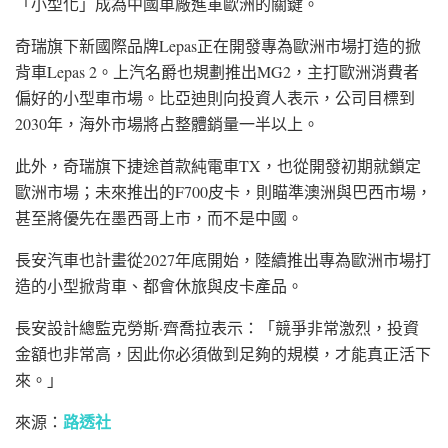
「小型化」成為中國車廠進軍歐洲的關鍵。
奇瑞旗下新國際品牌
Lepas
正在開發專為歐洲市場打造的掀
背車
Lepas 2
。上汽名爵也規劃推出
MG2
，主打歐洲消費者
偏好的小型車市場。比亞迪則向投資人表示，公司目標到
2030年，海外市場將占整體銷量一半以上。
此外，奇瑞旗下
捷途
首款純電車TX，也從開發初期就鎖定
歐洲市場；未來推出的F700皮卡，則瞄準澳洲與
巴西
市場，
甚至將優先在墨西哥上市，而不是中國。
長安汽車也計畫從2027年底開始，陸續推出專為歐洲市場打
造的小型掀背車、都會休旅與皮卡產品。
長安設計總監
克勞斯·齊喬拉
表示：「競爭非常激烈，投資
金額也非常高，因此你必須做到足夠的規模，才能真正活下
來。」
路透社
來源：