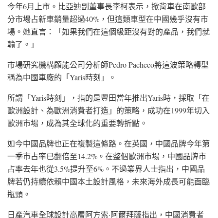
今年6月上市。比亞迪副董事長
李柯
表示，掀背車在南歐部
分市場占新車銷量超過40%，但這類車型在中國幾乎沒有市
場。她直言：「如果我們在這個級距沒有對的產品，我們就
輸了。」
市場研究機構
顧能公司
分析師Pedro Pacheco將這波策略轉型
稱為中國車廠的「Yaris時刻」。
所謂「Yaris時刻」，指的是豐田當年推出Yaris時，採取「在
歐洲設計、為歐洲消費者打造」的策略，成功在1999年切入
歐洲市場，成為其全球化的重要轉折點。
如今中國品牌也正在複製這條路。在
英國
，中國品牌今年第
一季市占率已翻倍至14.2%。在整個
歐洲
市場，中國品牌市
占率去年也從3.5%提升至6%。不過業界人士指出，中國品
牌若仍持續依賴中國本土設計風格，未來海外成長可能面臨
瓶頸。
日產汽車
全球設計高層
阿方索·阿爾拜薩
指出，中國消費者