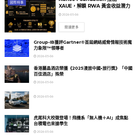
國際時事
XAUE，解鎖 RWA 黃金收益潛力
2026-05-06
閱讀更多
Group-IB獲評Gartner®首屆網絡威脅情報技術魔
力象限™領導者
2026-05-06
香港麗晶酒店榮獲《2025漫旅中國•旅行獎》「中國
百佳酒店」殊榮
2026-05-06
2026-05-06
虎尾科大校徵登場！飛機系「無人機＋AI」成焦點
台積電也來搶學生
2026-05-06