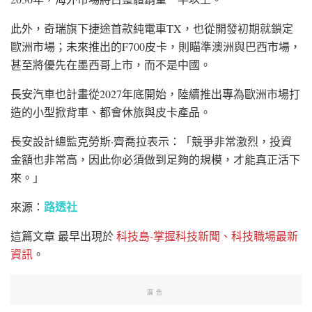
此外，奇瑞旗下
捷途
首款純電車TX，也從開發初期就鎖定
歐洲市場；未來推出的F700皮卡，則瞄準澳洲與
巴西
市場，
甚至將優先在墨西哥上市，而不是中國。
長安汽車也計畫從2027年底開始，陸續推出專為歐洲市場打
造的小型掀背車、都會休旅與皮卡產品。
長安設計總監
克勞斯·齊喬拉
表示：「競爭非常激烈，投資
金額也非常高，因此你必須做到足夠的規模，才能真正活下
來。」
路透社
來源：
這篇文章
最早出現於
科技島-掌握科技新聞、科技職場最新
資訊
。
廣告