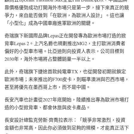
靠價格優勢成功打開海外市場只是第一步，接下來真正的競
爭力，來自能否做到「在歐洲，為歐洲人設計」。這也讓
「小型化」成為中國車廠進軍歐洲的關鍵。
奇瑞旗下新國際品牌
Lepas
正在開發專為歐洲市場打造的掀
背車
Lepas 2
。上汽名爵也規劃推出
MG2
，主打歐洲消費者
偏好的小型車市場。比亞迪則向投資人表示，公司目標到
2030年，海外市場將占整體銷量一半以上。
此外，奇瑞旗下
捷途
首款純電車TX，也從開發初期就鎖定
歐洲市場；未來推出的F700皮卡，則瞄準澳洲與
巴西
市場，
甚至將優先在墨西哥上市，而不是中國。
長安汽車也計畫從2027年底開始，陸續推出專為歐洲市場打
造的小型掀背車、都會休旅與皮卡產品。
長安設計總監
克勞斯·齊喬拉
表示：「競爭非常激烈，投資
金額也非常高，因此你必須做到足夠的規模，才能真正活下