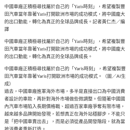
中國車廠正積極尋找屬於自己的「Yaris時刻」，希望複製豐
田汽車當年靠著Yaris打開歐洲市場的成功模式，將中國龐大
的出口動能，轉化為真正的全球品牌成長。
記者黃仁杰／編
譯
中國車廠正積極尋找屬於自己的「Yaris時刻」，希望複製
豐
田汽車
當年靠著
Yaris
打開歐洲市場的成功模式，將中國龐大
的出口動能，轉化為真正的全球品牌成長。
中國車廠正積極尋找屬於自己的「Yaris時刻」，希望複製豐
田汽車當年靠著Yaris打開歐洲市場的成功模式。（圖／AI生
成）
過去，中國車廠進軍海外市場，多半是直接出口為中國消費
者設計的車款，再針對海外市場做些微調整。但隨著中國國
內汽車市場陷入長期價格戰、超過百家車廠爭奪有限市場，
越來越多品牌開始發現，若想真正在海外站穩腳步，不能只
是「把中國車賣出去」，而是必須從產品開發階段，就為當
地消費者重新打造。