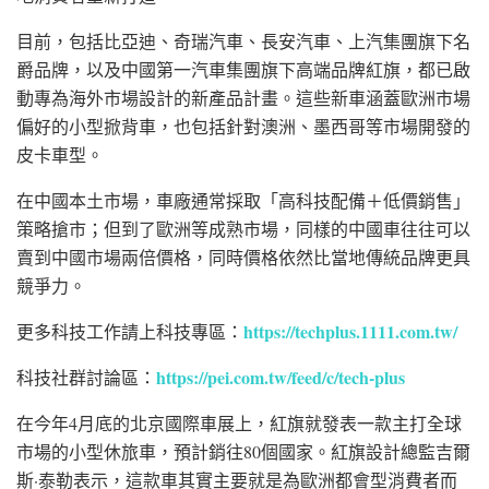
目前，包括
比亞迪
、
奇瑞汽車
、
長安汽車
、
上汽集團
旗下
名
爵
品牌，以及
中國第一汽車集團
旗下高端品牌
紅旗
，都已啟
動專為海外市場設計的新產品計畫。這些新車涵蓋歐洲市場
偏好的小型掀背車，也包括針對
澳洲
、
墨西哥
等市場開發的
皮卡車型。
在中國本土市場，車廠通常採取「高科技配備＋低價銷售」
策略搶市；但到了歐洲等成熟市場，同樣的中國車往往可以
賣到中國市場兩倍價格，同時價格依然比當地傳統品牌更具
競爭力。
https://techplus.1111.com.tw/
更多科技工作請上科技專區：
https://pei.com.tw/feed/c/tech-plus
科技社群討論區：
在今年4月底的
北京國際車展
上，紅旗就發表一款主打全球
市場的小型休旅車，預計銷往80個國家。紅旗設計總監
吉爾
斯·泰勒
表示，這款車其實主要就是為歐洲都會型消費者而