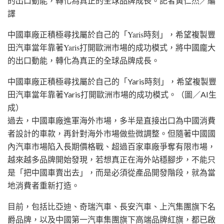
的出口動能，轉化為真正的全球品牌成長。
記者黃仁杰／編
譯
中國車廠正積極尋找屬於自己的「Yaris時刻」，希望複製
豐
田汽車
當年靠著
Yaris
打開歐洲市場的成功模式，將中國龐大
的出口動能，轉化為真正的全球品牌成長。
中國車廠正積極尋找屬於自己的「Yaris時刻」，希望複製豐
田汽車當年靠著Yaris打開歐洲市場的成功模式。（圖／AI生
成）
過去，中國車廠進軍海外市場，多半是直接出口為中國消費
者設計的車款，再針對海外市場做些微調整。但隨著中國國
內汽車市場陷入長期價格戰、超過百家車廠爭奪有限市場，
越來越多品牌開始發現，若想真正在海外站穩腳步，不能只
是「把中國車賣出去」，而是必須從產品開發階段，就為當
地消費者重新打造。
目前，包括
比亞迪
、
奇瑞汽車
、
長安汽車
、
上汽集團
旗下
名
爵
品牌，以及
中國第一汽車集團
旗下高端品牌
紅旗
，都已啟