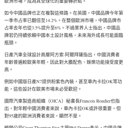
歐洲市場，成為其全球化的重要轉折點。
如今中國品牌也正在複製這條路。在
英國
，中國品牌今年第
一季市占率已翻倍至14.2%。在整個
歐洲
市場，中國品牌市
占率去年也從3.5%提升至6%。不過業界人士指出，中國品
牌若仍持續依賴中國本土設計風格，未來海外成長可能面臨
瓶頸。
日產汽車
全球設計高層
阿方索·阿爾拜薩
指出，中國消費者
年齡普遍較歐美年輕，因此對大膽配色、娛樂功能接受度更
高。
例如中國版
日產N7
提供粉紫色內裝，甚至車內卡拉OK等功
能，這些設計在歐美市場未必受歡迎。
國際汽車製造商組織（OICA）秘書長
Francois Roudier
也指
出，對年輕中國消費者來說，車內卡拉OK或許很重要，但
對95歲的歐洲消費者來說，顯然不是。
顧問公司Grant Thornton Stax主管Phil Dunne表示，中國品牌