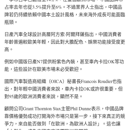
占率去年也從3.5%提升至6%。不過業界人士指出，中國品
牌若仍持續依賴中國本土設計風格，未來海外成長可能面臨
瓶頸。
日產汽車
全球設計高層
阿方索·阿爾拜薩
指出，中國消費者
年齡普遍較歐美年輕，因此對大膽配色、娛樂功能接受度更
高。
例如中國版
日產N7
提供粉紫色內裝，甚至車內卡拉OK等功
能，這些設計在歐美市場未必受歡迎。
國際汽車製造商組織（OICA）秘書長
Francois Roudier
也指
出，對年輕中國消費者來說，車內卡拉OK或許很重要，但
對95歲的歐洲消費者來說，顯然不是。
顧問公司Grant Thornton Stax主管Phil Dunne表示，中國品牌
靠價格優勢成功打開海外市場只是第一步，接下來真正的競
爭力，來自能否做到「在歐洲，為歐洲人設計」。這也讓