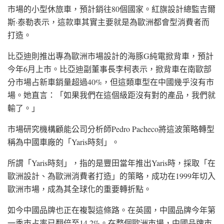
市場的小型休旅車，預計銷往80個國家。紅旗設計總監
吉爾
斯·泰勒
表示，這款車其實主要就是為歐洲都會型消費者而
打造。
比亞迪則推出專為歐洲市場設計的
海豚G
純電掀背車，預計
今年6月上市。比亞迪副董事長
李柯
表示，掀背車在南歐部
分市場占新車銷量超過40%，但這類車型在中國幾乎沒有市
場。她直言：「如果我們在這個級距沒有對的產品，我們就
輸了。」
市場研究機構
顧能公司
分析師Pedro Pacheco將這波策略轉型
稱為中國車廠的「Yaris時刻」。
所謂「Yaris時刻」，指的是豐田當年推出Yaris時，採取「在
歐洲設計、為歐洲消費者打造」的策略，成功在1999年切入
歐洲市場，成為其全球化的重要轉折點。
如今中國品牌也正在複製這條路。在
英國
，中國品牌今年第
一季市占率已翻倍至14.2%。在整個
歐洲
市場，中國品牌市