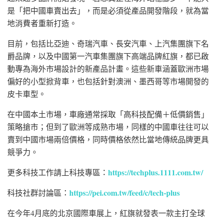
是「把中國車賣出去」，而是必須從產品開發階段，就為當
地消費者重新打造。
目前，包括
比亞迪
、
奇瑞汽車
、
長安汽車
、
上汽集團
旗下
名
爵
品牌，以及
中國第一汽車集團
旗下高端品牌
紅旗
，都已啟
動專為海外市場設計的新產品計畫。這些新車涵蓋歐洲市場
偏好的小型掀背車，也包括針對
澳洲
、
墨西哥
等市場開發的
皮卡車型。
在中國本土市場，車廠通常採取「高科技配備＋低價銷售」
策略搶市；但到了歐洲等成熟市場，同樣的中國車往往可以
賣到中國市場兩倍價格，同時價格依然比當地傳統品牌更具
競爭力。
https://techplus.1111.com.tw/
更多科技工作請上科技專區：
https://pei.com.tw/feed/c/tech-plus
科技社群討論區：
在今年4月底的
北京國際車展
上，紅旗就發表一款主打全球