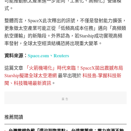
可能推動航太產業進一步走向「工業化、高頻化」營運模
式。
整體而言，SpaceX此次釋出的訊號，不僅是發射能力擴張，
更象徵太空產業可能正從「低頻高成本任務」邁向「高頻類
航空運輸」的新階段。外界認為，若Starship成功實現高頻
率發射，全球太空經濟結構恐將出現重大變革。
資料來源：
Space.com、
Reuters
這篇文章
「火箭機場化」時代來臨！SpaceX拋出震撼布局
Starship擬建全球太空港網
最早出現於
科技島-掌握科技新
聞、科技職場最新資訊
。
廣告
推薦閱讀
台灣電網負載「還沒到臨界點」 台達電董座：電力來源不夠