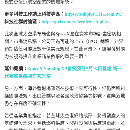
模式更接近航空產業的機場系統。
更多科技工作請上科技專區：
https://techplus.1111.com.tw/
科技社群討論區：
https://pei.com.tw/feed/c/tech-plus
此次全球太空港布局也與SpaceX潛在資本市場計畫密切相
關。市場消息稱，公司正為可能的上市（IPO）鋪路，外界
預期估值可能達數千億美元規模。在此背景下，擴展發射能
力被視為提升企業商業敘事的重要一環。
延伸閱讀：
SpaceX Starship V3首飛預計5月19日登場 新一
代星艦系統將首次升空
另一方面，海外發射場雖然在技術上具可行性，但仍面臨包
括國際法規、出口管制以及各國政治協議等挑戰，實際落地
仍存在高度不確定性。
若從產業角度指出，若全球太空港網絡成形，將帶動龐大的
基礎建設需求，包括燃料供應、發射設施與供應鏈重組，並