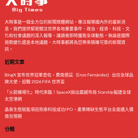
大時事是一個全方位的新聞媒體網站，專注報導國內外的最新消
息。我們提供緊密關注世界各地重要事件、政治、經濟、科技、文
化和社會議題的深入報導，讓讀者即時獲取全球動態。無論是國際
局勢變化還是本地議題，大時事都將為您帶來精確可靠的新聞資
訊。
近期文章
BingX 宣布世界冠軍恩佐・費南德茲（Enzo Fernández）出任全球品
牌大使，迎戰 2026 FIFA 世界盃
「火箭機場化」時代來臨！SpaceX拋出震撼布局 Starship擬建全球
太空港網
晶泰生態賦能項目劑泰科技成功IPO，產業稀缺生態平台全面邁入價
值兌現期
分類