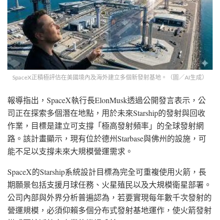
SpaceX正積極評估在美國境內及海外建立多個新發射基地。（圖／AI生成）
報導指出，SpaceX執行長ElonMusk透過公開發言表示，公
司正在探索多個潛在地點，用於未來Starship的發射與回收
作業，目標是建立可支撐「極高發射頻率」的全球發射網
路。該計畫顯示，現有位於德州Starbase與佛州的設施，可
能不足以支撐未來大規模營運需求。
SpaceX的Starship系統設計目標為完全可重複使用火箭，長
期願景包括支援月球任務、火星殖民以及大規模衛星部署。
公司內部與外界分析普遍認為，若要實現每年數千次發射的
營運規模，必須仰賴多個分布式發射基地運作，使火箭發射