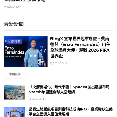
2026-05-12
最新新聞
BingX 宣布世界冠軍恩佐・費南
國際時事
德茲（Enzo Fernández）出任
全球品牌大使，迎戰 2026 FIFA
世界盃
2026-05-14
閱讀更多
「火箭機場化」時代來臨！SpaceX拋出震撼布局
Starship擬建全球太空港網
2026-05-14
晶泰生態賦能項目劑泰科技成功IPO，產業稀缺生態
平台全面邁入價值兌現期