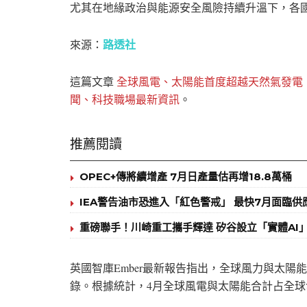
尤其在地緣政治與能源安全風險持續升溫下，各
路透社
來源：
這篇文章
全球風電、太陽能首度超越天然氣發電
聞、科技職場最新資訊
。
推薦閱讀
OPEC+傳將續增產 7月日產量估再增18.8萬桶
IEA警告油市恐進入「紅色警戒」 最快7月面臨供
重磅聯手！川崎重工攜手輝達 矽谷設立「實體AI
英國智庫Ember最新報告指出，全球風力與太陽
錄。根據統計，4月全球風電與太陽能合計占全球發