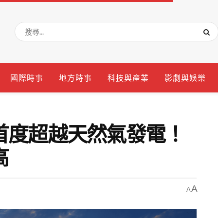
國際時事
地方時事
科技與產業
影劇與娛樂
首度超越天然氣發電！
高
A
A