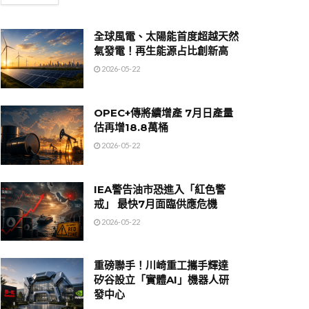
全球風電、太陽能首度超越天然
氣發電！再生能源占比創新高
2026-05-22
OPEC+傳將續增產 7月日產量
估再增18.8萬桶
2026-05-22
IEA警告油市恐進入「紅色警
戒」 最快7月面臨供應危機
2026-05-22
重磅聯手！川崎重工攜手輝達
矽谷設立「實體AI」機器人研
發中心