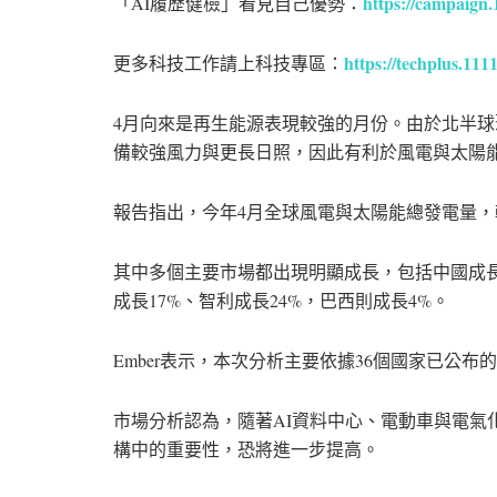
https://campaign
「AI履歷健檢」看見自己優勢：
https://techplus.111
更多科技工作請上科技專區：
4月向來是再生能源表現較強的月份。由於北半
備較強風力與更長日照，因此有利於風電與太陽
報告指出，今年4月全球風電與太陽能總發電量，
其中多個主要市場都出現明顯成長，包括中國成長1
成長17%、智利成長24%，巴西則成長4%。
Ember表示，本次分析主要依據36個國家已公
市場分析認為，隨著AI資料中心、電動車與電氣
構中的重要性，恐將進一步提高。