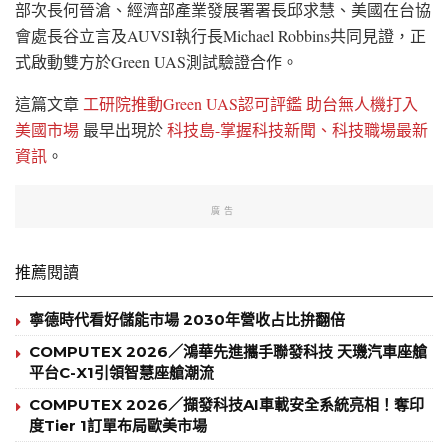
部次長何晉滄、經濟部產業發展署署長邱求慧、美國在台協
會處長谷立言及AUVSI執行長Michael Robbins共同見證，正
式啟動雙方於Green UAS測試驗證合作。
這篇文章
工研院推動Green UAS認可評鑑 助台無人機打入
美國市場
最早出現於
科技島-掌握科技新聞、科技職場最新
資訊
。
廣告
推薦閱讀
寧德時代看好儲能市場 2030年營收占比拚翻倍
COMPUTEX 2026／鴻華先進攜手聯發科技 天璣汽車座艙
平台C-X1引領智慧座艙潮流
COMPUTEX 2026／擷發科技AI車載安全系統亮相！奪印
度Tier 1訂單布局歐美市場