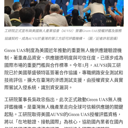
工研院正式宣布與美國無人產業協會（AUVSI）簽署Green UAS授權評鑑及服務
協議契約，成為AUVSI於臺灣的第三方認可評鑑機構。（圖／記者許若茵攝）
Green UAS制度為美國近年推動的重要無人機供應鏈驗證機
制，著重產品資安、供應鏈透明度與可信任度，已逐步成為
國際市場的重要門檻與合作標準。今年1月，AUVSI與工研
院已於美國華盛頓特區簽署合作協議，專職網路安全測試和
技術評估，擴大在臺灣的滲透測試支援，由授權資安人員實
際嘗試入侵系統，識別資安漏洞。
工研院董事長吳政忠指出，此次正式啟動Green UAS無人機
評鑑機構，是臺灣無人機產業走向全球可信賴供應鏈的關鍵
起點。工研院取得美國AUVSI的Green UAS授權評鑑資格，
將以「在地驗證、接軌國際」為核心，協助國內業者在國內