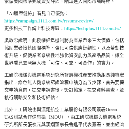
依循美國標準完成資安評鑑，縮短進入國際市場時程。
「AI履歷健檢」看見自己優勢：
https://campaign.1111.com.tw/resume-review/
https://techplus.1111.com.tw/
更多科技工作請上科技專區：
吳政忠說明，此授權評鑑機制將為產業帶來三大價值，包括
協助業者接軌國際標準、強化可信供應鏈韌性，以及帶動技
術升級，促使業者系統性地強化資安能力與產品品質，讓全
世界看見臺灣無人機「可信、可靠、可合作」的實力。
工研院機械與機電系統研究所智慧機械產業推動組長錢睿宏
指出，綠色無人機系統認證流程申請分為五步驟，首先要提
交申請意向，提交申請書後，簽訂協定，提交資料審查，並
執行網路安全和技術評估。
此外，工研院也與漢翔航空工業股份有限公司簽署Green
UAS測試合作備忘錄（MOU），由工研院機械與機電系統
研究所所長張禎元與漢翔董事長曹進平代表簽署，並由經濟