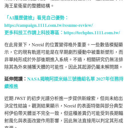
海王星衛星的整體結構。
「AI履歷健檢」看見自己優勢：
https://campaign.1111.com.tw/resume-review/
更多科技工作請上科技專區：
https://techplus.1111.com.tw/
在此背景下，Nereid 的位置變得格外重要。一些數值模擬顯
示，它的現有軌道可能是在早期劇烈擾動中被重新塑形，而
非單純形成於外部後期進入系統。不過，相關研究仍無法排
除其為外來捕獲天體的可能性，因此其起源仍屬未解問題。
延伸閱讀：
NASA揭曉阿提米絲三號機組名單 2027年任務持
續推進
近期 JWST 的初步光譜分析進一步提供新線索，但尚未給出
決定性結論。觀測結果顯示，Nereid 的表面特徵與部分典型
柯伊伯帶天體並不完全一致，但這種差異仍可能受到長期輻
射風化與表面改變作用影響，因此無法直接用以判定其形成
來源。