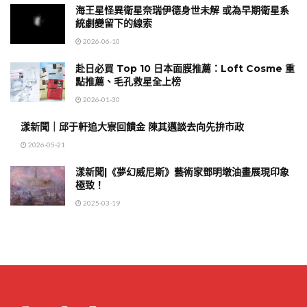
海王星怪異衛星奈瑞伊德身世未解 或為早期衛星系
統劇變留下的線索
2026-06-10
赴日必買 Top 10 日本面膜推薦：Loft Cosme 重
點推薦、毛孔救星全上榜
2026-01-30
漾新聞｜邱于軒追大寮回饋金 陳其邁談去向先拚市政
2026-05-21
漾新聞|《夢幻威尼斯》藝術家鄧明墩油畫展現印象
極致！
2025-03-19