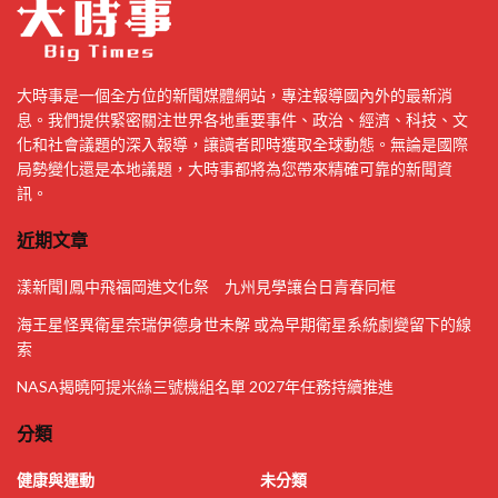
大時事是一個全方位的新聞媒體網站，專注報導國內外的最新消
息。我們提供緊密關注世界各地重要事件、政治、經濟、科技、文
化和社會議題的深入報導，讓讀者即時獲取全球動態。無論是國際
局勢變化還是本地議題，大時事都將為您帶來精確可靠的新聞資
訊。
近期文章
漾新聞|鳳中飛福岡進文化祭 九州見學讓台日青春同框
海王星怪異衛星奈瑞伊德身世未解 或為早期衛星系統劇變留下的線
索
NASA揭曉阿提米絲三號機組名單 2027年任務持續推進
分類
健康與運動
未分類