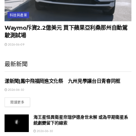
科技與產業
Waymo斥資2.2億美元 買下蘋果亞利桑那州自動駕
駛測試場
2026-06-09
最新新聞
漾新聞|鳳中飛福岡進文化祭 九州見學讓台日青春同框
地方時事
2026-06-10
閱讀更多
海王星怪異衛星奈瑞伊德身世未解 或為早期衛星系
統劇變留下的線索
2026-06-10