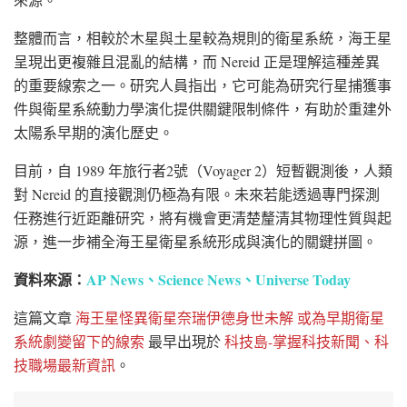
整體而言，相較於木星與土星較為規則的衛星系統，海王星
呈現出更複雜且混亂的結構，而 Nereid 正是理解這種差異
的重要線索之一。研究人員指出，它可能為研究行星捕獲事
件與衛星系統動力學演化提供關鍵限制條件，有助於重建外
太陽系早期的演化歷史。
目前，自 1989 年旅行者2號（Voyager 2）短暫觀測後，人類
對 Nereid 的直接觀測仍極為有限。未來若能透過專門探測
任務進行近距離研究，將有機會更清楚釐清其物理性質與起
源，進一步補全海王星衛星系統形成與演化的關鍵拼圖。
資料來源：
AP News
、
Science News
、
Universe Today
這篇文章
海王星怪異衛星奈瑞伊德身世未解 或為早期衛星
系統劇變留下的線索
最早出現於
科技島-掌握科技新聞、科
技職場最新資訊
。