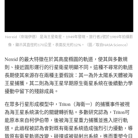
Nereid（奈瑞伊德） 是海王星衛星，1949年發現。旅行者2號於1989年拍攝影
像，顯示其直徑約170公里，表面反光約12%。（圖／取自NASA Science）
Nereid 的最大特徵在於其高度橢圓的軌道，使其與多數規
則、接近圓形運行的行星衛星明顯不同。這種不尋常的軌道
長期使其來源存在兩種主要假說：其一為外太陽系天體被海
王星捕獲，其二則為海王星早期原生衛星系統在後續動力學
擾動中留下的殘餘成員。
在眾多行星形成模型中，Triton（海衛一）的捕獲事件被視
為海王星系統演化的關鍵轉折點。多數研究認為，Triton可
能原本來自柯伊伯帶，後被海王星重力捕獲並進入逆行軌
道。此過程被認為會對既有衛星系統造成強烈引力擾動，導
致原有衛星軌道改變、碰撞或被拋射出系統，進而重塑今日