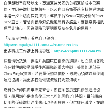
自伊朗戰爭爆發以來，亞洲運往美國的貨櫃運輸成本已翻
倍，主因是燃料價格飆升，以及進口商擔憂衝突持續導致成
本進一步上漲而提前拉貨，運價平台Xeneta首席分析師Peter
Sand直言，若想判斷能源危機風險有多嚴重，應觀察貨櫃航
運而非油市，因為風險已更明顯反映在急升的運費。
「AI履歷健檢」看見自己優勢：
https://campaign.1111.com.tw/resume-review/
https://techplus.1111.com.tw/
更多科技工作請上科技專區：
這種情勢恐進一步推升美國原已偏高的通膨，也凸顯川普政
府在對伊朗發動戰爭後所面臨的重大挑戰，美國能源部長
Chris Wright提到，若要壓低燃料價格，最終仍須透過與伊朗
達成協議，讓更多石油恢復流經荷姆茲海峽。
燃料分析師與海事專家警告，即使川普迅速與伊朗達成協
議，船用燃料供應恢復正常也可能需約1年時間，目前船舶
使用的低硫燃料油尚未出現全面短缺，但供應已減少，並轉