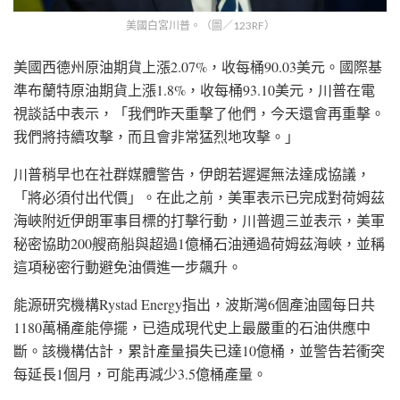
美國白宮川普。（圖／123RF）
美國西德州原油期貨上漲2.07%，收每桶90.03美元。國際基
準布蘭特原油期貨上漲1.8%，收每桶93.10美元，川普在電
視談話中表示，「我們昨天重擊了他們，今天還會再重擊。
我們將持續攻擊，而且會非常猛烈地攻擊。」
川普稍早也在社群媒體警告，伊朗若遲遲無法達成協議，
「將必須付出代價」。在此之前，美軍表示已完成對荷姆茲
海峽附近伊朗軍事目標的打擊行動，川普週三並表示，美軍
秘密協助200艘商船與超過1億桶石油通過荷姆茲海峽，並稱
這項秘密行動避免油價進一步飆升。
能源研究機構Rystad Energy指出，波斯灣6個產油國每日共
1180萬桶產能停擺，已造成現代史上最嚴重的石油供應中
斷。該機構估計，累計產量損失已達10億桶，並警告若衝突
每延長1個月，可能再減少3.5億桶產量。