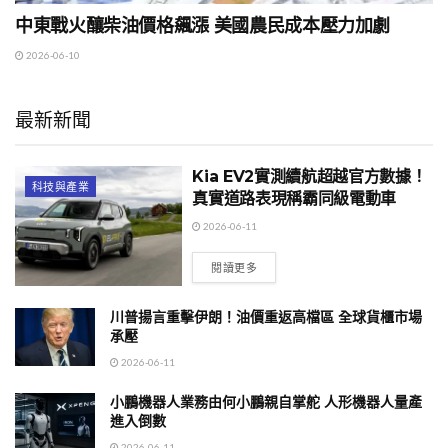
中東戰火釀柴油價格飆漲 美國農民成本壓力加劇
2026-06-10
最新新聞
Kia EV2實測續航超越官方數據！
科技與產業
真實道路表現稱霸同級電動車
2026-06-11
閱讀更多
川普揚言重擊伊朗！油價重返高檔區 全球貨櫃市場
承壓
2026-06-11
小鵬機器人業務由何小鵬親自掌舵 人形機器人量產
進入倒數
2026-06-11