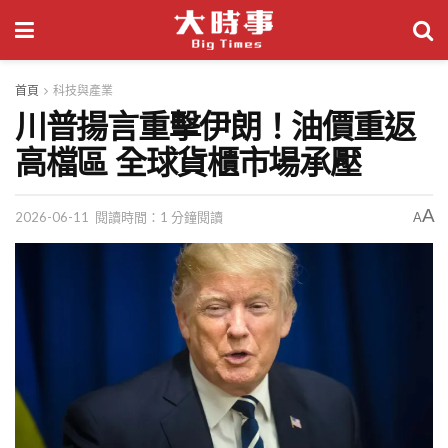
首頁
科技與產業
川普揚言重擊伊朗！油價重返
高檔區 全球貨櫃市場承壓
A
2026-06-11
閱讀時間：1 分鐘閱讀
A