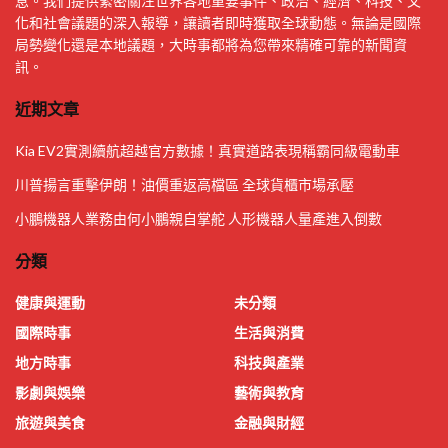
息。我們提供緊密關注世界各地重要事件、政治、經濟、科技、文
化和社會議題的深入報導，讓讀者即時獲取全球動態。無論是國際
局勢變化還是本地議題，大時事都將為您帶來精確可靠的新聞資
訊。
近期文章
Kia EV2實測續航超越官方數據！真實道路表現稱霸同級電動車
川普揚言重擊伊朗！油價重返高檔區 全球貨櫃市場承壓
小鵬機器人業務由何小鵬親自掌舵 人形機器人量產進入倒數
分類
健康與運動
未分類
國際時事
生活與消費
地方時事
科技與產業
影劇與娛樂
藝術與教育
旅遊與美食
金融與財經