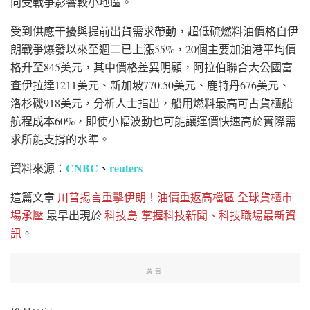
向受戰爭影響較小地區。
受到供應干擾與提前出貨需求帶動，超低硫燃料油價格自伊
朗戰爭爆發以來至週二已上漲55%，20個主要加油港平均價
格升至845美元，其中價格差異明顯，阿拉伯聯合大公國富
查伊拉達1211美元、新加坡770.50美元、鹿特丹676美元、
洛杉磯918美元，分析人士指出，船用燃料最高可占貨櫃船
航程成本60%，即使小幅波動也可能讓運價快速高於實際需
求所能支撐的水準。
CNBC
reuters
資料來源：
、
這篇文章
川普揚言重擊伊朗！油價重返高檔區 全球貨櫃市
場承壓
最早出現於
科技島-掌握科技新聞、科技職場最新資
訊
。
廣告