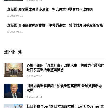
漾新聞|顧問團成員曾涉酒駕 柯志恩重申零容忍不改原則
2026-06-11
漾新聞|台澳經貿聯席會議可望移師高雄 曾俊傑澳洲爭取新契機
2026-06-11
熱門推薦
心悅小組用「流量計畫」改變人生 蔡秉鈞老師陪伴
數百家庭重拾希望與夢想
2026-05-25
川普揚言重擊伊朗！油價重返高檔區 全球貨櫃市場
承壓
2026-06-11
赴日必買 Top 10 日本面膜推薦：Loft Cosme 重