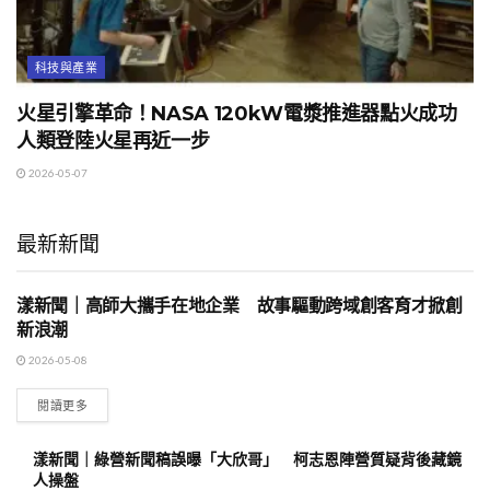
科技與產業
火星引擎革命！NASA 120kW電漿推進器點火成功
人類登陸火星再近一步
2026-05-07
最新新聞
漾新聞｜高師大攜手在地企業 故事驅動跨域創客育才掀創
地方時事
新浪潮
2026-05-08
閱讀更多
漾新聞｜綠營新聞稿誤曝「大欣哥」 柯志恩陣營質疑背後藏鏡
人操盤