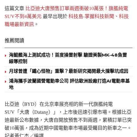
這篇文章
比亞迪大唐預售訂單兩週衝破10萬張！旗艦純電
SUV不到4萬美元
最早出現於
科技島-掌握科技新聞、科技
職場最新資訊
。
推薦閱讀
海鯤艦海上測試成功！首度操雷射擊 驗證美製MK-48魚雷
線導控制
月球曾遭「鐵心怪物」重擊？最新研究揭開最大撞擊坑成因
鴻海攜手波蘭國營電動車公司 評估歐洲設廠打造AI電動車基
地
比亞迪（BYD）在北京車展亮相的新一代旗艦純電
SUV「大唐（Datang）」，上市後迅速引爆市場。根據比亞
迪最新公布數據，大唐自開放預售不到兩週，累積訂單已突
破10萬張，成為近期中國電動車市場最受矚目的新車之一。
記者黃仁杰／編譯