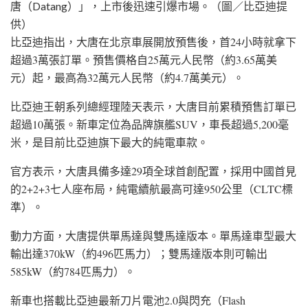
唐（Datang）」，上市後迅速引爆市場。（圖／比亞迪提
供）
比亞迪指出，大唐在北京車展開放預售後，首24小時就拿下
超過3萬張訂單。預售價格自25萬元人民幣（約3.65萬美
元）起，最高為32萬元人民幣（約4.7萬美元）。
比亞迪王朝系列總經理陸天表示，大唐目前累積預售訂單已
超過10萬張。新車定位為品牌旗艦SUV，車長超過5,200毫
米，是目前比亞迪旗下最大的純電車款。
官方表示，大唐具備多達29項全球首創配置，採用中國首見
的2+2+3七人座布局，純電續航最高可達950公里（CLTC標
準）。
動力方面，大唐提供單馬達與雙馬達版本。單馬達車型最大
輸出達370kW（約496匹馬力）；雙馬達版本則可輸出
585kW（約784匹馬力）。
新車也搭載比亞迪最新刀片電池2.0與閃充（Flash