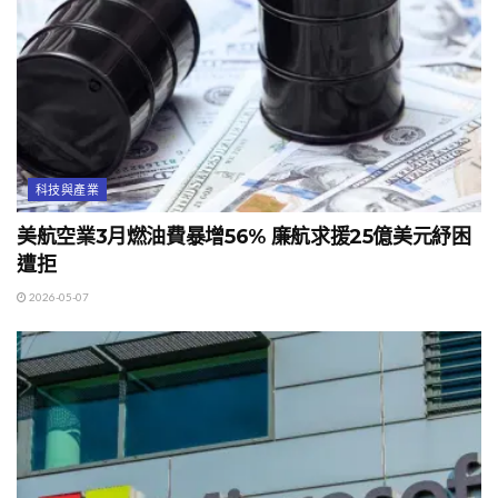
科技與產業
美航空業3月燃油費暴增56% 廉航求援25億美元紓困
遭拒
2026-05-07