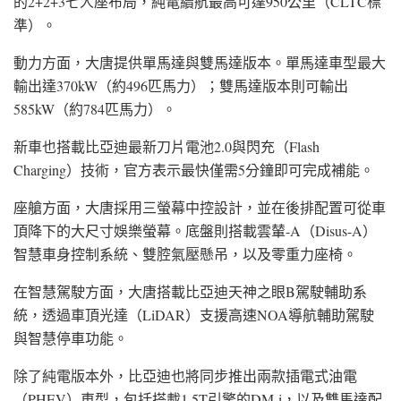
的2+2+3七人座布局，純電續航最高可達950公里（CLTC標
準）。
動力方面，大唐提供單馬達與雙馬達版本。單馬達車型最大
輸出達370kW（約496匹馬力）；雙馬達版本則可輸出
585kW（約784匹馬力）。
新車也搭載比亞迪最新刀片電池2.0與閃充（Flash
Charging）技術，官方表示最快僅需5分鐘即可完成補能。
座艙方面，大唐採用三螢幕中控設計，並在後排配置可從車
頂降下的大尺寸娛樂螢幕。底盤則搭載雲輦-A（Disus-A）
智慧車身控制系統、雙腔氣壓懸吊，以及零重力座椅。
在智慧駕駛方面，大唐搭載比亞迪天神之眼B駕駛輔助系
統，透過車頂光達（LiDAR）支援高速NOA導航輔助駕駛
與智慧停車功能。
除了純電版本外，比亞迪也將同步推出兩款插電式油電
（PHEV）車型，包括搭載1.5T引擎的DM-i，以及雙馬達配