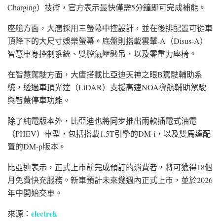
Charging）技術，官方表示最快僅需5分鐘即可完成補能。
座艙方面，大唐採用三螢幕中控設計，並在後排配置可從車
頂降下的大尺寸娛樂螢幕。底盤則搭載雲輦-A（Disus-A）
智慧車身控制系統、雙腔氣壓懸吊，以及零重力座椅。
在智慧駕駛方面，大唐搭載比亞迪天神之眼B駕駛輔助系
統，透過車頂光達（LiDAR）支援高速NOA導航輔助駕駛
與智慧停車功能。
除了純電版本外，比亞迪也將同步推出兩款插電式油電
（PHEV）車型，包括搭載1.5T引擎的DM-i，以及雙馬達配
置的DM-p版本。
比亞迪表示，正式上市前完成預訂的消費者，將可獲得18個
月免費快充服務。新車預計未來幾週內正式上市，並於2026
年中開始交車。
electrek
來源：