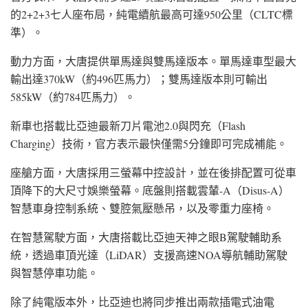
的2+2+3七人座布局，純電續航最高可達950公里（CLTC標
準）。
動力方面，大唐提供單馬達與雙馬達版本。單馬達車型最大
輸出達370kW（約496匹馬力）；雙馬達版本則可輸出
585kW（約784匹馬力）。
新車也搭載比亞迪最新刀片電池2.0與閃充（Flash
Charging）技術，官方表示最快僅需5分鐘即可完成補能。
座艙方面，大唐採用三螢幕中控設計，並在後排配置可從車
頂降下的大尺寸娛樂螢幕。底盤則搭載雲輦-A（Disus-A）
智慧車身控制系統、雙腔氣壓懸吊，以及零重力座椅。
在智慧駕駛方面，大唐搭載比亞迪天神之眼B駕駛輔助系
統，透過車頂光達（LiDAR）支援高速NOA導航輔助駕駛
與智慧停車功能。
除了純電版本外，比亞迪也將同步推出兩款插電式油電