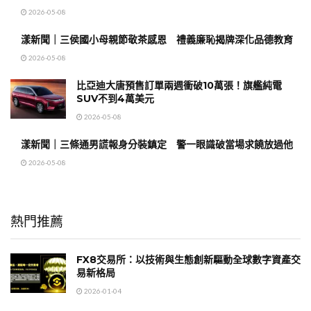
2026-05-08
漾新聞｜三侯國小母親節敬茶感恩 禮義廉恥揭牌深化品德教育
2026-05-08
比亞迪大唐預售訂單兩週衝破10萬張！旗艦純電
SUV不到4萬美元
2026-05-08
漾新聞｜三條通男謊報身分裝鎮定 警一眼識破當場求饒放過他
2026-05-08
熱門推薦
FX8交易所：以技術與生態創新驅動全球數字資產交
易新格局
2026-01-04