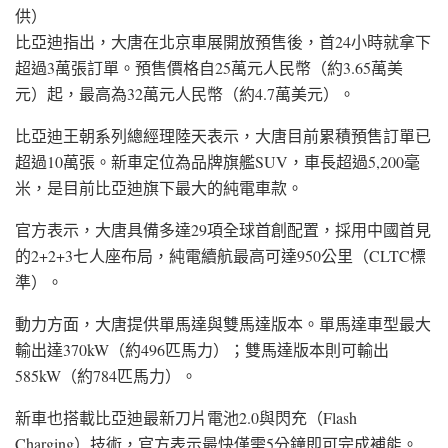
供）
比亞迪指出，大唐在北京車展開放預售後，首24小時就拿下
超過3萬張訂單。預售價格自25萬元人民幣（約3.65萬美
元）起，最高為32萬元人民幣（約4.7萬美元）。
比亞迪王朝系列總經理陸天表示，大唐目前累積預售訂單已
超過10萬張。新車定位為品牌旗艦SUV，車長超過5,200毫
米，是目前比亞迪旗下最大的純電車款。
官方表示，大唐具備多達29項全球首創配置，採用中國首見
的2+2+3七人座布局，純電續航最高可達950公里（CLTC標
準）。
動力方面，大唐提供單馬達與雙馬達版本。單馬達車型最大
輸出達370kW（約496匹馬力）；雙馬達版本則可輸出
585kW（約784匹馬力）。
新車也搭載比亞迪最新刀片電池2.0與閃充（Flash
Charging）技術，官方表示最快僅需5分鐘即可完成補能。