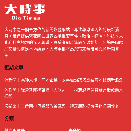
大時事是一個全方位的新聞媒體網站，專注報導國內外的最新消
息。我們提供緊密關注世界各地重要事件、政治、經濟、科技、文
化和社會議題的深入報導，讓讀者即時獲取全球動態。無論是國際
局勢變化還是本地議題，大時事都將為您帶來精確可靠的新聞資
訊。
近期文章
漾新聞｜高師大攜手在地企業 故事驅動跨域創客育才掀創新浪潮
漾新聞｜綠營新聞稿誤曝「大欣哥」 柯志恩陣營質疑背後藏鏡人
操盤
漾新聞｜三侯國小母親節敬茶感恩 禮義廉恥揭牌深化品德教育
分類
健康與運動
未分類