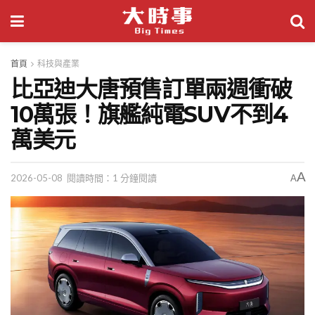
首頁
科技與產業
比亞迪大唐預售訂單兩週衝破
10萬張！旗艦純電SUV不到4
萬美元
A
2026-05-08
閱讀時間：1 分鐘閱讀
A