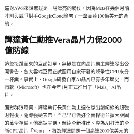
這對AWS來說無疑是一場漂亮的勝仗，因為Meta在幾個月前
才剛與競爭對手GoogleCloud簽署了一筆高達100億美元的合
約。
輝達黃仁勳推Vera晶片力保2000
億防線
這些接踵而來的巨額訂單，無疑是在向晶片霸主輝達發出公
開警告，各大雲端巨頭正試圖用自家研發的競爭性CPU來分
一杯羹。事實上，Google研發自家AI晶片已有多年歷史，而
微軟（Microsoft）也在今年1月正式推出了「Maia」AI晶
片。
面對群狼環伺，輝達執行長黃仁勳上週在繳出創紀錄的超強
財報後，隨即強硬表示，自己早已做好全面捍衛並擴大版圖
的萬全準備。他高調宣稱，輝達全新推出、專為AI打造的全
新CPU晶片「Vera」，將為輝達開闢一個高達2000億美元的