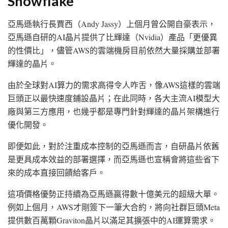
Snowflake
亞馬遜執行長賈西（Andy Jassy）上個月曾公開自豪表示，
亞馬遜自研的AI晶片提供了比輝達（Nvidia）產品「更優異
的性價比」，儘管AWS的雲端機房目前依然大量採購並部署
輝達的晶片。
由於全球對AI算力的需求高得令人咋舌，像AWS這樣的雲端
巨頭正以最快速度鋪設晶片；在此同時，各大主流AI模型大
廠與第三方應用，也幾乎都是專門針對輝達的晶片架構進行
優化開發。
即便如此，對於注重成本控制的亞馬遜而言，自研晶片依舊
是更具成本效益的部署選擇，而亞馬遜也宣稱會將這些省下
來的成本直接回饋給客戶。
這項價格優勢正持續為亞馬遜贏得數十億美元的超級大單。
例如上個月，AWS才剛簽下一筆大合約，將向社群巨頭Meta
提供數百萬顆Graviton晶片以滿足其擴張中的AI運算需求。