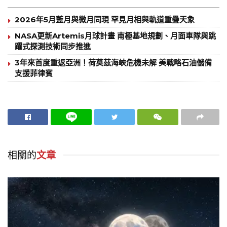
2026年5月藍月與微月同現 罕見月相與軌道重疊天象
NASA更新Artemis月球計畫 南極基地規劃、月面車隊與跳
躍式探測技術同步推進
3年來首度重返亞洲！荷莫茲海峽危機未解 美戰略石油儲備
支援菲律賓
相關的
文章