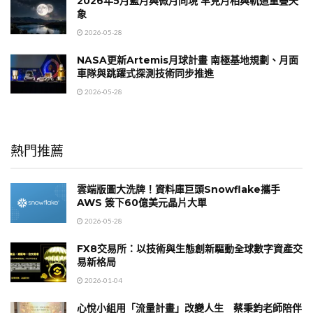
2026年5月藍月與微月同現 罕見月相與軌道重疊天
象
2026-05-28
NASA更新Artemis月球計畫 南極基地規劃、月面
車隊與跳躍式探測技術同步推進
2026-05-28
熱門推薦
雲端版圖大洗牌！資料庫巨頭Snowflake攜手
AWS 簽下60億美元晶片大單
2026-05-28
FX8交易所：以技術與生態創新驅動全球數字資產交
易新格局
2026-01-04
心悅小組用「流量計畫」改變人生 蔡秉鈞老師陪伴