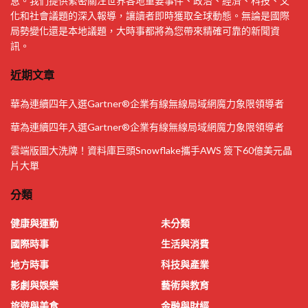
息。我們提供緊密關注世界各地重要事件、政治、經濟、科技、文
化和社會議題的深入報導，讓讀者即時獲取全球動態。無論是國際
局勢變化還是本地議題，大時事都將為您帶來精確可靠的新聞資
訊。
近期文章
華為連續四年入選Gartner®企業有線無線局域網魔力象限領導者
華為連續四年入選Gartner®企業有線無線局域網魔力象限領導者
雲端版圖大洗牌！資料庫巨頭Snowflake攜手AWS 簽下60億美元晶
片大單
分類
健康與運動
未分類
國際時事
生活與消費
地方時事
科技與產業
影劇與娛樂
藝術與教育
旅遊與美食
金融與財經