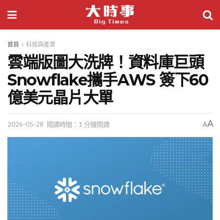
首頁
科技與產業
雲端版圖大洗牌！資料庫巨頭
Snowflake攜手AWS 簽下60
億美元晶片大單
A
2026-05-28
閱讀時間：1 分鐘閱讀
A