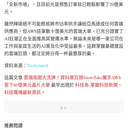
「全新市場」，且目前光是預售訂單就已輕鬆斬獲了20億美
元。
雖然輝達絕不可能輕易將市佔率拱手讓給亞馬遜或任何雲端
供應商，但AWS這筆數十億美元的雲端大單，已充分證實了
AI狂潮正在全面推高其營運水準。無論未來是哪一家公司在
工作與家庭生活的AI普及化中受益最多，這群掌握基礎建設
的雲端巨頭，都注定將分得一杯最豐厚的羹。
資料來源：
Techcrunch
這篇文章
雲端版圖大洗牌！資料庫巨頭Snowflake攜手AWS
簽下60億美元晶片大單
最早出現於
科技島-掌握科技新聞、
科技職場最新資訊
。
廣告
推薦閱讀